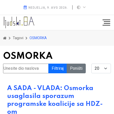
NEDJELJA, 9. AVG 2026.
Tagovi
OSMORKA
OSMORKA
Unesite dio naslova
Display #
Filtriraj
Poništi
A SADA - VLADA: Osmorka
usaglasila sporazum
programske koalicije sa HDZ-
om