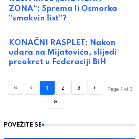
ZONA“: Sprema li Osmorka
"smokvin list"?
KONAČNI RASPLET: Nakon
udara na Mijatovića, slijedi
preokret u Federaciji BiH
1
2
3
Page 1 of 3
POVEŽITE SE