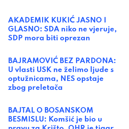
AKADEMIK KUKIĆ JASNO I
GLASNO: SDA niko ne vjeruje,
SDP mora biti oprezan
BAJRAMOVIĆ BEZ PARDONA:
U vlasti USK ne želimo ljude s
optužnicama, NES opstaje
zbog preletača
BAJTAL O BOSANSKOM
BESMISLU: Komšić je bio u
pravu za Krišto, OHR je tigar