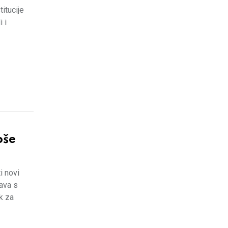
itucije
 i
oše
i novi
ava s
k za