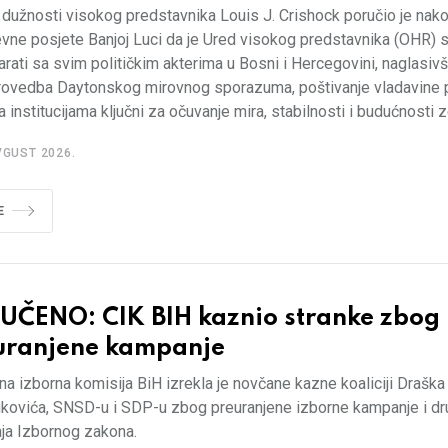
j dužnosti visokog predstavnika Louis J. Crishock poručio je nak
vne posjete Banjoj Luci da je Ured visokog predstavnika (OHR)
rati sa svim političkim akterima u Bosni i Hercegovini, naglasivš
rovedba Daytonskog mirovnog sporazuma, poštivanje vladavine p
 institucijama ključni za očuvanje mira, stabilnosti i budućnosti z
VGUST 2026.
E
UČENO: CIK BIH kaznio stranke zbog
uranjene kampanje
na izborna komisija BiH izrekla je novčane kazne koaliciji Draška
ukovića, SNSD-u i SDP-u zbog preuranjene izborne kampanje i dr
aja Izbornog zakona.