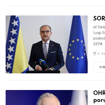
SOR
ef Dele
Luigi S
podnoš
SEPA.
6. A
VIŠ
OHR
por