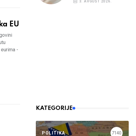
3. AVGUST 2026.
budžetskim
korisnicima
ka EU
govini
utu
 eurima -
KATEGORIJE
POLITIKA
7140