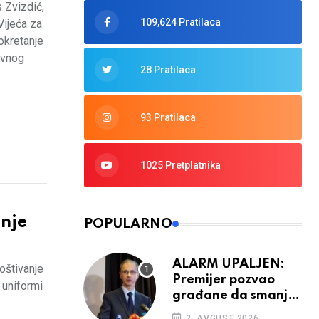
 Zvizdić,
109,624 Pratilaca
Vijeća za
okretanje
ivnog
28 Pratilaca
93 Pratilaca
1025 Pretplatnika
nje
POPULARNO
ALARM UPALJEN:
oštivanje
Premijer pozvao
 uniformi
građane da smanje
potrošnju struje
2. AVGUST 2026.