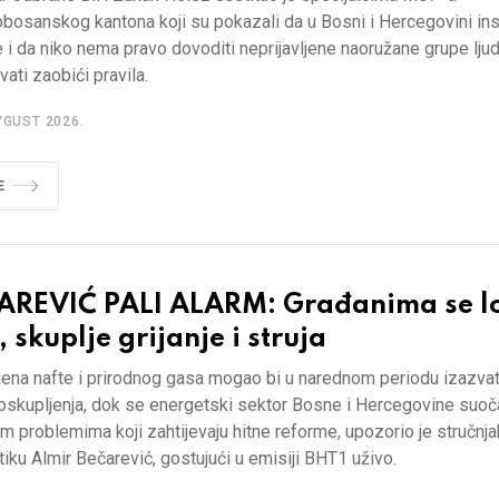
bosanskog kantona koji su pokazali da u Bosni i Hercegovini inst
 i da niko nema pravo dovoditi neprijavljene naoružane grupe ljudi
ati zaobići pravila.
VGUST 2026.
E
AREVIĆ PALI ALARM: Građanima se l
, skuplje grijanje i struja
jena nafte i prirodnog gasa mogao bi u narednom periodu izazvat
poskupljenja, dok se energetski sektor Bosne i Hercegovine suoč
im problemima koji zahtijevaju hitne reforme, upozorio je stručnja
iku Almir Bečarević, gostujući u emisiji BHT1 uživo.