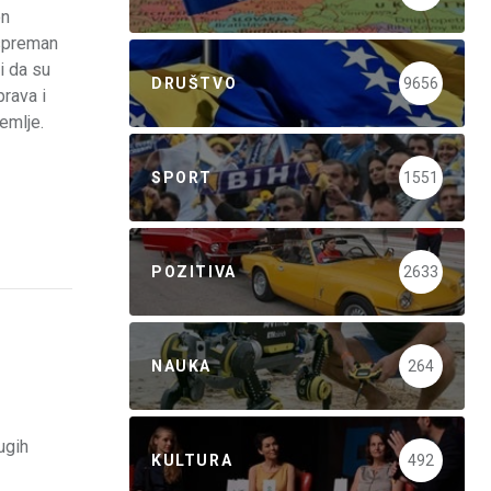
on
 spreman
i da su
DRUŠTVO
9656
rava i
emlje.
SPORT
1551
POZITIVA
2633
NAUKA
264
ugih
KULTURA
492