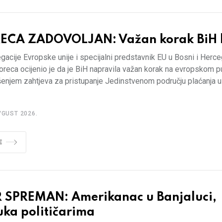
ECA ZADOVOLJAN: Važan korak BiH 
gacije Evropske unije i specijalni predstavnik EU u Bosni i Herce
oreca ocijenio je da je BiH napravila važan korak na evropskom p
enjem zahtjeva za pristupanje Jedinstvenom području plaćanja u
VGUST 2026.
E
 SPREMAN: Amerikanac u Banjaluci,
uka političarima