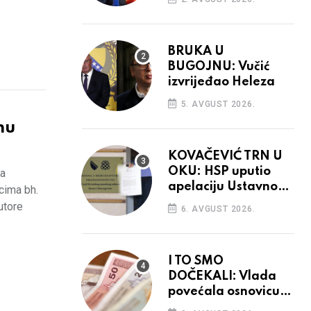
BRUKA U
BUGOJNU: Vučić
izvrijeđao Heleza
5. AVGUST 2026.
nu
KOVAČEVIĆ TRN U
OKU: HSP uputio
la
apelaciju Ustavnom
cima bh.
sudu BiH
utore
6. AVGUST 2026.
I TO SMO
DOČEKALI: Vlada
povećala osnovicu
za obračun plaća