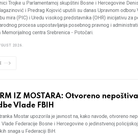
ici Trojke u Parlamentarnoj skupštini Bosne i Hercegovine Denis
agazinović i Predrag Kojović uputili su danas Upravnom odboru 
u mira (PIC) i Uredu visokog predstavnika (OHR) inicijativu za p
rodnog procesa uspostavljanja posebnog pravnog i administrat
 Memorijalnog centra Srebrenica - Potočari.
VGUST 2026.
E
RM IZ MOSTARA: Otvoreno nepoštiva
dbe Vlade FBIH
ranka Mostar upozorila je javnost na, kako navode, otvoreno nep
Vlade Federacije Bosne i Hercegovine o jedinstvenoj policijskoj
skih snaga u Federaciji BiH.