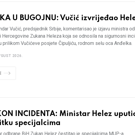
KA U BUGOJNU: Vučić izvrijeđao Hel
dar Vučić, predsjednik Srbije, komentarisao je izjavu ministra o
i Hercegovine Zukana Heleza koja se odnosila na sigurnosni inci
 prilikom Vučićeve posjete Čipuljiću, rodnom selu oca Anđelka.
VGUST 2026.
E
ON INCIDENTA: Ministar Helez uputi
itku specijalcima
ar odbrane BiH Zukan Helez čestitao je specijalcima MUP-a