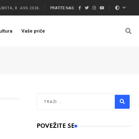
PRATITE NAS:
UBOTA, 8. AVG 2026.
ultura
Vaše priče
Traži
Type 2 or more characters for results.
POVEŽITE SE