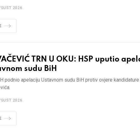
VGUST 2026.
E
AČEVIĆ TRN U OKU: HSP uputio apela
avnom sudu BiH
H podnio apelaciju Ustavnom sudu BiH protiv ovjere kandidature
vića.
VGUST 2026.
E