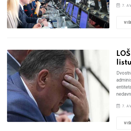
7. A
VIŠ
LOŠ
list
Dvostr
admini
entitet
nedavno
7. A
VIŠ