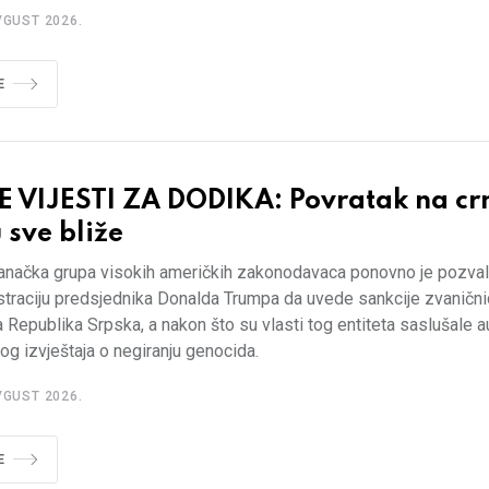
VGUST 2026.
E
E VIJESTI ZA DODIKA: Povratak na cr
u sve bliže
anačka grupa visokih američkih zakonodavaca ponovno je pozva
straciju predsjednika Donalda Trumpa da uvede sankcije zvanični
a Republika Srpska, a nakon što su vlasti tog entiteta saslušale a
g izvještaja o negiranju genocida.
VGUST 2026.
E