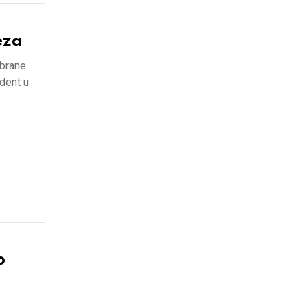
eza
dbrane
dent u
o