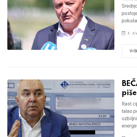
Srednjo
postoje
pokušav
4. A
VIŠ
BEČ
piše
Rast ci
talas 
ozbiljn
energet