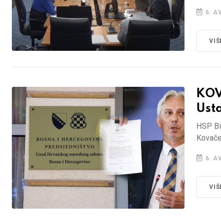
6. A
VIŠ
KOV
Ust
HSP Bi
Kovače
6. A
VIŠ