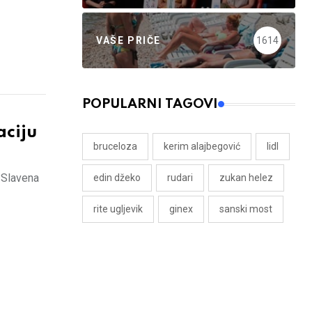
VAŠE PRIČE
1614
POPULARNI TAGOVI
ciju
bruceloza
kerim alajbegović
lidl
 Slavena
edin džeko
rudari
zukan helez
rite ugljevik
ginex
sanski most