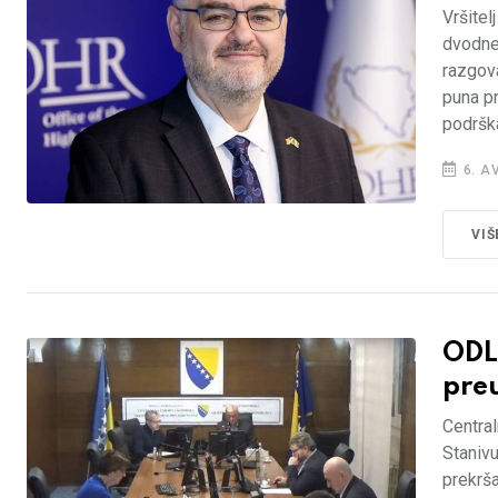
Vršitel
dvodne
razgova
puna p
podrška
6. A
VIŠ
ODL
pre
Central
Staniv
prekrš