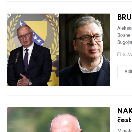
BRU
Aleksan
Bosne 
Bugojnu
5. A
VIŠ
NAK
čest
Minist