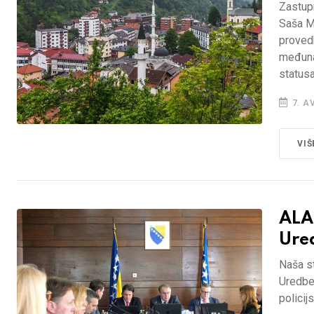
Zastupn
Saša M
provedb
međuna
statusa
7. A
VIŠ
ALA
Ure
Naša st
Uredbe 
policij