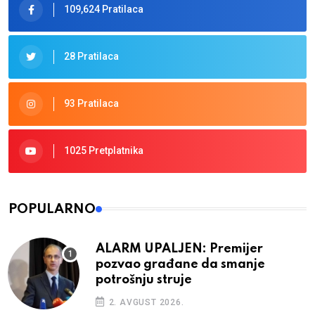
109,624 Pratilaca
28 Pratilaca
93 Pratilaca
1025 Pretplatnika
POPULARNO
ALARM UPALJEN: Premijer
pozvao građane da smanje
potrošnju struje
2. AVGUST 2026.