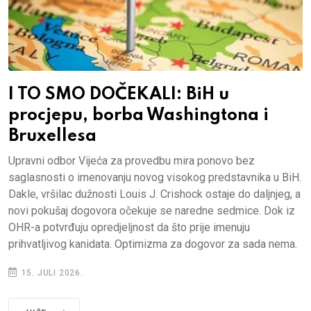
I TO SMO DOČEKALI: BiH u
procjepu, borba Washingtona i
Bruxellesa
Upravni odbor Vijeća za provedbu mira ponovo bez
saglasnosti o imenovanju novog visokog predstavnika u BiH.
Dakle, vršilac dužnosti Louis J. Crishock ostaje do daljnjeg, a
novi pokušaj dogovora očekuje se naredne sedmice. Dok iz
OHR-a potvrđuju opredjeljnost da što prije imenuju
prihvatljivog kanidata. Optimizma za dogovor za sada nema.
15. JULI 2026.