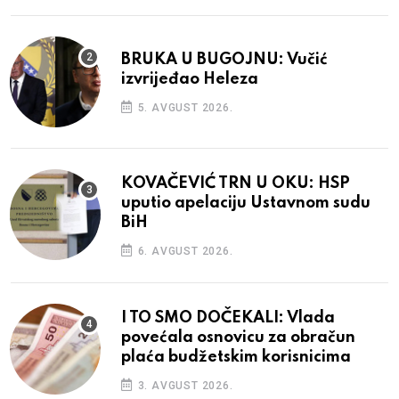
BRUKA U BUGOJNU: Vučić
izvrijeđao Heleza
5. AVGUST 2026.
KOVAČEVIĆ TRN U OKU: HSP
uputio apelaciju Ustavnom sudu
BiH
6. AVGUST 2026.
I TO SMO DOČEKALI: Vlada
povećala osnovicu za obračun
plaća budžetskim korisnicima
3. AVGUST 2026.