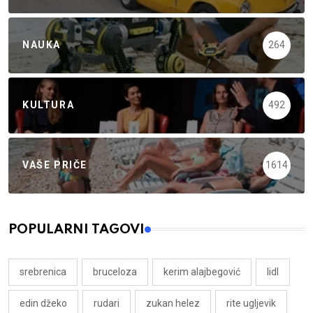
NAUKA
264
KULTURA
492
VAŠE PRIČE
1614
POPULARNI TAGOVI
srebrenica
bruceloza
kerim alajbegović
lidl
edin džeko
rudari
zukan helez
rite ugljevik