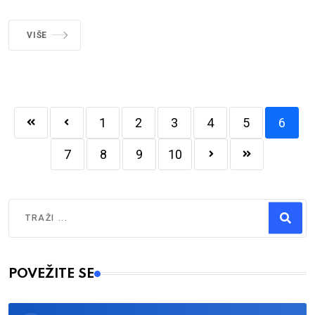
VIŠE
1
2
3
4
5
6
7
8
9
10
Traži
Type 2 or more characters for results.
POVEŽITE SE