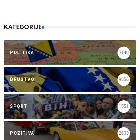
KATEGORIJE
POLITIKA
7140
DRUŠTVO
9656
SPORT
1551
POZITIVA
2633