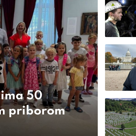
ićima 50
im priborom