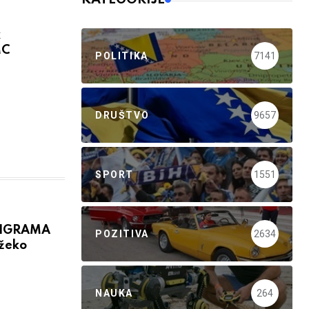
k
MC
POLITIKA
7141
DRUŠTVO
9657
SPORT
1551
 IGRAMA
POZITIVA
2634
žeko
NAUKA
264