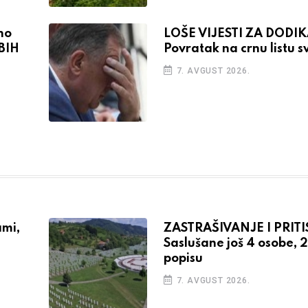
no
LOŠE VIJESTI ZA DODIK
BIH
Povratak na crnu listu s
7. AVGUST 2026.
ami,
ZASTRAŠIVANJE I PRITI
Saslušane još 4 osobe, 
popisu
7. AVGUST 2026.