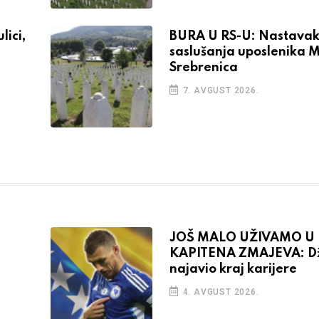
ici,
BURA U RS-U: Nastava
saslušanja uposlenika 
Srebrenica
7. AVGUST 2026.
JOŠ MALO UŽIVAMO U
KAPITENA ZMAJEVA: D
najavio kraj karijere
4. AVGUST 2026.