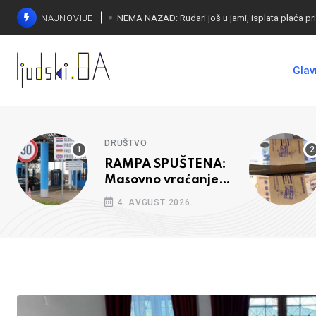
NAJNOVIJE
Glav
DRUŠTVO
RAMPA SPUŠTENA:
Masovno vraćanje
bh vozača s granica
4. AVGUST 2026.
EU, protesti na
vidiku