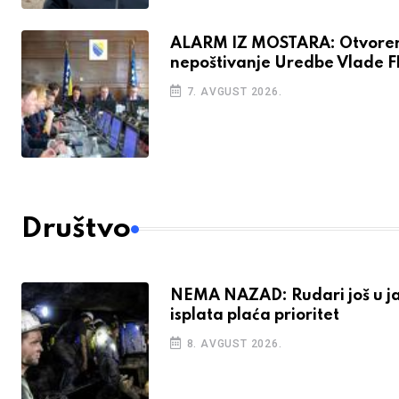
ALARM IZ MOSTARA: Otvore
nepoštivanje Uredbe Vlade F
7. AVGUST 2026.
Društvo
NEMA NAZAD: Rudari još u j
isplata plaća prioritet
8. AVGUST 2026.