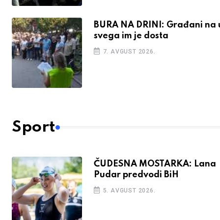
BURA NA DRINI: Građani na ul
svega im je dosta
7. AVGUST 2026.
Sport
ČUDESNA MOSTARKA: Lana
Pudar predvodi BiH
5. AVGUST 2026.