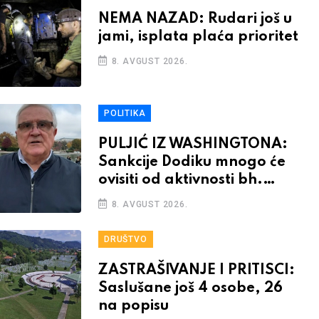
NEMA NAZAD: Rudari još u
jami, isplata plaća prioritet
8. AVGUST 2026.
POLITIKA
PULJIĆ IZ WASHINGTONA:
Sankcije Dodiku mnogo će
ovisiti od aktivnosti bh.
diplomacije
8. AVGUST 2026.
DRUŠTVO
ZASTRAŠIVANJE I PRITISCI:
Saslušane još 4 osobe, 26
na popisu