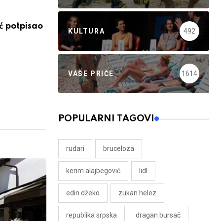
ć potpisao
KULTURA
492
VAŠE PRIČE
1614
POPULARNI TAGOVI
rudari
bruceloza
kerim alajbegović
lidl
edin džeko
zukan helez
republika srpska
dragan bursač