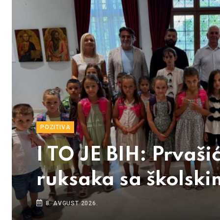
POZITIVA
I TO JE BIH: Prvaš
ruksaka sa školsk
8. AVGUST 2026.