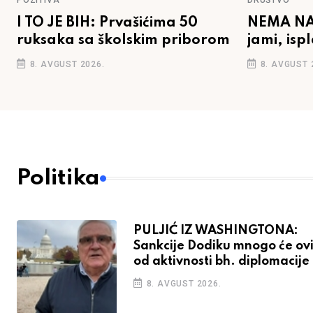
POZITIVA
DRUŠTVO
I TO JE BIH: Prvašićima 50
NEMA NAZ
ruksaka sa školskim priborom
jami, isp
8. AVGUST 2026.
8. AVGUST 
Politika
PULJIĆ IZ WASHINGTONA:
Sankcije Dodiku mnogo će ovis
od aktivnosti bh. diplomacije
8. AVGUST 2026.