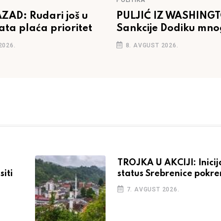
POLITIKA
AD: Rudari još u
PULJIĆ IZ WASHING
lata plaća prioritet
Sankcije Dodiku mno
ovisiti od aktivnosti 
2026.
8. AVGUST 2026.
diplomacije
TROJKA U AKCIJI: Inicij
iti
status Srebrenice pokr
7. AVGUST 2026.