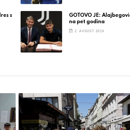
res s
GOTOVO JE: Alajbegovi
na pet godina
2. AVGUST 2026.