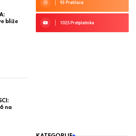
93 Pratilaca
A:
ve bliže
1025 Pretplatnika
SCI:
26 na
KATEGORIJE