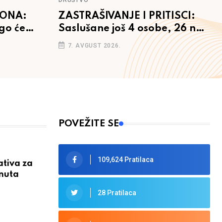
DRUŠTVO
TONA:
ZASTRAŠIVANJE I PRITISCI:
go će
Saslušane još 4 osobe, 26 na
bh.
popisu
7. AVGUST 2026.
POVEŽITE SE
109,624 Pratilaca
ativa za
enuta
28 Pratilaca