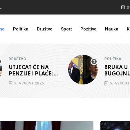
NEMA NAZAD: Rudari još u jami, isplata plaća prioritet
S
PULJIĆ IZ WASHINGTONA: Sankcije Dodiku mnogo će ovisiti od aktivnosti bh. diplomacije
na
Politika
Društvo
Sport
Pozitiva
Nauka
K
I TO JE BIH: Prvašićima 50 ruksaka sa školskim priborom
DRUŠTVO
POLITIKA
UTJECAT ĆE NA
BRUKA U
PENZIJE I PLAĆE:
BUGOJNU:
Međunarodna
izvrijeđa
3. AVGUST 2026.
5. AVGUST
agencija potvrdila
kreditni rejting BiH