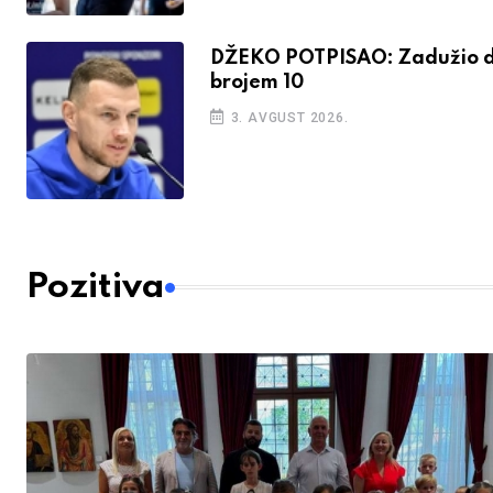
DŽEKO POTPISAO: Zadužio d
brojem 10
3. AVGUST 2026.
Pozitiva