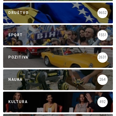
DRUŠTVO
9652
SPORT
1551
POZITIVA
2631
NAUKA
264
KULTURA
492