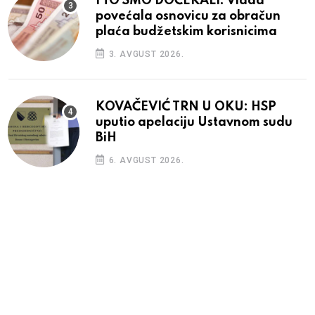
I TO SMO DOČEKALI: Vlada
povećala osnovicu za obračun
plaća budžetskim korisnicima
3. AVGUST 2026.
KOVAČEVIĆ TRN U OKU: HSP
uputio apelaciju Ustavnom sudu
BiH
6. AVGUST 2026.