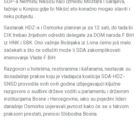
SDP-a Nerminu Nikšiću naći između Mostara i Sarajeva,
tačnije u Konjicu gdje bi Nikšić eto konačno mogao slaviti i
neku pobjedu.
Sastanak HDZ-a i Osmorke planiran je za 12 sati, do tada bi
CIK trebao žrijebom odrediti delegate za DOM naroda F BiH
iz HNK i SBK. Ono važnije Bošnjaka iz Livna ćemo još malo
sačekati a što će odlučiti može li SDA zakomplikovati
imenovanje Vlade F BiH.
Razgovori u hotelima, restoranima i kafanama, nastavak su
dosadašnje prakse koju je vladajuća koalicija SDA-HDZ-
SNSD provodila svih ovih godina izbjegavajući ključne
razgovore o sudbini države voditi u parlamentu i državnim
institucijama Bosne i Hercegovine, iako su pojedini lideri
današnje Osmorke uvjeravali javnost kako će se s takvom
praksom prestati, prenosi Slobodna Bosna.