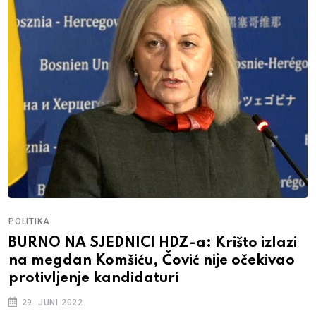
POLITIKA
BURNO NA SJEDNICI HDZ-a: Krišto izlazi
na megdan Komšiću, Čović nije očekivao
protivljenje kandidaturi
29. JUNI 2022.