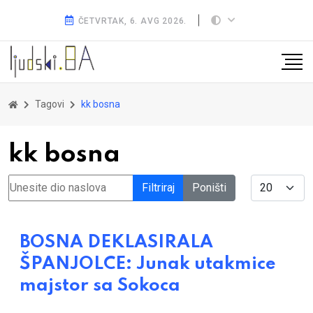
ČETVRTAK, 6. AVG 2026.
Tagovi
kk bosna
kk bosna
Unesite dio naslova
Display #
Filtriraj
Poništi
BOSNA DEKLASIRALA
ŠPANJOLCE: Junak utakmice
majstor sa Sokoca