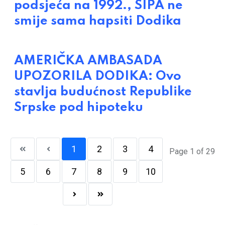
podsjeća na 1992., SIPA ne
smije sama hapsiti Dodika
AMERIČKA AMBASADA
UPOZORILA DODIKA: Ovo
stavlja budućnost Republike
Srpske pod hipoteku
1
2
3
4
Page 1 of 29
5
6
7
8
9
10