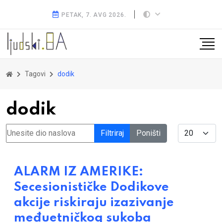
PETAK, 7. AVG 2026.
Tagovi
dodik
dodik
Unesite dio naslova
Display #
Filtriraj
Poništi
ALARM IZ AMERIKE:
Secesionističke Dodikove
akcije riskiraju izazivanje
međuetničkog sukoba