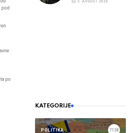
kod
5. AVGUST 2026.
nalog
e pod
žen
žavne
šta po
KATEGORIJE
POLITIKA
7138