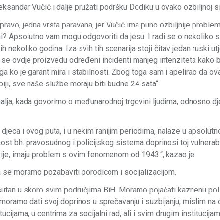
Aleksandar Vučić i dalje pružati podršku Dodiku u ovako ozbiljnoj sit
pravo, jedna vrsta paravana, jer Vučić ima puno ozbiljnije proble
ezani? Apsolutno vam mogu odgovoriti da jesu. I radi se o nekoliko s
ih nekoliko godina. Iza svih tih scenarija stoji čitav jedan ruski utj
a se ovdje proizvedu određeni incidenti manjeg intenziteta kako
a ko je garant mira i stabilnosti. Zbog toga sam i apelirao da ov
biji, sve naše službe moraju biti budne 24 sata“.
emalja, kada govorimo o međunarodnoj trgovini ljudima, odnosno d
jeca i ovog puta, i u nekim ranijim periodima, nalaze u apsolutno
nost bh. pravosudnog i policijskog sistema doprinosi toj vulnerabil
avije, imaju problem s ovim fenomenom od 1943.“, kazao je.
da se moramo pozabaviti porodicom i socijalizacijom.
prisutan u skoro svim područjima BiH. Moramo pojačati kaznenu pol
 mi moramo dati svoj doprinos u sprečavanju i suzbijanju, mislim na
cijama, u centrima za socijalni rad, ali i svim drugim institucijam