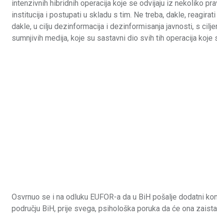
intenzivnih hibridnih operacija koje se odvijaju iz nekoliko p
institucija i postupati u skladu s tim. Ne treba, dakle, reagirat
dakle, u cilju dezinformacija i dezinformisanja javnosti, s ci
sumnjivih medija, koje su sastavni dio svih tih operacija koje 
Osvrnuo se i na odluku EUFOR-a da u BiH pošalje dodatni kon
području BiH, prije svega, psihološka poruka da će ona zaista o