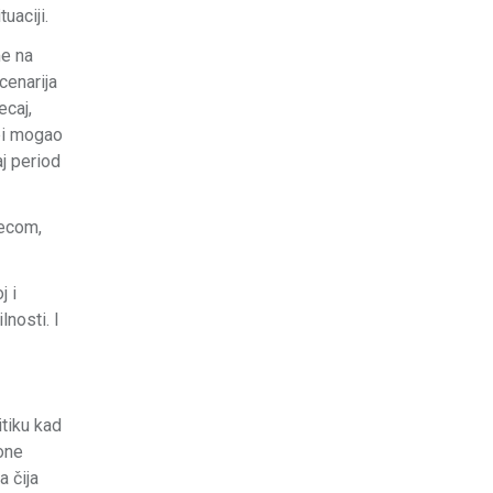
uaciji.
me na
cenarija
ecaj,
 bi mogao
aj period
jecom,
j i
nosti. I
itiku kad
 one
a čija