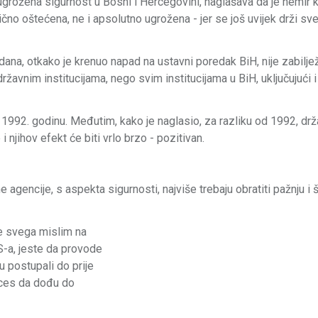
ugrožena sigurnost u Bosni i Hercegovini, naglašava da je nemir 
ično oštećena, ne i apsolutno ugrožena - jer se još uvijek drži sv
 dana, otkako je krenuo napad na ustavni poredak BiH, nije zabilje
ržavnim institucijama, nego svim institucijama u BiH, uključujući i
a 1992. godinu. Međutim, kako je naglasio, za razliku od 1992, dr
 njihov efekt će biti vrlo brzo - pozitivan.
agencije, s aspekta sigurnosti, najviše trebaju obratiti pažnju i 
je svega mislim na
S-a, jeste da provode
u postupali do prije
roces da dođu do