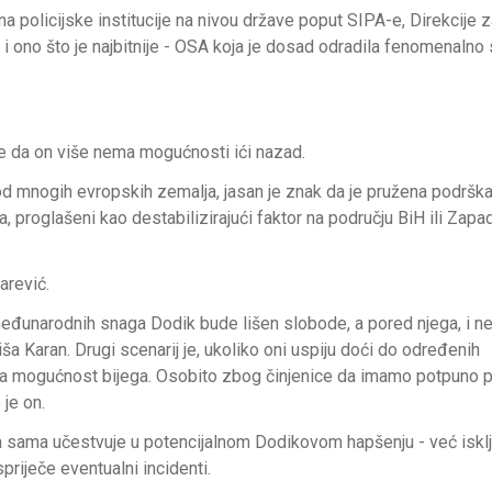
 na policijske institucije na nivou države poput SIPA-e, Direkcije 
a i ono što je najbitnije - OSA koja je dosad odradila fenomenalno 
je da on više nema mogućnosti ići nazad.
 od mnogih evropskih zemalja, jasan je znak da je pružena podršk
a, proglašeni kao destabilizirajući faktor na području BiH ili Zap
arević.
 međunarodnih snaga Dodik bude lišen slobode, a pored njega, i n
 Karan. Drugi scenarij je, ukoliko oni uspiju doći do određenih
hova mogućnost bijega. Osobito zbog činjenice da imamo potpuno 
 je on.
-a sama učestvuje u potencijalnom Dodikovom hapšenju - već iskl
priječe eventualni incidenti.