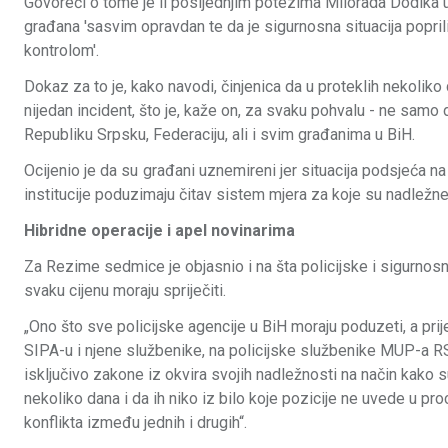
Govoreći o tome je li posljednjim potezima Milorada Dodika 
građana 'sasvim opravdan te da je sigurnosna situacija popril
kontrolom'.
Dokaz za to je, kako navodi, činjenica da u proteklih nekoliko
nijedan incident, što je, kaže on, za svaku pohvalu - ne samo d
Republiku Srpsku, Federaciju, ali i svim građanima u BiH.
Ocijenio je da su građani uznemireni jer situacija podsjeća n
institucije poduzimaju čitav sistem mjera za koje su nadležne i
Hibridne operacije i apel novinarima
Za Rezime sedmice je objasnio i na šta policijske i sigurnosne 
svaku cijenu moraju spriječiti.
„Ono što sve policijske agencije u BiH moraju poduzeti, a pri
SIPA-u i njene službenike, na policijske službenike MUP-a R
isključivo zakone iz okvira svojih nadležnosti na način kako s
nekoliko dana i da ih niko iz bilo koje pozicije ne uvede u p
konflikta između jednih i drugih“.