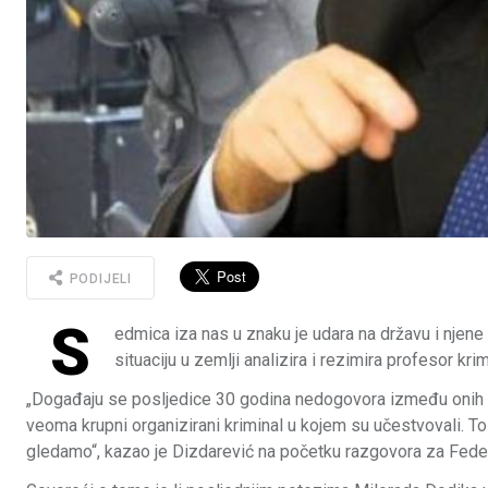
PODIJELI
S
edmica iza nas u znaku je udara na državu i njene 
situaciju u zemlji analizira i rezimira profesor kr
„Događaju se posljedice 30 godina nedogovora između onih koj
veoma krupni organizirani kriminal u kojem su učestvovali. To 
gledamo“, kazao je Dizdarević na početku razgovora za Federa