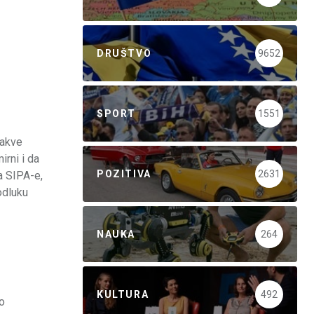
DRUŠTVO
9652
SPORT
1551
takve
irni i da
POZITIVA
2631
a SIPA-e,
odluku
NAUKA
264
KULTURA
492
no