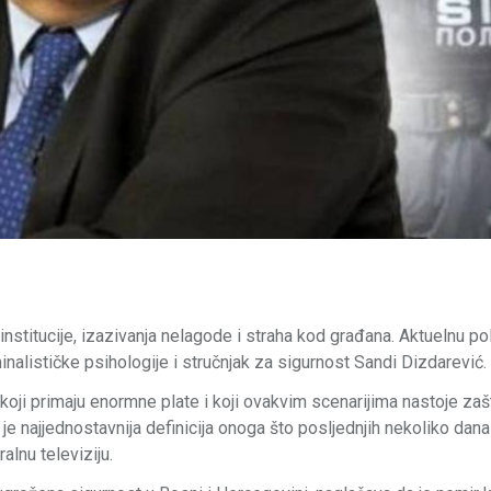
institucije, izazivanja nelagode i straha kod građana. Aktuelnu pol
iminalističke psihologije i stručnjak za sigurnost Sandi Dizdarević.
i primaju enormne plate i koji ovakvim scenarijima nastoje zašti
je najjednostavnija definicija onoga što posljednjih nekoliko dana
lnu televiziju.