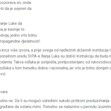
upozorava on, onda
i da je uvjeren da
 Banje Luke da
a je kasnije to
dvija, jedno vrlo bitno
propagandne djelatnosti'.
kroz više izvora, a prije svega od nadležnih državnih institucija 
egionalnom uredu SIPA-e Banja Luka su dobili instrukciju da budu m
identa. Takva odluka je uslijedila, pretpostavljam, od rukovodioc
luka u tom trenutku dobra i racionalna, jer vrlo je bitno donijeti 
ević.
vara:
lutno ne. Da li su mogući određeni sukobi prilikom preduzimanja
a građane da ostanu mirni. Trenutno se nalazimo u periodu izuzet