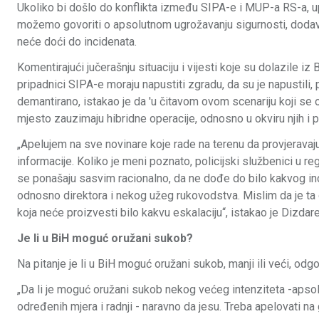
Ukoliko bi došlo do konflikta između SIPA-e i MUP-a RS-a, 
možemo govoriti o apsolutnom ugrožavanju sigurnosti, dodavš
neće doći do incidenata.
Komentirajući jučerašnju situaciju i vijesti koje su dolazile iz
pripadnici SIPA-e moraju napustiti zgradu, da su je napustili, p
demantirano, istakao je da 'u čitavom ovom scenariju koji se o
mjesto zauzimaju hibridne operacije, odnosno u okviru njih i 
„Apelujem na sve novinare koje rade na terenu da provjeravaju 
informacije. Koliko je meni poznato, policijski službenici u r
se ponašaju sasvim racionalno, da ne dođe do bilo kakvog inc
odnosno direktora i nekog užeg rukovodstva. Mislim da je ta od
koja neće proizvesti bilo kakvu eskalaciju“, istakao je Dizdar
Je li u BiH moguć oružani sukob?
Na pitanje je li u BiH moguć oružani sukob, manji ili veći, odgo
„Da li je moguć oružani sukob nekog većeg intenziteta -apso
određenih mjera i radnji - naravno da jesu. Treba apelovati n