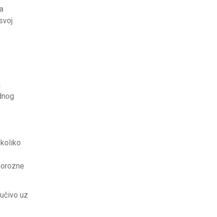
za
svoj
a
adnog
ekoliko
porozne
jučivo uz