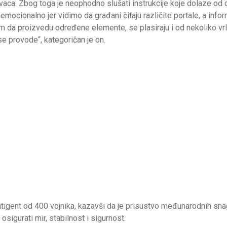
ravaca. Zbog toga je neophodno slušati instrukcije koje dolaze od 
i emocionalno jer vidimo da građani čitaju različite portale, a infor
ljem da proizvedu određene elemente, se plasiraju i od nekoliko vr
se provode“, kategoričan je on.
tigent od 400 vojnika, kazavši da je prisustvo međunarodnih sna
sigurati mir, stabilnost i sigurnost.