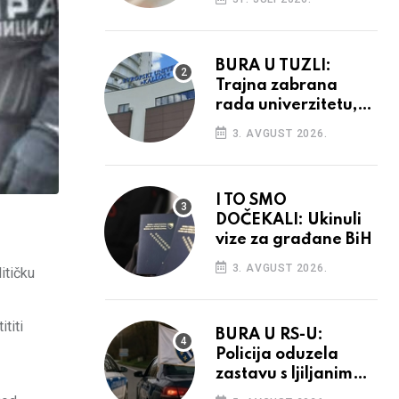
povećanja
BURA U TUZLI:
Trajna zabrana
rada univerzitetu,
provedba sudskih
3. AVGUST 2026.
odluka
I TO SMO
DOČEKALI: Ukinuli
vize za građane BiH
3. AVGUST 2026.
itičku
titi
BURA U RS-U:
Policija oduzela
zastavu s ljiljanima,
uručila prekršajni