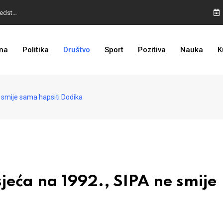
I TO SMO DOČEKALI: Grad u BiH prvi put dobio sredstva EU
BURA U MOSTARU: Otpušteni radnici odbili poziv Kordića, uskoro povratak na posao
na
Politika
Društvo
Sport
Pozitiva
Nauka
K
LOŠE VIJESTI ZA DODIKA: Povratak na crnu listu sve bliže
smije sama hapsiti Dodika
ća na 1992., SIPA ne smije