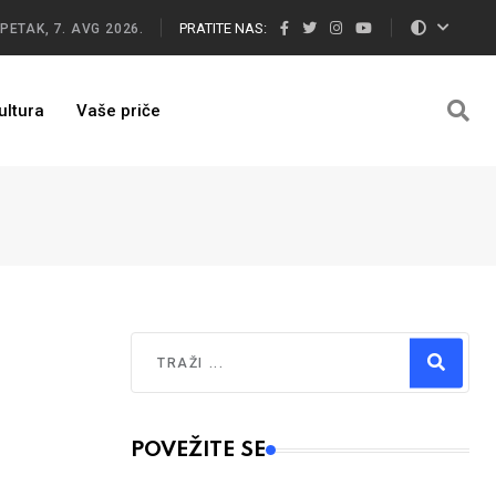
PRATITE NAS:
PETAK, 7. AVG 2026.
ultura
Vaše priče
Traži
Type 2 or more characters for results.
POVEŽITE SE