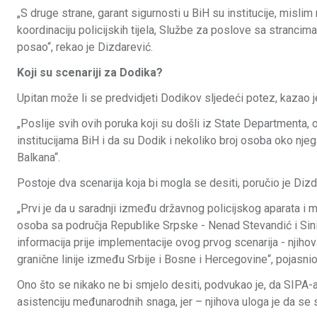
„S druge strane, garant sigurnosti u BiH su institucije, mislim
koordinaciju policijskih tijela, Službe za poslove sa strancim
posao“, rekao je Dizdarević.
Koji su scenariji za Dodika?
Upitan može li se predvidjeti Dodikov sljedeći potez, kazao 
„Poslije svih ovih poruka koji su došli iz State Departmenta,
institucijama BiH i da su Dodik i nekoliko broj osoba oko njeg
Balkana“.
Postoje dva scenarija koja bi mogla se desiti, poručio je Dizd
„Prvi je da u saradnji između državnog policijskog aparata i
osoba sa područja Republike Srpske - Nenad Stevandić i Siniša
informacija prije implementacije ovog prvog scenarija - nji
granične linije između Srbije i Bosne i Hercegovine“, pojasnio
Ono što se nikako ne bi smjelo desiti, podvukao je, da SIPA
asistenciju međunarodnih snaga, jer – njihova uloga je da se s