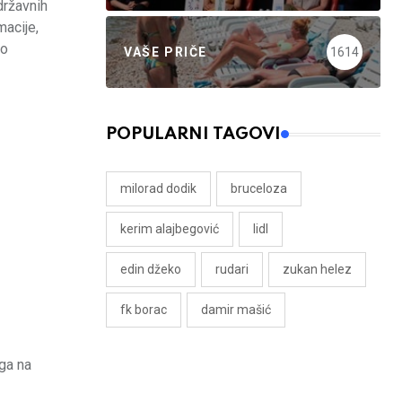
državnih
macije,
lo
VAŠE PRIČE
1614
POPULARNI TAGOVI
milorad dodik
bruceloza
kerim alajbegović
lidl
edin džeko
rudari
zukan helez
fk borac
damir mašić
ga na