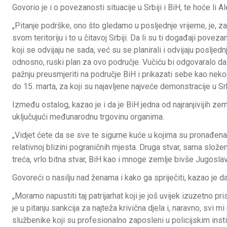
Govorio je i o povezanosti situacije u Srbiji i BiH, te hoće li 
„Pitanje podrške, ono što gledamo u posljednje vrijeme, je, za
svom teritoriju i to u čitavoj Srbiji. Da li su ti događaji pov
koji se odvijaju ne sada, već su se planirali i odvijaju posljednj
odnosno, ruski plan za ovo područje. Vučiću bi odgovaralo d
pažnju preusmjeriti na područje BiH i prikazati sebe kao nekog
do 15. marta, za koji su najavljene najveće demonstracije u Sr
Između ostalog, kazao je i da je BiH jedna od najranjivijih z
uključujući međunarodnu trgovinu organima.
„Vidjet ćete da se sve te sigurne kuće u kojima su pronađena d
relativnoj blizini pograničnih mjesta. Druga stvar, sama slože
treća, vrlo bitna stvar, BiH kao i mnoge zemlje bivše Jugosl
Govoreći o nasilju nad ženama i kako ga spriječiti, kazao je 
„Moramo napustiti taj patrijarhat koji je još uvijek izuzetno 
je u pitanju sankcija za najteža krivična djela i, naravno, svi
službenike koji su profesionalno zaposleni u policijskim institu