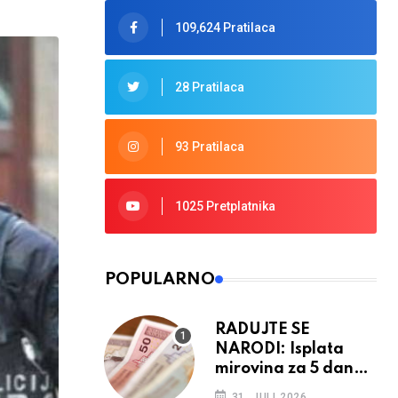
109,624 Pratilaca
28 Pratilaca
93 Pratilaca
1025 Pretplatnika
POPULARNO
RADUJTE SE
NARODI: Isplata
mirovina za 5 dana,
retroaktivna
31. JULI 2026.