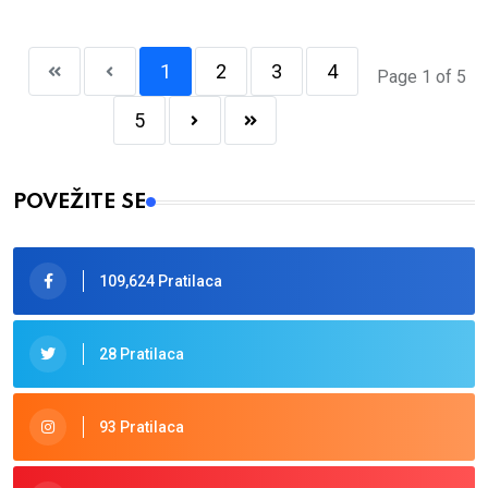
1
2
3
4
Page 1 of 5
5
POVEŽITE SE
109,624 Pratilaca
28 Pratilaca
93 Pratilaca