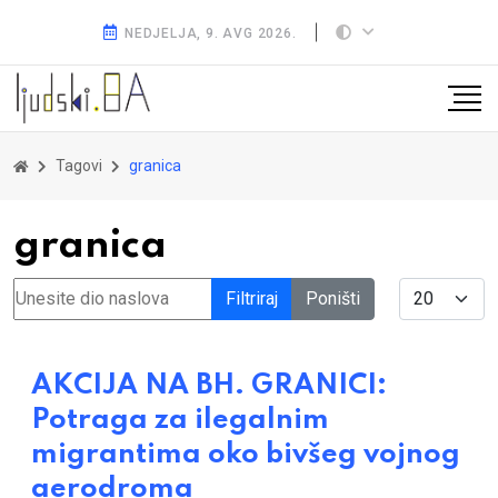
NEDJELJA, 9. AVG 2026.
Tagovi
granica
granica
Unesite dio naslova
Display #
Filtriraj
Poništi
AKCIJA NA BH. GRANICI:
Potraga za ilegalnim
migrantima oko bivšeg vojnog
aerodroma