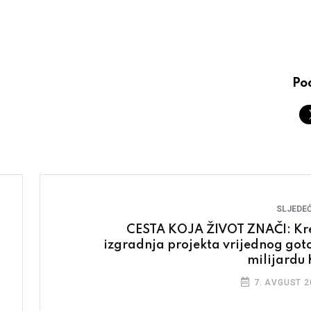
Pod
SLJEDEĆ
CESTA KOJA ŽIVOT ZNAČI: Kr
izgradnja projekta vrijednog got
milijardu
7. AVGUST 2