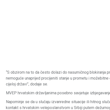
“S obzirom na to da često dolazi do nasumičnog blokiranja pr
nemoguće unaprijed procijeniti stanje u prometu i možebitne 
cijeloj državi”, dodaje se.
MVEP hrvatskim državljanima posebno savjetuje izbjegavanje
Napominje se da u slučaju izvanredne situacije ili hitnog sluč
kontakt s hrvatskim veleposlanstvom u Srbiji putem dežurn