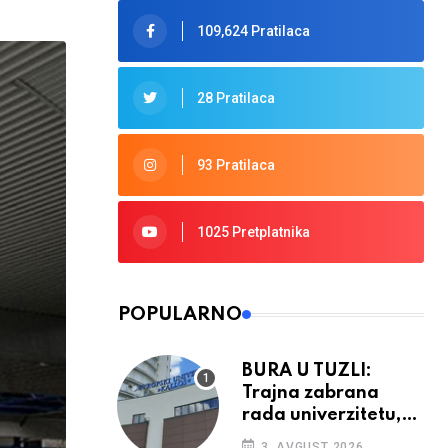
109,624 Pratilaca
28 Pratilaca
93 Pratilaca
1025 Pretplatnika
POPULARNO
BURA U TUZLI:
Trajna zabrana
rada univerzitetu,
provedba sudskih
3. AVGUST 2026.