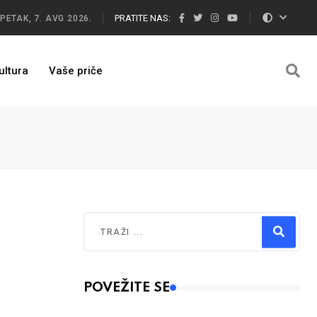
PRATITE NAS:
PETAK, 7. AVG 2026.
ultura
Vaše priče
Traži
Type 2 or more characters for results.
POVEŽITE SE