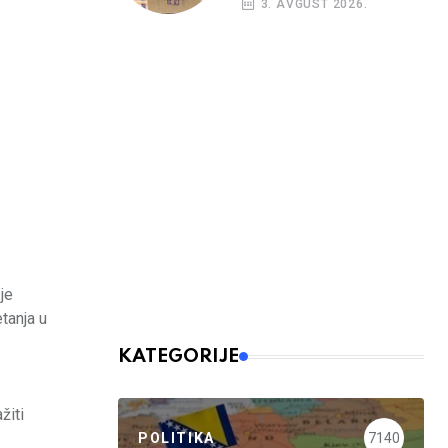
3. AVGUST 2026.
kreditni rejting BiH
je
tanja u
KATEGORIJE
žiti
POLITIKA
7140