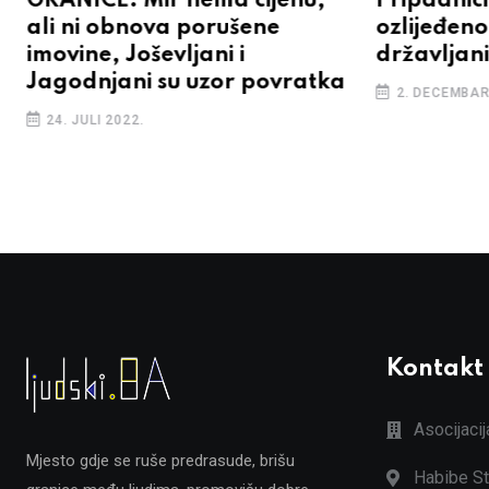
GRANICE: Mir nema cijenu,
Pripadnici
ali ni obnova porušene
ozlijeđen
imovine, Joševljani i
državljan
Jagodnjani su uzor povratka
2. DECEMBAR
24. JULI 2022.
Kontakt
Asocijaci
Mjesto gdje se ruše predrasude, brišu
Habibe St