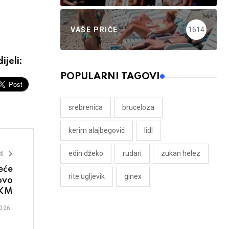
VAŠE PRIČE
1614
ijeli:
POPULARNI TAGOVI
srebrenica
bruceloza
kerim alajbegović
lidl
edin džeko
rudari
zukan helez
I
eće
rite ugljevik
ginex
ovo
 KM
026.