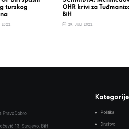
 GP BiH spasili
SCHMIDTA: Mehmedov
og turskog
OHR krivi za Tuđmaniza
ina
BiH
 2022.
29. JULI 2022.
Kategorije
Politika
ja PravoDobro
Društvo
očević 13, Sarajevo, BiH