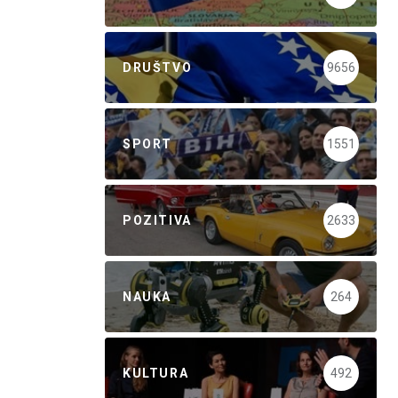
DRUŠTVO
9656
SPORT
1551
POZITIVA
2633
NAUKA
264
KULTURA
492