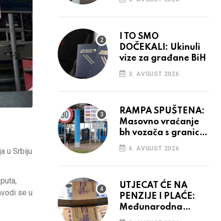
odluka
I TO SMO
DOČEKALI: Ukinuli
vize za građane BiH
3. AVGUST 2026.
RAMPA SPUŠTENA:
Masovno vraćanje
bh vozača s granica
EU, protesti na
4. AVGUST 2026.
a u Srbiju
vidiku
 puta,
UTJECAT ĆE NA
avodi se u
PENZIJE I PLAĆE:
Međunarodna
agencija potvrdila