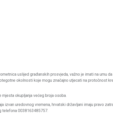
ometnica uslijed građanskih prosvjeda, važno je imati na umu da 
otegotne okolnosti koje mogu značajno utjecati na protočnost kre
 mjesta okupljanja većeg broja osoba.
aja izvan uredovnog vremena, hrvatski državljani imaju pravo zatra
og telefona 0038163485757.