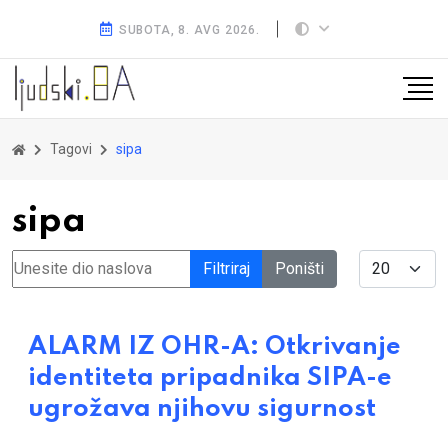
SUBOTA, 8. AVG 2026.
Tagovi
sipa
sipa
Unesite dio naslova
Display #
Filtriraj
Poništi
ALARM IZ OHR-A: Otkrivanje
identiteta pripadnika SIPA-e
ugrožava njihovu sigurnost