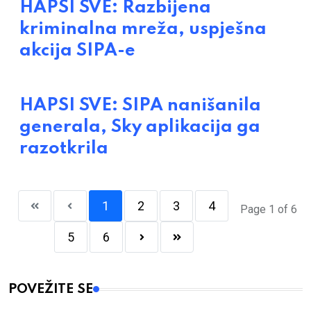
HAPSI SVE: Razbijena
kriminalna mreža, uspješna
akcija SIPA-e
HAPSI SVE: SIPA nanišanila
generala, Sky aplikacija ga
razotkrila
1
2
3
4
Page 1 of 6
5
6
POVEŽITE SE