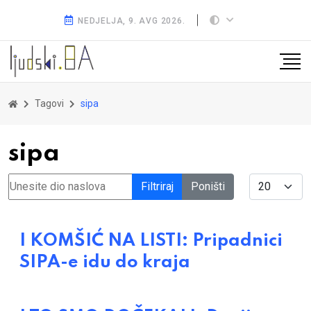
NEDJELJA, 9. AVG 2026.
Tagovi
sipa
sipa
Unesite dio naslova
Display #
Filtriraj
Poništi
I KOMŠIĆ NA LISTI: Pripadnici
SIPA-e idu do kraja