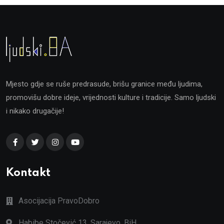
Mjesto gdje se ruše predrasude, brišu granice među ljudima,
promovišu dobre ideje, vrijednosti kulture i tradicije. Samo ljudski
i nikako drugačije!
Kontakt
Asocijacija PravoDobro
Habibe Stočević 13, Sarajevo, BiH