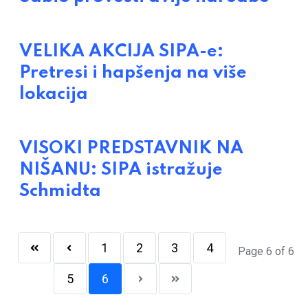
VELIKA AKCIJA SIPA-e:
Pretresi i hapšenja na više
lokacija
VISOKI PREDSTAVNIK NA
NIŠANU: SIPA istražuje
Schmidta
1
2
3
4
Page 6 of 6
5
6