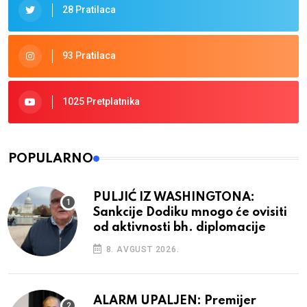
28 Pratilaca
93 Pratilaca
1025 Pretplatnika
POPULARNO
PULJIĆ IZ WASHINGTONA:
Sankcije Dodiku mnogo će ovisiti
od aktivnosti bh. diplomacije
8. AVGUST 2026.
ALARM UPALJEN: Premijer