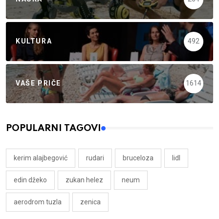
KULTURA
492
VAŠE PRIČE
1614
POPULARNI TAGOVI
kerim alajbegović
rudari
bruceloza
lidl
edin džeko
zukan helez
neum
aerodrom tuzla
zenica