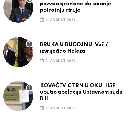
pozvao građane da smanje
potrošnju struje
2. AVGUST 2026.
BRUKA U BUGOJNU: Vučić
izvrijeđao Heleza
5. AVGUST 2026.
KOVAČEVIĆ TRN U OKU: HSP
uputio apelaciju Ustavnom sudu
BiH
6. AVGUST 2026.