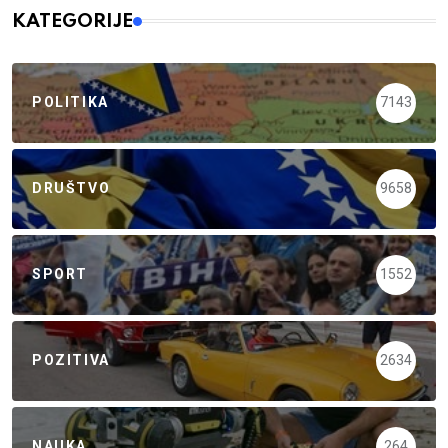
KATEGORIJE
POLITIKA
7143
DRUŠTVO
9658
SPORT
1552
POZITIVA
2634
NAUKA
264