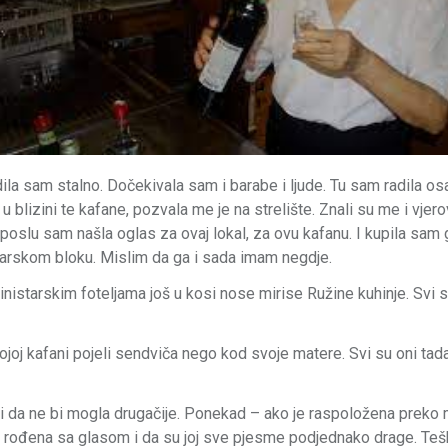
Radila sam stalno. Dočekivala sam i barabe i ljude. Tu sam radila o
u blizini te kafane, pozvala me je na strelište. Znali su me i vjero
 poslu sam našla oglas za ovaj lokal, za ovu kafanu. I kupila sam
arskom bloku. Mislim da ga i sada imam negdje.
nistarskim foteljama još u kosi nose mirise Ružine kuhinje. Svi su
oj kafani pojeli sendviča nego kod svoje matere. Svi su oni tada
 i da ne bi mogla drugačije. Ponekad – ako je raspoložena preko 
 rođena sa glasom i da su joj sve pjesme podjednako drage. Tešk