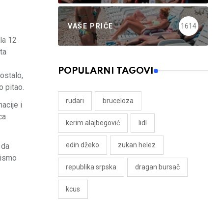
VAŠE PRIČE
1614
la 12
ta
POPULARNI TAGOVI
 ostalo,
o pitao.
rudari
bruceloza
acije i
ca
kerim alajbegović
lidl
edin džeko
zukan helez
 da
Nismo
republika srpska
dragan bursač
kcus