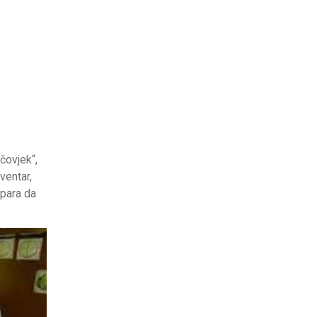
čovjek“,
ventar,
 para da