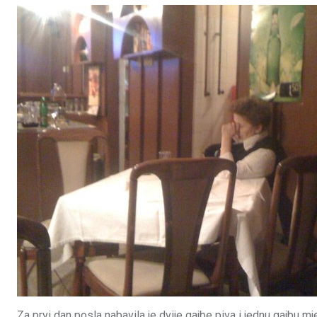
Za prvi dan posla nabavila je dvije gajbe piva i jednu gajbu m