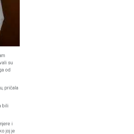
sam
vali su
 ga od
, pričala
 bili
mjere i
o joj je