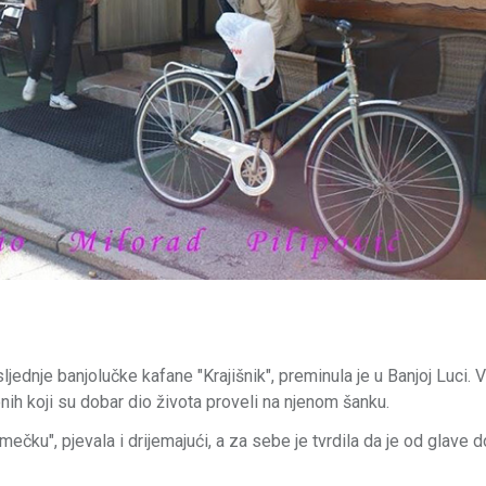
ljednje banjolučke kafane "Krajišnik", preminula je u Banjoj Luci. 
onih koji su dobar dio života proveli na njenom šanku.
mečku", pjevala i drijemajući, a za sebe je tvrdila da je od glave d