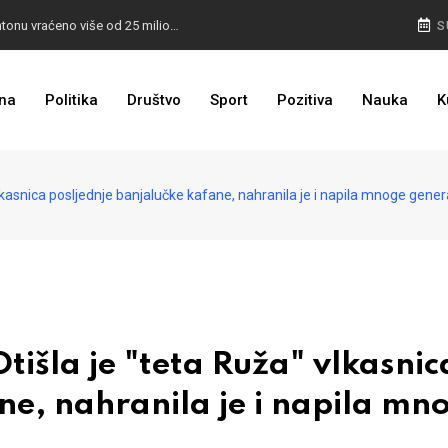
I TO SMO DOČEKALI: U 4 godine građanima u kantonu vraćeno više od 25 miliona KM
S
I TO JE BIH: Prvašićima 50 ruksaka sa školskim priborom
na
Politika
Društvo
Sport
Pozitiva
Nauka
K
kasnica posljednje banjalučke kafane, nahranila je i napila mnoge gener
šla je "teta Ruža" vlkasnic
ne, nahranila je i napila mn