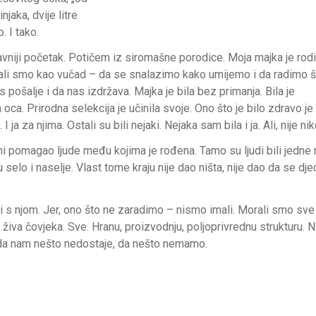
njaka, dvije litre
. I tako.
tavniji početak. Potičem iz siromašne porodice. Moja majka je rodi
stali smo kao vučad – da se snalazimo kako umijemo i da radimo š
 pošalje i da nas izdržava. Majka je bila bez primanja. Bila je
ca. Prirodna selekcija je učinila svoje. Ono što je bilo zdravo je
I ja za njima. Ostali su bili nejaki. Nejaka sam bila i ja. Ali, nije nik
 ni pomagao ljude među kojima je rođena. Tamo su ljudi bili jedne n
 selo i naselje. Vlast tome kraju nije dao ništa, nije dao da se dje
i s njom. Jer, ono što ne zaradimo – nismo imali. Morali smo sve
živa čovjeka. Sve. Hranu, proizvodnju, poljoprivrednu strukturu. 
 da nam nešto nedostaje, da nešto nemamo.