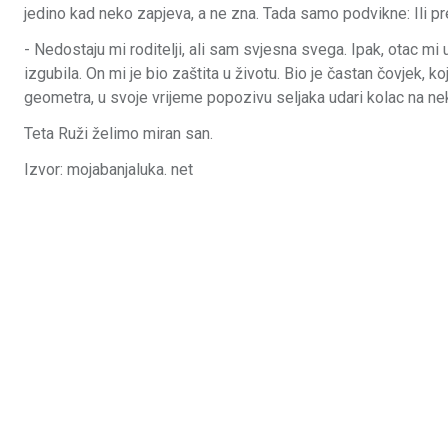
jedino kad neko zapjeva, a ne zna. Tada samo podvikne: Ili prek
- Nedostaju mi roditelji, ali sam svjesna svega. Ipak, otac m
izgubila. On mi je bio zaštita u životu. Bio je častan čovjek, k
geometra, u svoje vrijeme popozivu seljaka udari kolac na nekoj
Teta Ruži želimo miran san.
Izvor: mojabanjaluka. net