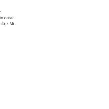
o
sto danas
je. Ali...