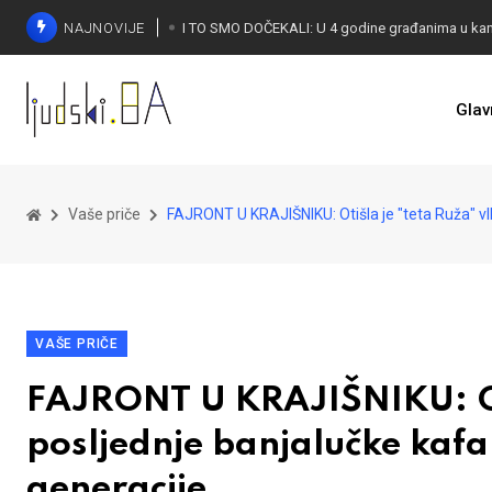
NAJNOVIJE
Glav
KONAKOVIĆ PALI ALARM: Otvoreno pismo UN-u
Vaše priče
FAJRONT U KRAJIŠNIKU: Otišla je "teta Ruža" vl
VAŠE PRIČE
FAJRONT U KRAJIŠNIKU: Oti
posljednje banjalučke kafa
generacije