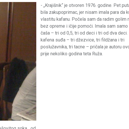
- „Krajišnik“ je otvoren 1976. godine. Pet pu
bila zakupoprimac, jer nisam imala para da 
vlastitu kafanu. Počela sam da radim golim 
bez opreme i ičije pomoći. Imala sam samo
čaša – tri od 0,5, tri od deci i tri od dva deci. I
kafena suđa – tri džezvice, tri fildžana i tri
poslužavnika, tri tacne – pričala je autoru o
prije nekoliko godina teta Ruža.
ješovitog soka, „od