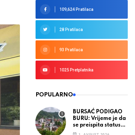
109,624 Pratilaca
28 Pratilaca
93 Pratilaca
1025 Pretplatnika
POPULARNO
BURSAĆ PODIGAO
BURU: Vrijeme je da
se preispita status
Srebrenice u RS
1. AVGUST 2026.