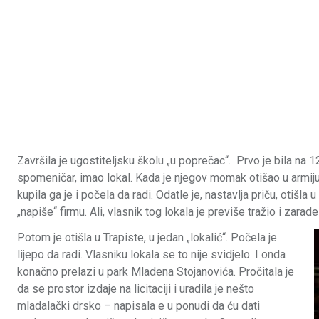
Završila je ugostiteljsku školu „u poprečac“. Prvo je bila na 
spomeničar, imao lokal. Kada je njegov momak otišao u armiju, 
kupila ga je i počela da radi. Odatle je, nastavlja priču, otišla 
„napiše“ firmu. Ali, vlasnik tog lokala je previše tražio i zarade 
Potom je otišla u Trapiste, u jedan „lokalić“. Počela je
lijepo da radi. Vlasniku lokala se to nije svidjelo. I onda
konačno prelazi u park Mladena Stojanovića. Pročitala je
da se prostor izdaje na licitaciji i uradila je nešto
mladalački drsko – napisala e u ponudi da ću dati