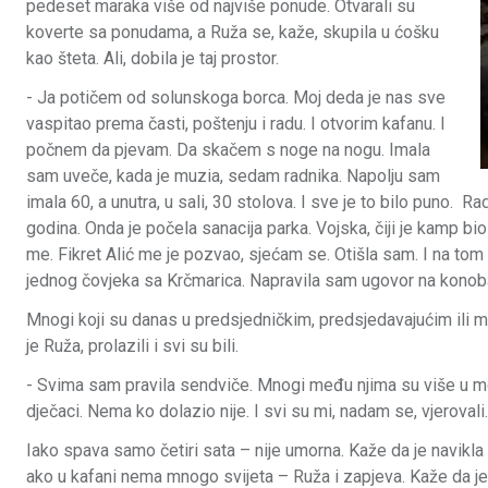
pedeset maraka više od najviše ponude. Otvarali su
koverte sa ponudama, a Ruža se, kaže, skupila u ćošku
kao šteta. Ali, dobila je taj prostor.
- Ja potičem od solunskoga borca. Moj deda je nas sve
vaspitao prema časti, poštenju i radu. I otvorim kafanu. I
počnem da pjevam. Da skačem s noge na nogu. Imala
sam uveče, kada je muzia, sedam radnika. Napolju sam
imala 60, a unutra, u sali, 30 stolova. I sve je to bilo puno. 
godina. Onda je počela sanacija parka. Vojska, čiji je kamp bio 
me. Fikret Alić me je pozvao, sjećam se. Otišla sam. I na tom
jednog čovjeka sa Krčmarica. Napravila sam ugovor na konob
Mnogi koji su danas u predsjedničkim, predsjedavajućim ili mi
je Ruža, prolazili i svi su bili.
- Svima sam pravila sendviče. Mnogi među njima su više u moj
dječaci. Nema ko dolazio nije. I svi su mi, nadam se, vjerovali.
Iako spava samo četiri sata – nije umorna. Kaže da je navikla
ako u kafani nema mnogo svijeta – Ruža i zapjeva. Kaže da je