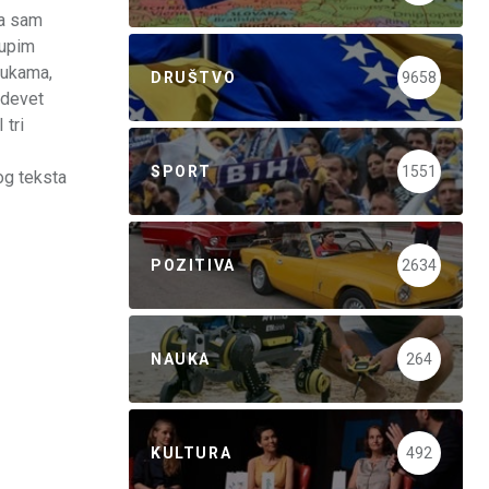
ta sam
kupim
rukama,
DRUŠTVO
9658
 devet
 tri
SPORT
1551
vog teksta
POZITIVA
2634
NAUKA
264
KULTURA
492