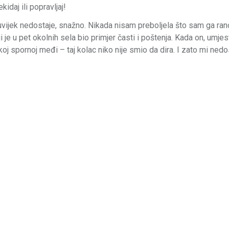
idaj ili popravljaj!
i uvijek nedostaje, snažno. Nikada nisam preboljela što sam ga ran
oji je u pet okolnih sela bio primjer časti i poštenja. Kada on, umje
 spornoj međi – taj kolac niko nije smio da dira. I zato mi nedosta