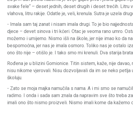
svake fele“ – deset jednih, deset drugih i deset trećih. Litru vi
vlahova, litru rakije. Odatle je, veli, krenula. Sutra je uzela drugo
- Imala sam taj zanat i nisam imala drugi. To je bio najjednos
djece – devet sinova i tri kćeri. Otac je veoma rano umro. O
možemo i umijemo. Nismo išli na škole, jer nije imao ko da nas
bespomoćna, jer nas je imala osmoro. Toliko nas je ostalo iza o
ono što nije – otišlo je. I tako smo mi krenuli. Dva starija brata. 
Rođena je u blizini Gomionice. Titin sistem, kaže, nije davao,
nisu nikome vjerovali. Nisu dozvoljavali da im se neko petlja u
školuju.
- Zato se moja majka namučila s nama. A i mi smo se namučil
radimo. I onda i sada sam znala da napravim sve što treba za 
imali ono što nismo proizveli. Nismo imali kome da kažemo