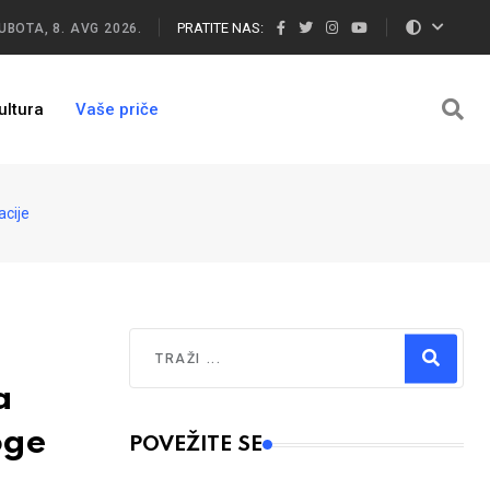
PRATITE NAS:
UBOTA, 8. AVG 2026.
ultura
Vaše priče
acije
Traži
a
Type 2 or more characters for results.
oge
POVEŽITE SE