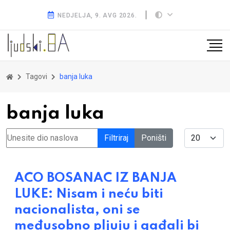
NEDJELJA, 9. AVG 2026.
Tagovi
banja luka
banja luka
Unesite dio naslova
Display #
Filtriraj
Poništi
ACO BOSANAC IZ BANJA
LUKE: Nisam i neću biti
nacionalista, oni se
međusobno pljuju i gađali bi