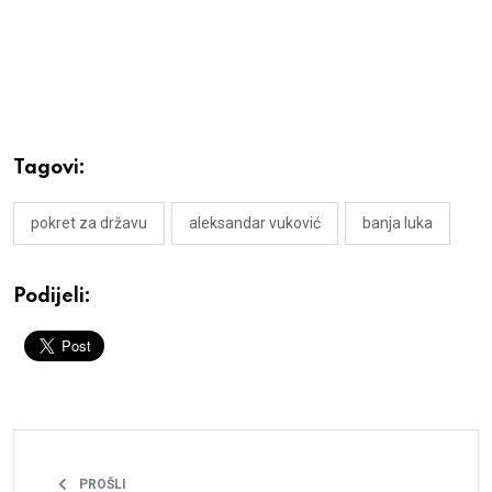
Tagovi:
pokret za državu
aleksandar vuković
banja luka
Podijeli:
PROŠLI