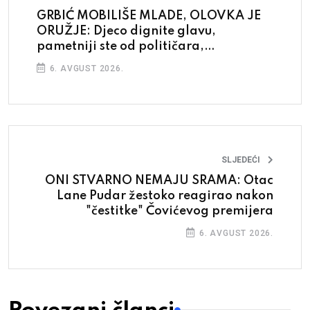
GRBIĆ MOBILIŠE MLADE, OLOVKA JE
ORUŽJE: Djeco dignite glavu,
pametniji ste od političara,
zaslužujete više od šatora i lijepljenja
6. AVGUST 2026.
plakata
SLJEDEĆI
ONI STVARNO NEMAJU SRAMA: Otac
Lane Pudar žestoko reagirao nakon
"čestitke" Čovićevog premijera
6. AVGUST 2026.