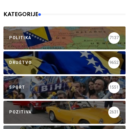
KATEGORIJE
POLITIKA
7137
DRUŠTVO
9652
SPORT
1551
POZITIVA
2631