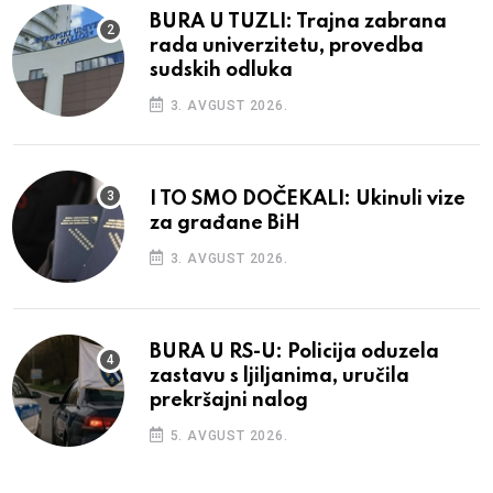
BURA U TUZLI: Trajna zabrana
rada univerzitetu, provedba
sudskih odluka
3. AVGUST 2026.
I TO SMO DOČEKALI: Ukinuli vize
za građane BiH
3. AVGUST 2026.
BURA U RS-U: Policija oduzela
zastavu s ljiljanima, uručila
prekršajni nalog
5. AVGUST 2026.