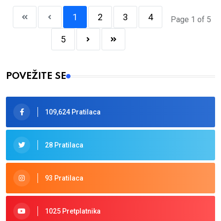
1
2
3
4
Page 1 of 5
5
POVEŽITE SE
109,624 Pratilaca
28 Pratilaca
93 Pratilaca
1025 Pretplatnika