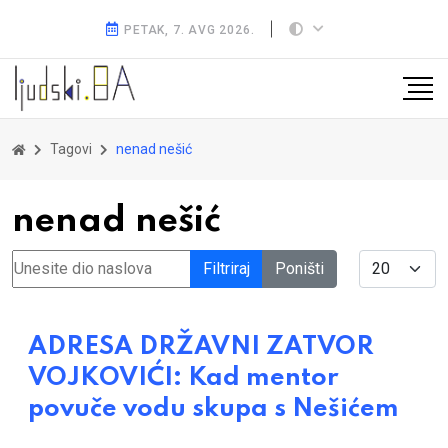
PETAK, 7. AVG 2026.
Tagovi
nenad nešić
nenad nešić
Unesite dio naslova
Display #
Filtriraj
Poništi
ADRESA DRŽAVNI ZATVOR
VOJKOVIĆI: Kad mentor
povuče vodu skupa s Nešićem