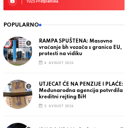
1025 Pretplatnika
POPULARNO
RAMPA SPUŠTENA: Masovno
vraćanje bh vozača s granica EU,
protesti na vidiku
4. AVGUST 2026.
UTJECAT ĆE NA PENZIJE I PLAĆE:
Međunarodna agencija potvrdila
kreditni rejting BiH
3. AVGUST 2026.