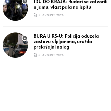
IDU DO KRAJA: Rudari se zatvorili
u jamu, vlast pala na ispitu
5. AVGUST 2026.
BURA U RS-U: Policija oduzela
zastavu s ljiljanima, uručila
prekršajni nalog
5. AVGUST 2026.