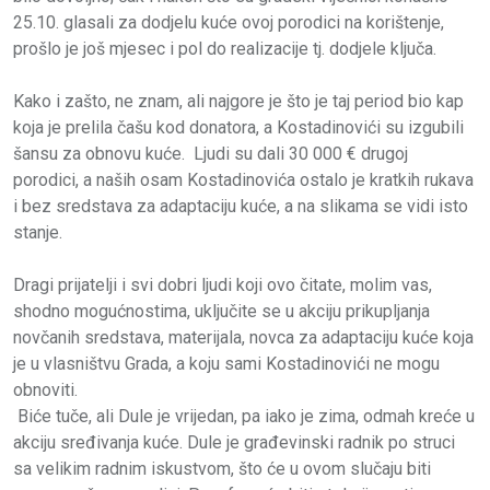
25.10. glasali za dodjelu kuće ovoj porodici na korištenje,
prošlo je još mjesec i pol do realizacije tj. dodjele ključa.
Kako i zašto, ne znam, ali najgore je što je taj period bio kap
koja je prelila čašu kod donatora, a Kostadinovići su izgubili
šansu za obnovu kuće. Ljudi su dali 30 000 € drugoj
porodici, a naših osam Kostadinovića ostalo je kratkih rukava
i bez sredstava za adaptaciju kuće, a na slikama se vidi isto
stanje.
Dragi prijatelji i svi dobri ljudi koji ovo čitate, molim vas,
shodno mogućnostima, uključite se u akciju prikupljanja
novčanih sredstava, materijala, novca za adaptaciju kuće koja
je u vlasništvu Grada, a koju sami Kostadinovići ne mogu
obnoviti.
Biće tuče, ali Dule je vrijedan, pa iako je zima, odmah kreće u
akciju sređivanja kuće. Dule je građevinski radnik po struci
sa velikim radnim iskustvom, što će u ovom slučaju biti