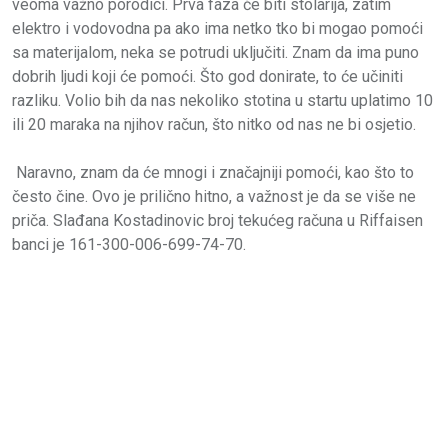
veoma važno porodici. Prva faza će biti stolarija, zatim
elektro i vodovodna pa ako ima netko tko bi mogao pomoći
sa materijalom, neka se potrudi uključiti. Znam da ima puno
dobrih ljudi koji će pomoći. Što god donirate, to će učiniti
razliku. Volio bih da nas nekoliko stotina u startu uplatimo 10
ili 20 maraka na njihov račun, što nitko od nas ne bi osjetio.
Naravno, znam da će mnogi i značajniji pomoći, kao što to
često čine. Ovo je prilično hitno, a važnost je da se više ne
priča. Slađana Kostadinovic broj tekućeg računa u Riffaisen
banci je 161-300-006-699-74-70.