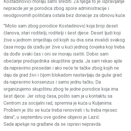
Kostadinovići moraju sami srediti. Za njega to je ispravljanje
nepracde jer je porodica zbog spore administracije i
neodgovornih političara ostala bez donacije za obnovu kuće.
"Molio sam zbog porodice Kostadinović koja broji deset
članova, stari roditelji, roditelji i šest djece. Deset ljudi koji
žive u jednom smještaju od kojih su dva sina invalidi svakog
časa mogu da izađu jer žive u kući jednog čovjeka koji treba
da dođe svaki čas i oni se moraju iseliti. Dobio sam
obećanje predsjednika skupštine grada. Ja sam rekao ajde
da napravimo presedan i ako neće te tačke zbog kojih ne
daju da grad živi i čijom blokadom nastavljaju da guše grad
da napravimo konsenzus i samo jednu tačku. Da
organizujemo skupštinu zbog te jedne porodice koja ima
šest djece. Jer istog časa, pošto sam ja u kontaktu sa
Centrom za socijalni rad, spremna je kuća u Kuljanima.
Problem je što se kuća treba renovirati i tu treba mjesec
dana”, u septembru ove godine objavio je Lazić.
Sada apeluje na građane da se ispravi nepravda.