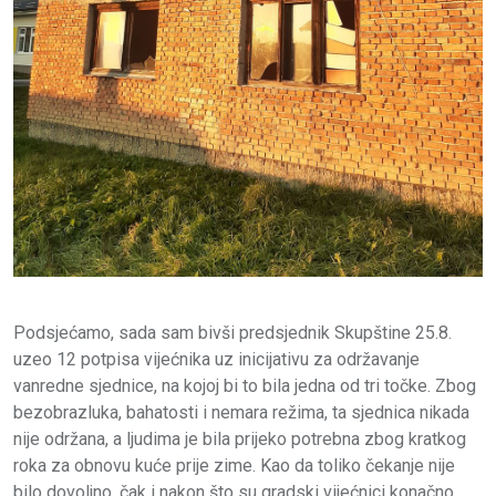
Podsjećamo, sada sam bivši predsjednik Skupštine 25.8.
uzeo 12 potpisa vijećnika uz inicijativu za održavanje
vanredne sjednice, na kojoj bi to bila jedna od tri točke. Zbog
bezobrazluka, bahatosti i nemara režima, ta sjednica nikada
nije održana, a ljudima je bila prijeko potrebna zbog kratkog
roka za obnovu kuće prije zime. Kao da toliko čekanje nije
bilo dovoljno, čak i nakon što su gradski vijećnici konačno