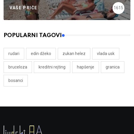
VAŠE PRIČE
1615
POPULARNI TAGOVI
rudari
edin džeko
zukan helez
vlada usk
bruceloza
kreditni rejting
hapšenje
granica
bosanci