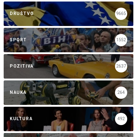
DRUŠTVO
9665
SPORT
1552
POZITIVA
2637
NAUKA
264
KULTURA
492