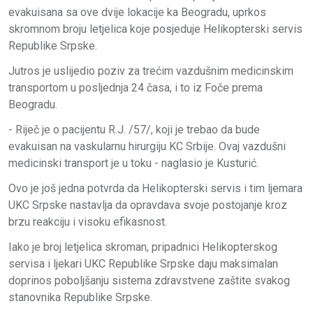
evakuisana sa ove dvije lokacije ka Beogradu, uprkos
skromnom broju letjelica koje posjeduje Helikopterski servis
Republike Srpske.
Јutros je uslijedio poziv za trećim vazdušnim medicinskim
transportom u posljednja 24 časa, i to iz Foče prema
Beogradu.
- Riječ je o pacijentu R.Ј. /57/, koji je trebao da bude
evakuisan na vaskularnu hirurgiju KC Srbije. Ovaj vazdušni
medicinski transport je u toku - naglasio je Kusturić.
Ovo je još jedna potvrda da Helikopterski servis i tim ljemara
UKC Srpske nastavlja da opravdava svoje postojanje kroz
brzu reakciju i visoku efikasnost.
Iako je broj letjelica skroman, pripadnici Helikopterskog
servisa i ljekari UKC Republike Srpske daju maksimalan
doprinos poboljšanju sistema zdravstvene zaštite svakog
stanovnika Republike Srpske.