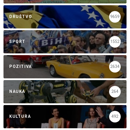
DRUŠTVO
9659
SPORT
1552
POZITIVA
2634
NAUKA
264
KULTURA
492