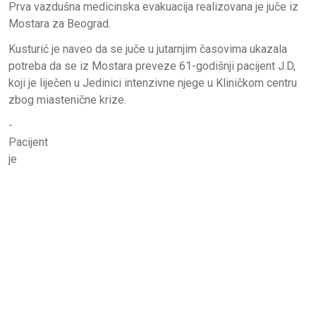
Prva vazdušna medicinska evakuacija realizovana je juče iz
Mostara za Beograd.
Kusturić je naveo da se juče u jutarnjim časovima ukazala
potreba da se iz Mostara preveze 61-godišnji pacijent Ј.D,
koji je liječen u Јedinici intenzivne njege u Kliničkom centru
zbog miastenične krize.
-
Pacijent
je