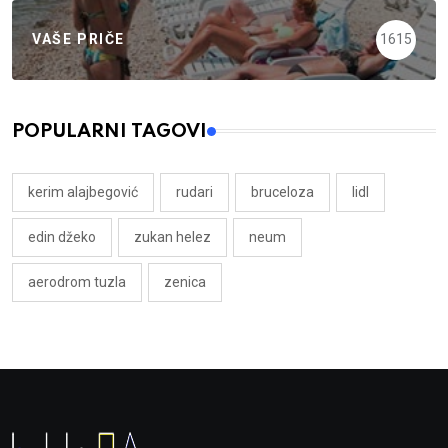
VAŠE PRIČE
1615
POPULARNI TAGOVI
kerim alajbegović
rudari
bruceloza
lidl
edin džeko
zukan helez
neum
aerodrom tuzla
zenica