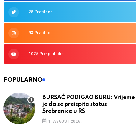
28 Pratilaca
93 Pratilaca
1025 Pretplatnika
POPULARNO
BURSAĆ PODIGAO BURU: Vrijeme
je da se preispita status
Srebrenice u RS
1. AVGUST 2026.