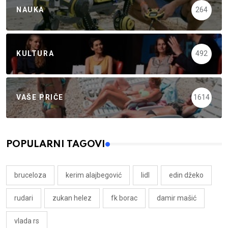
NAUKA
264
KULTURA
492
VAŠE PRIČE
1614
POPULARNI TAGOVI
bruceloza
kerim alajbegović
lidl
edin džeko
rudari
zukan helez
fk borac
damir mašić
vlada rs