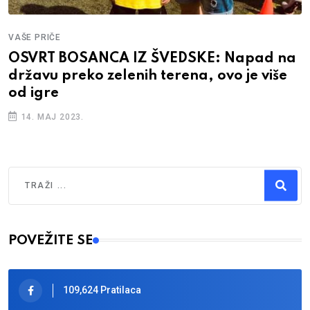
VAŠE PRIČE
OSVRT BOSANCA IZ ŠVEDSKE: Napad na
državu preko zelenih terena, ovo je više
od igre
14. MAJ 2023.
Traži
Type 2 or more characters for results.
POVEŽITE SE
109,624 Pratilaca