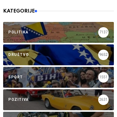
KATEGORIJE
POLITIKA
7137
DRUŠTVO
9652
SPORT
1551
POZITIVA
2631