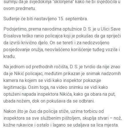
sumnju da je svjedokinja “sklonjena” kako ne bi svjedočila u
ovom predmetu.
Suđenje će biti nastavljeno 15. septembra.
Podsjetimo, prema navodima optužnice D. S. je u Ulici Save
Đisalova teško ranio policajca koji je pokušao da ga spriječi
da izvrši krivično djelo. On se tereti i za nedozvoljeno
posjedovanje oružja, neovlašćeno korišćenje tuđeg vozila i
krađu.
Na jednom od prethodnih ročišta, D. S. je tvrdio da nije znao
da je Nikić policajac, međutim prikazan je snimak nadzornih
kamera na kojem se vidi kako inspektor pokazuje
legitimaciju. Osim toga, na video snimku se vidi kako
optuženi napada inspektora Nikića, kako ga obara na put,
ubada nožem, dok on pokušava da se odbrani.
Nakon što je čuo da policija stiže, uzima torbicu od
inspektora sa sve službenim pištoljem, skuplja stvari – nož,
kožne rukavice i ostalo i lagano se udaljava sa lica mjesta.