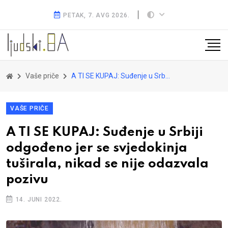
PETAK, 7. AVG 2026.
Vaše priče
A TI SE KUPAJ: Suđenje u Srbiji odgođeno jer se svjedokinja tuširala, nikad se nije odazvala pozivu
VAŠE PRIČE
A TI SE KUPAJ: Suđenje u Srbiji
odgođeno jer se svjedokinja
tuširala, nikad se nije odazvala
pozivu
14. JUNI 2022.