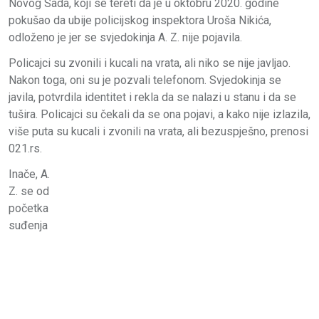
Novog Sada, koji se tereti da je u oktobru 2020. godine
pokušao da ubije policijskog inspektora Uroša Nikića,
odloženo je jer se svjedokinja A. Z. nije pojavila.
Policajci su zvonili i kucali na vrata, ali niko se nije javljao.
Nakon toga, oni su je pozvali telefonom. Svjedokinja se
javila, potvrdila identitet i rekla da se nalazi u stanu i da se
tušira. Policajci su čekali da se ona pojavi, a kako nije izlazila,
više puta su kucali i zvonili na vrata, ali bezuspješno, prenosi
021.rs.
Inače, A.
Z. se od
početka
suđenja