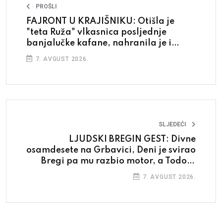
PROŠLI
FAJRONT U KRAJIŠNIKU: Otišla je
"teta Ruža" vlkasnica posljednje
banjalučke kafane, nahranila je i
napila mnoge generacije
7. AVGUST 2026.
SLJEDEĆI
LJUDSKI BREGIN GEST: Divne
osamdesete na Grbavici, Deni je svirao
Bregi pa mu razbio motor, a Todoru
samo lajsne bile važne
7. AVGUST 2026.