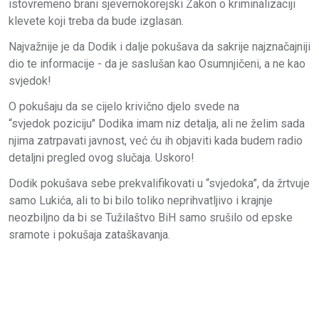
istovremeno brani sjevernokorejski Zakon o kriminalizaciji
klevete koji treba da bude izglasan.
Najvažnije je da Dodik i dalje pokušava da sakrije najznačajniji
dio te informacije - da je saslušan kao Osumnjičeni, a ne kao
svjedok!
O pokušaju da se cijelo krivično djelo svede na
“svjedok poziciju" Dodika imam niz detalja, ali ne želim sada
njima zatrpavati javnost, već ću ih objaviti kada budem radio
detaljni pregled ovog slučaja. Uskoro!
Dodik pokušava sebe prekvalifikovati u “svjedoka”, da žrtvuje
samo Lukića, ali to bi bilo toliko neprihvatljivo i krajnje
neozbiljno da bi se Tužilaštvo BiH samo srušilo od epske
sramote i pokušaja zataškavanja.