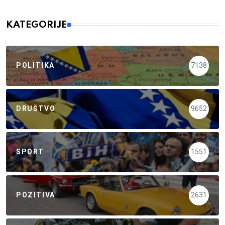
KATEGORIJE
POLITIKA
7138
DRUŠTVO
9652
SPORT
1551
POZITIVA
2631