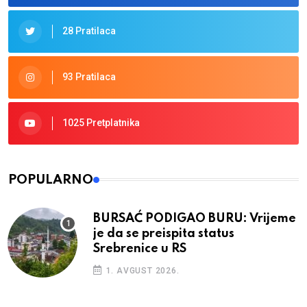
28 Pratilaca
93 Pratilaca
1025 Pretplatnika
POPULARNO
BURSAĆ PODIGAO BURU: Vrijeme
je da se preispita status
Srebrenice u RS
1. AVGUST 2026.