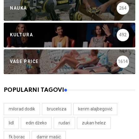
NAUKA
264
KULTURA
492
VAŠE PRIČE
1614
POPULARNI TAGOVI
milorad dodik
bruceloza
kerim alajbegović
lidl
edin džeko
rudari
zukan helez
fk borac
damir mašić