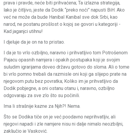
prava i pravde, neće biti prihvaćena; Ta izlazna strategija,
lako je čitljivo, jeste da Dodik “preko noći” napusti BiH. Ako
već ne može da bude Hanibal Kanibal sve dok Srbi, kao
narod, ne postanu prošlost o kojoj se govori u kategoriji -
Kad jaganjci utihnu!
I djeluje da je on na to pristao.
I da je to vrlo ozbiljno, naravno i prihvatljivo tom Potrošenom
Pajacu opasnih namjera i opakih postupaka koji je svojim
suludim igrarijama doveo državu gotovo do sloma. Ali o tome
bi vrlo pomno trebali da razmisle oni koji ga slijepo prate na
njegovom putu bez povratka; Koliko im je prihvatljivo da
Dodik pobjegne, a oni ostanu otanu i, naravno, ozbiljno
odgovaraju za sve zlo što su počinili.
Ima li strašnije kazne za Njih?! Nema.
Što se Dodika tiče on je već poodavno neprihvatljiv, ali
njegovi napadi i zle namjere nisu ni dalje nimalo neozbiljni,
zaključio je Vasković.