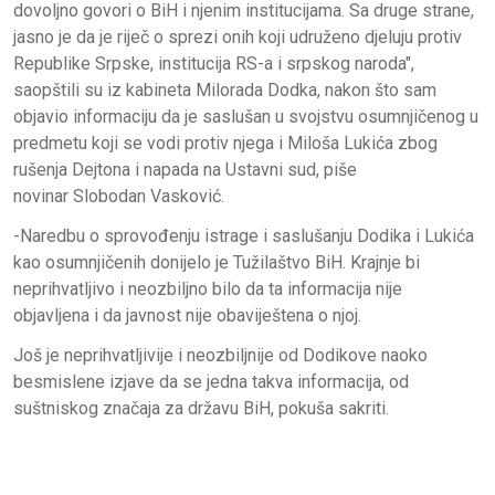
dovoljno govori o BiH i njenim institucijama. Sa druge strane,
jasno je da je riječ o sprezi onih koji udruženo djeluju protiv
Republike Srpske, institucija RS-a i srpskog naroda",
saopštili su iz kabineta Milorada Dodka, nakon što sam
objavio informaciju da je saslušan u svojstvu osumnjičenog u
predmetu koji se vodi protiv njega i Miloša Lukića zbog
rušenja Dejtona i napada na Ustavni sud, piše
novinar Slobodan Vasković.
-Naredbu o sprovođenju istrage i saslušanju Dodika i Lukića
kao osumnjičenih donijelo je Tužilaštvo BiH. Krajnje bi
neprihvatljivo i neozbiljno bilo da ta informacija nije
objavljena i da javnost nije obaviještena o njoj.
Još je neprihvatljivije i neozbiljnije od Dodikove naoko
besmislene izjave da se jedna takva informacija, od
suštniskog značaja za državu BiH, pokuša sakriti.