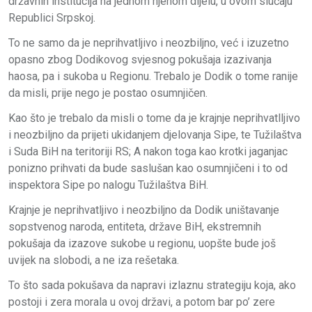
državnih institucija na jednom njenom dijelu, u ovom slučaju
Republici Srpskoj.
To ne samo da je neprihvatljivo i neozbiljno, već i izuzetno
opasno zbog Dodikovog svjesnog pokušaja izazivanja
haosa, pa i sukoba u Regionu. Trebalo je Dodik o tome ranije
da misli, prije nego je postao osumnjičen.
Kao što je trebalo da misli o tome da je krajnje neprihvatlljivo
i neozbiljno da prijeti ukidanjem djelovanja Sipe, te Tužilaštva
i Suda BiH na teritoriji RS; A nakon toga kao krotki jaganjac
ponizno prihvati da bude saslušan kao osumnjičeni i to od
inspektora Sipe po nalogu Tužilaštva BiH.
Krajnje je neprihvatljivo i neozbiljno da Dodik uništavanje
sopstvenog naroda, entiteta, države BiH, ekstremnih
pokušaja da izazove sukobe u regionu, uopšte bude još
uvijek na slobodi, a ne iza rešetaka.
To što sada pokušava da napravi izlaznu strategiju koja, ako
postoji i zera morala u ovoj državi, a potom bar po’ zere