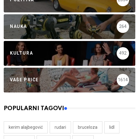
NAUKA
264
KULTURA
492
VAŠE PRIČE
1614
POPULARNI TAGOVI
kerim alajbegović
rudari
bruceloza
lidl