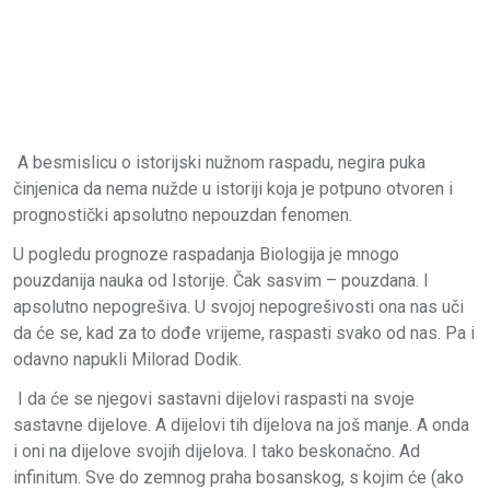
A besmislicu o istorijski nužnom raspadu, negira puka
činjenica da nema nužde u istoriji koja je potpuno otvoren i
prognostički apsolutno nepouzdan fenomen.
U pogledu prognoze raspadanja Biologija je mnogo
pouzdanija nauka od Istorije. Čak sasvim – pouzdana. I
apsolutno nepogrešiva. U svojoj nepogrešivosti ona nas uči
da će se, kad za to dođe vrijeme, raspasti svako od nas. Pa i
odavno napukli Milorad Dodik.
I da će se njegovi sastavni dijelovi raspasti na svoje
sastavne dijelove. A dijelovi tih dijelova na još manje. A onda
i oni na dijelove svojih dijelova. I tako beskonačno. Ad
infinitum. Sve do zemnog praha bosanskog, s kojim će (ako