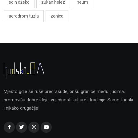
edin džeko
zukan helez
neum
aerodrom tuzla
zenica
Mjesto gdje se ruše predrasude, brišu granice među ljudima,
promovišu dobre ideje, vrijednosti kulture i tradicije. Samo ljudski
i nikako drugačije!