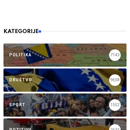
KATEGORIJE
POLITIKA
7143
DRUŠTVO
9658
SPORT
1552
POZITIVA
2634