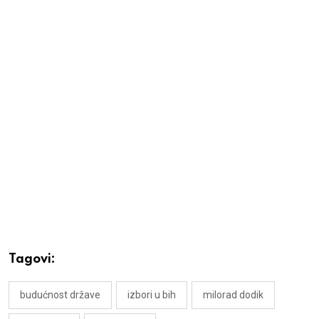
Tagovi:
budućnost države
izbori u bih
milorad dodik