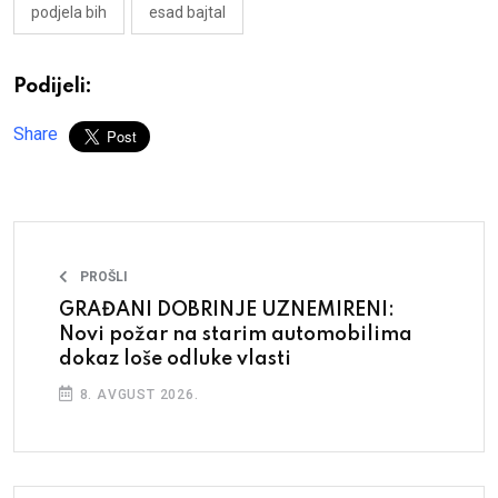
podjela bih
esad bajtal
Podijeli:
Share
PROŠLI
GRAĐANI DOBRINJE UZNEMIRENI:
Novi požar na starim automobilima
dokaz loše odluke vlasti
8. AVGUST 2026.