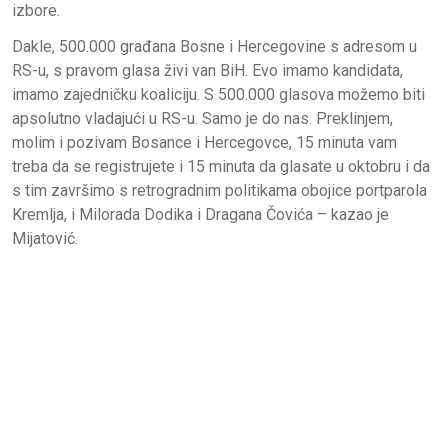
izbore.
Dakle, 500.000 građana Bosne i Hercegovine s adresom u
RS-u, s pravom glasa živi van BiH. Evo imamo kandidata,
imamo zajedničku koaliciju. S 500.000 glasova možemo biti
apsolutno vladajući u RS-u. Samo je do nas. Preklinjem,
molim i pozivam Bosance i Hercegovce, 15 minuta vam
treba da se registrujete i 15 minuta da glasate u oktobru i da
s tim završimo s retrogradnim politikama obojice portparola
Kremlja, i Milorada Dodika i Dragana Čovića – kazao je
Mijatović.