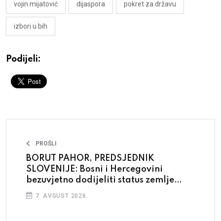
vojin mijatović
dijaspora
pokret za državu
izbori u bih
Podijeli:
PROŠLI
BORUT PAHOR, PREDSJEDNIK
SLOVENIJE: Bosni i Hercegovini
bezuvjetno dodijeliti status zemlje
kandidatkinje za članstvo u EU
7. AVGUST 2026.