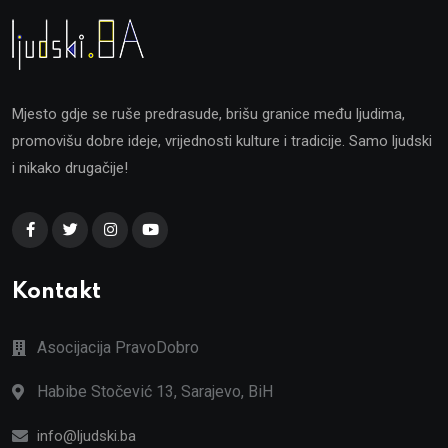
Mjesto gdje se ruše predrasude, brišu granice među ljudima,
promovišu dobre ideje, vrijednosti kulture i tradicije. Samo ljudski
i nikako drugačije!
Kontakt
Asocijacija PravoDobro
Habibe Stočević 13, Sarajevo, BiH
info@ljudski.ba