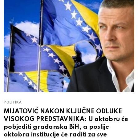
POLITIKA
MIJATOVIĆ NAKON KLJUČNE ODLUKE
VISOKOG PREDSTAVNIKA: U oktobru će
pobjediti građanska BiH, a poslije
oktobra institucije će raditi za sve