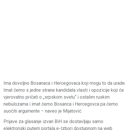
Ima dovoljno Bosanaca i Hercegovaca koji mogu to da urade.
Imat ćemo s jedne strane kandidata vlasti i opozicije koji će
vjerovatno pričati o „srpskom svetu“ i ostalim ruskim
nebulozama i imat ćemo Bosanca i Hercegovca pa ćemo
suočiti argumente – naveo je Mijatović.
Prijave za glasanje izvan BiH se dostavljaju samo
elektronski putem portala e-Izbori dostupnom na web