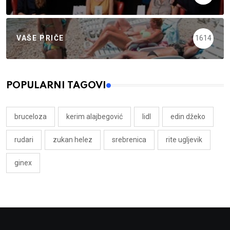
VAŠE PRIČE
1614
POPULARNI TAGOVI
bruceloza
kerim alajbegović
lidl
edin džeko
rudari
zukan helez
srebrenica
rite ugljevik
ginex