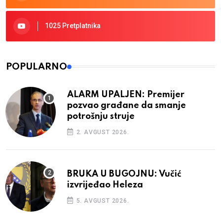
1025 Pretplatnika
POPULARNO
ALARM UPALJEN: Premijer
pozvao građane da smanje
potrošnju struje
2. AVGUST 2026.
BRUKA U BUGOJNU: Vučić
izvrijeđao Heleza
5. AVGUST 2026.