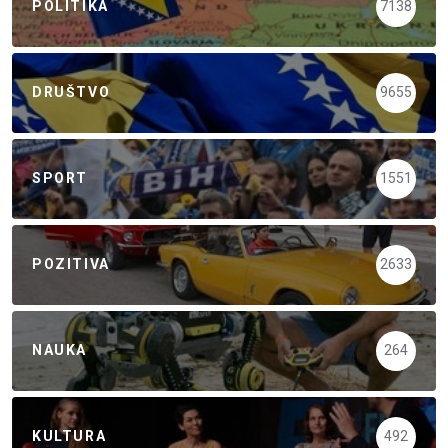
POLITIKA
7138
DRUŠTVO
9655
SPORT
1551
POZITIVA
2633
NAUKA
264
KULTURA
492