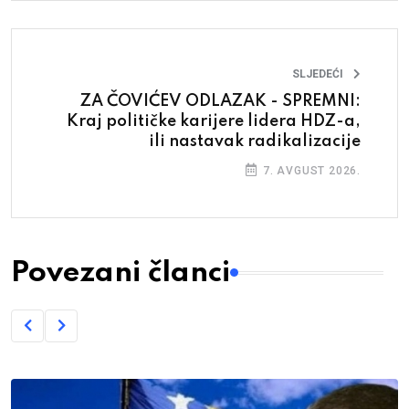
SLJEDEĆI
ZA ČOVIĆEV ODLAZAK - SPREMNI:
Kraj političke karijere lidera HDZ-a,
ili nastavak radikalizacije
7. AVGUST 2026.
Povezani članci