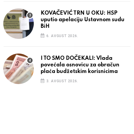
KOVAČEVIĆ TRN U OKU: HSP
uputio apelaciju Ustavnom sudu
BiH
6. AVGUST 2026.
I TO SMO DOČEKALI: Vlada
povećala osnovicu za obračun
plaća budžetskim korisnicima
3. AVGUST 2026.