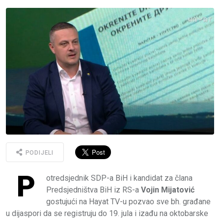
PODIJELI
P
otredsjednik SDP-a BiH i kandidat za člana
Predsjedništva BiH iz RS-a
Vojin Mijatović
gostujući na Hayat TV-u pozvao sve bh. građane
u dijaspori da se registruju do 19. jula i izađu na oktobarske