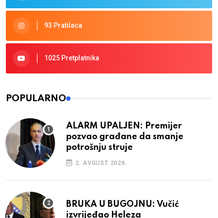
93 Pratilaca
1025 Pretplatnika
POPULARNO
ALARM UPALJEN: Premijer
pozvao građane da smanje
potrošnju struje
2. AVGUST 2026.
BRUKA U BUGOJNU: Vučić
izvrijeđao Heleza