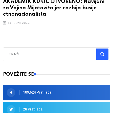
AKADEMIK KUKIĆ OTVORENO: Navijam
za Vojina Mijatovića jer razbija busije
etnonacionalista
14. JUNI 2022.
Traži
Type 2 or more characters for results.
POVEŽITE SE
109,624 Pratilaca
28 Pratilaca