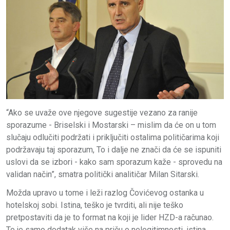
“Ako se uvaže ove njegove sugestije vezano za ranije
sporazume - Briselski i Mostarski – mislim da će on u tom
slučaju odlučiti podržati i priključiti ostalima političarima koji
podržavaju taj sporazum, To i dalje ne znači da će se ispuniti
uslovi da se izbori - kako sam sporazum kaže - sprovedu na
validan način”, smatra politički analitičar Milan Sitarski.
Možda upravo u tome i leži razlog Čovićevog ostanka u
hotelskoj sobi. Istina, teško je tvrditi, ali nije teško
pretpostaviti da je to format na koji je lider HZD-a računao.
To je samo dodatak više na priču o nelegitimnosti, istina,