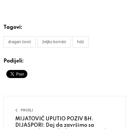
Tagovi:
dragan čović
željko komšić
hdz
Podijeli:
PROŠLI
MIJATOVIĆ UPUTIO POZIV BH.
DIJASPORI: Daj da završimo sa