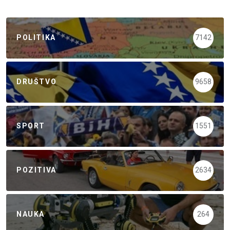
POLITIKA
7142
DRUŠTVO
9658
SPORT
1551
POZITIVA
2634
NAUKA
264