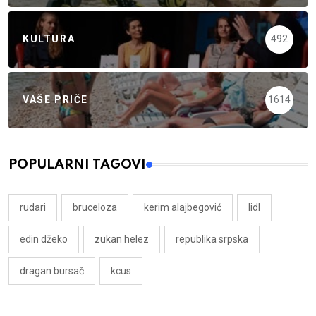
KULTURA
492
VAŠE PRIČE
1614
POPULARNI TAGOVI
rudari
bruceloza
kerim alajbegović
lidl
edin džeko
zukan helez
republika srpska
dragan bursač
kcus