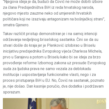
“Njegova ideja je da, budući da Čović ne može dobiti izbore
za člana Predsjedništva BiH iz reda hrvatskog naroda,
njegovo mjesto zauzme neko od umjerenih hrvatskih
političara koji ne izazivaju antagonizam na bošnjačkoj strani”,
smatra Gjenero.
Takav različit pristup demonstriran je i na samoj intenciji
održavanja nedjeljnog briselskog sastanka. Čini se da su
stvari došle do kraja jer je Plenković izlobirao u Briselu
inicijativu predsjednika Evropskog vijeća Charlesa Michela,
prvo u Sarajevu a potom u Briselu kako bi se ideja za brzo
provođenje reforme Izbornog zakona uz presude Evropskog
suda za ljudska prava ne samo vezala za deblokadu
institucija i uspostavljanja funkcionalne vlasti, nego i za
proces pristupanja BiH u EU. No, Čović na sastanak, poznato
je, nije došao. Dan kasnije poručio, dva dodatka i podržavam
sporazum.