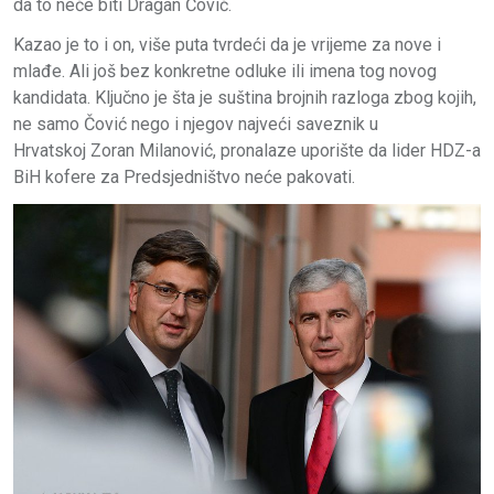
da to neće biti Dragan Čović.
Kazao je to i on, više puta tvrdeći da je vrijeme za nove i
mlađe. Ali još bez konkretne odluke ili imena tog novog
kandidata. Ključno je šta je suština brojnih razloga zbog kojih,
ne samo Čović nego i njegov najveći saveznik u
Hrvatskoj Zoran Milanović, pronalaze uporište da lider HDZ-a
BiH kofere za Predsjedništvo neće pakovati.