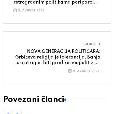
retrogradnim politikama portparola
Kremlja Dodika i Čovića
8. AVGUST 2026.
SLJEDEĆI
NOVA GENERACIJA POLITIČARA:
Grbićeva religija je tolerancija, Banja
Luka će opet biti grad kosmopolitizma
i olimpijskih šampiona
8. AVGUST 2026.
Povezani članci