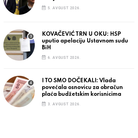
5. AVGUST 2026.
KOVAČEVIĆ TRN U OKU: HSP
uputio apelaciju Ustavnom sudu
BiH
6. AVGUST 2026.
I TO SMO DOČEKALI: Vlada
povećala osnovicu za obračun
plaća budžetskim korisnicima
3. AVGUST 2026.