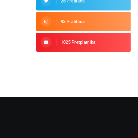
28 Pratilaca
93 Pratilaca
1025 Pretplatnika