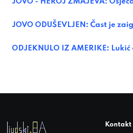
JOVO - HEROJ ZMAJEVA: Osjećaj
JOVO ODUŠEVLJEN: Čast je zaigr
ODJEKNULO IZ AMERIKE: Lukić o
Kontakt