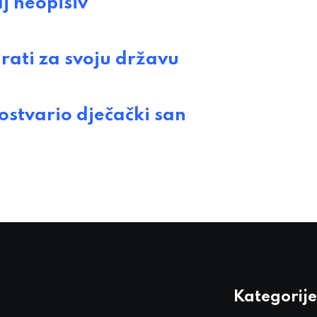
 neopisiv
ati za svoju državu
stvario dječački san
Kategorije