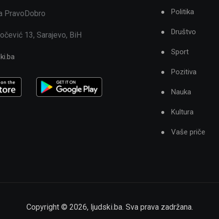
Politika
ja PravoDobro
Društvo
očević 13, Sarajevo, BiH
Sport
ki.ba
Pozitiva
Nauka
Kultura
Vaše priče
Copyright ©
2026
,
ljudski.ba
. Sva prava zadržana.