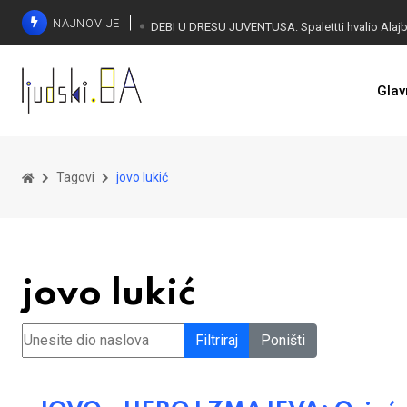
NAJNOVIJE
KONAKOVIĆ PALI ALARM: Otvoreno pismo UN-u
Glav
Tagovi
jovo lukić
jovo lukić
Unesite dio naslova
Filtriraj
Poništi