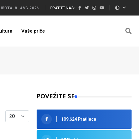
PRATITE NAS:
UBOTA, 8. AVG 2026.
ultura
Vaše priče
POVEŽITE SE
Display #
109,624 Pratilaca