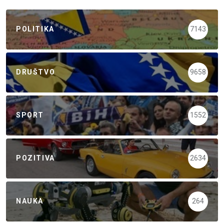
POLITIKA
7143
DRUŠTVO
9658
SPORT
1552
POZITIVA
2634
NAUKA
264