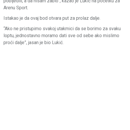
pobijedili, a da nisam zabio”, kazao je Lukić na početku za
Arenu Sport.
Istakao je da ovaj bod otvara put za prolaz dalje.
“Ako ne pristupimo svakoj utakmici da se borimo za svaku
loptu, jednostavno moramo dati sve od sebe ako mislimo
proći dalje”, jasan je bio Lukić.