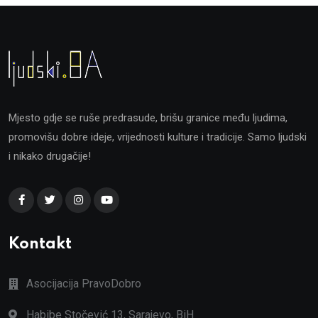
Mjesto gdje se ruše predrasude, brišu granice među ljudima,
promovišu dobre ideje, vrijednosti kulture i tradicije. Samo ljudski
i nikako drugačije!
Kontakt
Asocijacija PravoDobro
Habibe Stočević 13, Sarajevo, BiH