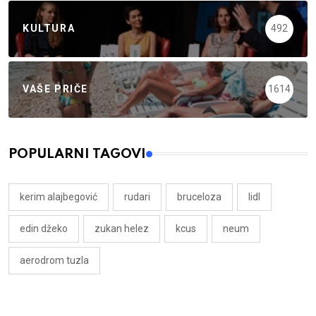
KULTURA
492
VAŠE PRIČE
1614
POPULARNI TAGOVI
kerim alajbegović
rudari
bruceloza
lidl
edin džeko
zukan helez
kcus
neum
aerodrom tuzla