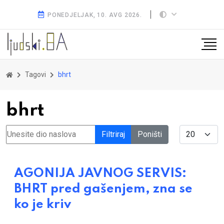
PONEDJELJAK, 10. AVG 2026.
Tagovi
bhrt
bhrt
Unesite dio naslova
Display #
Filtriraj
Poništi
AGONIJA JAVNOG SERVIS:
BHRT pred gašenjem, zna se
ko je kriv