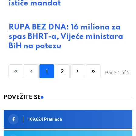
ističe mandat
RUPA BEZ DNA: 16 miliona za
spas BHRT-a, Vijeće ministara
BiH na potezu
1
2
Page 1 of 2
POVEŽITE SE
109,624 Pratilaca