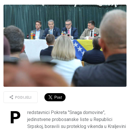
PODIJELI
P
redstavnici Pokreta "Snaga domovine",
jedinstvene probosanske liste u Republici
Srpskoj, boravili su proteklog vikenda u Kraljevini