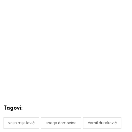
Tagovi:
vojin mijatović
snaga domovine
ćamil duraković