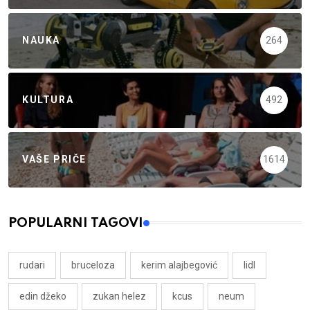
NAUKA
264
KULTURA
492
VAŠE PRIČE
1614
POPULARNI TAGOVI
rudari
bruceloza
kerim alajbegović
lidl
edin džeko
zukan helez
kcus
neum