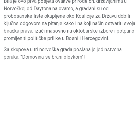
Bila je ovo prva posjeta ovakve prirode bh. državljanima u
Norveškoj od Daytona na ovamo, a građani su od
probosanske liste okupljene oko Koalicije za Državu dobili
ključne odgovore na pitanje kako i na koji način ostvariti svoja
biračka prava, izaći masovno na oktobarske izbore i potpuno
promijeniti političke prilike u Bosni i Hercegovini.
Sa skupova u tri norveška grada poslana je jedinstvena
poruka: "Domovina se brani olovkom"!