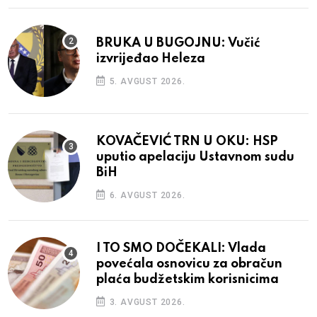
BRUKA U BUGOJNU: Vučić
izvrijeđao Heleza
5. AVGUST 2026.
KOVAČEVIĆ TRN U OKU: HSP
uputio apelaciju Ustavnom sudu
BiH
6. AVGUST 2026.
I TO SMO DOČEKALI: Vlada
povećala osnovicu za obračun
plaća budžetskim korisnicima
3. AVGUST 2026.