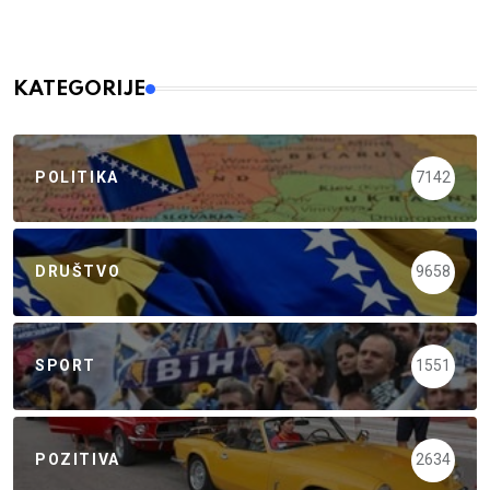
KATEGORIJE
POLITIKA
7142
DRUŠTVO
9658
SPORT
1551
POZITIVA
2634