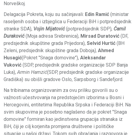
Norveškoj.
Delagacija Pokreta, koju su sačinjavali:
Edin Ramić
(ministar
raseljenih osoba i izbjeglica u Federaciji BiH i potpredsjednik
stranke SDA),
Vojin Mijatović
(potpredsjednik SDP)
,
Ćamil
Duraković
(Moja adresa Srebrenica),
Mirsad Duratović
(DF,
predsjednik skupštine grada Prijedora),
Selvid Hurtić
(BH
Zeleni, predsjednik skupštine grada Doboja
),
Ahmed
Husagić
(Pokret "Snaga domovine"),
Aleksandar
Vuković
(SDP, predsjednik gradske organizacije SDP Banja
Luka),
Armin Hamzić
(SDP, predsjednik gradske organizacije
Gradiška) su obišli gradove Oslo, Sarpsborg i Sandefjord.
Na tribinama organizovanim za ovu priliku govorili su o
važnosti učestvovanja na predstojećim izborima u Bosni i
Hercegovini, entitetima Republika Srpska i Federaciji BiH. Na
svim skupovima je posebno naglašeno da je pokret "Snaga
domovine" formiran kao jedinstvena grupacija stranaka iz
BiH, čiji je cilj korjenita promjena društvene i političke
situacije u našoj državi. Tokom svih obraćanja i razgovora je