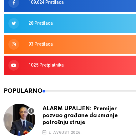
109,624 Pratilaca
28 Pratilaca
93 Pratilaca
1025 Pretplatnika
POPULARNO
ALARM UPALJEN: Premijer
pozvao građane da smanje
potrošnju struje
2. AVGUST 2026.