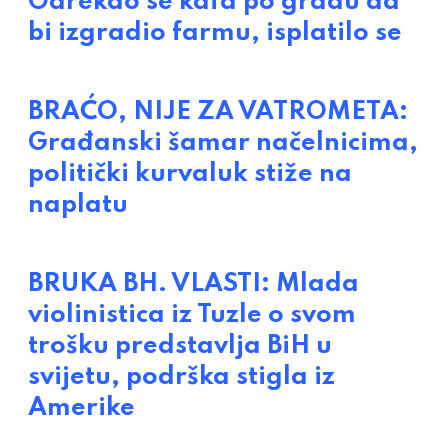
Odrekao se kafa po gradu da
bi izgradio farmu, isplatilo se
BRAĆO, NIJE ZA VATROMETA:
Građanski šamar načelnicima,
politički kurvaluk stiže na
naplatu
BRUKA BH. VLASTI: Mlada
violinistica iz Tuzle o svom
trošku predstavlja BiH u
svijetu, podrška stigla iz
Amerike