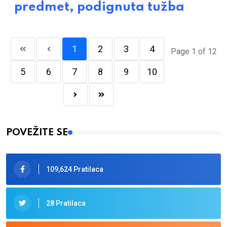
predmet, podignuta tužba
1
2
3
4
Page 1 of 12
5
6
7
8
9
10
POVEŽITE SE
109,624 Pratilaca
28 Pratilaca