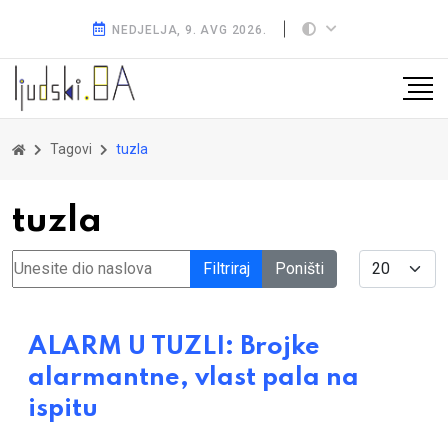
NEDJELJA, 9. AVG 2026.
Tagovi
tuzla
tuzla
Unesite dio naslova
Display #
Filtriraj
Poništi
ALARM U TUZLI: Brojke
alarmantne, vlast pala na
ispitu