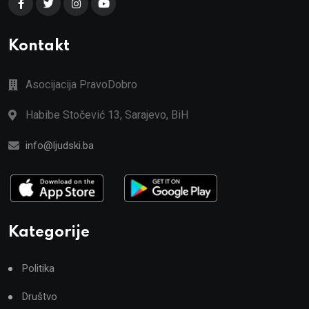
Kontakt
Asocijacija PravoDobro
Habibe Stočević 13, Sarajevo, BiH
info@ljudski.ba
Kategorije
Politika
Društvo