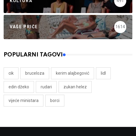
KULTURA
491
VAŠE PRIČE
1614
POPULARNI TAGOVI
cik
bruceloza
kerim alajbegović
lidl
edin džeko
rudari
zukan helez
vijeće ministara
borci