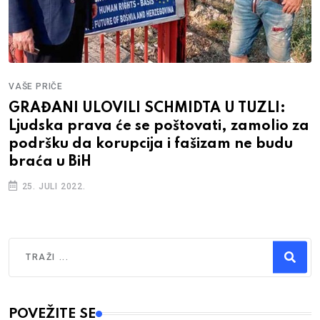
VAŠE PRIČE
GRAĐANI ULOVILI SCHMIDTA U TUZLI:
Ljudska prava će se poštovati, zamolio za
podršku da korupcija i fašizam ne budu
braća u BiH
25. JULI 2022.
Traži
Type 2 or more characters for results.
POVEŽITE SE