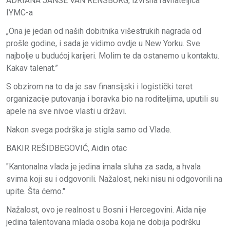
ADRIANA JANSE VAN RENSBURG, izvršna ravnateljica
IYMC-a
„Ona je jedan od naših dobitnika višestrukih nagrada od
prošle godine, i sada je vidimo ovdje u New Yorku. Sve
najbolje u budućoj karijeri. Molim te da ostanemo u kontaktu.
Kakav talenat.”
S obzirom na to da je sav finansijski i logistički teret
organizacije putovanja i boravka bio na roditeljima, uputili su
apele na sve nivoe vlasti u državi.
Nakon svega podrška je stigla samo od Vlade.
BAKIR REŠIDBEGOVIĆ, Aidin otac
"Kantonalna vlada je jedina imala sluha za sada, a hvala
svima koji su i odgovorili. Nažalost, neki nisu ni odgovorili na
upite. Šta ćemo."
Nažalost, ovo je realnost u Bosni i Hercegovini. Aida nije
jedina talentovana mlada osoba koja ne dobija podršku