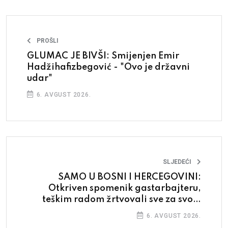
PROŠLI
GLUMAC JE BIVŠI: Smijenjen Emir
Hadžihafizbegović - "Ovo je državni
udar"
6. AVGUST 2026.
SLJEDEĆI
SAMO U BOSNI I HERCEGOVINI:
Otkriven spomenik gastarbajteru,
teškim radom žrtvovali sve za svoju
obitelj
6. AVGUST 2026.