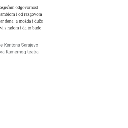
li osjećam odgovornost
nsamblom i od razgovora
par dana, a možda i duže
avi s radom i da to bude
je Kantona Sarajevo
tora Kamernog teatra