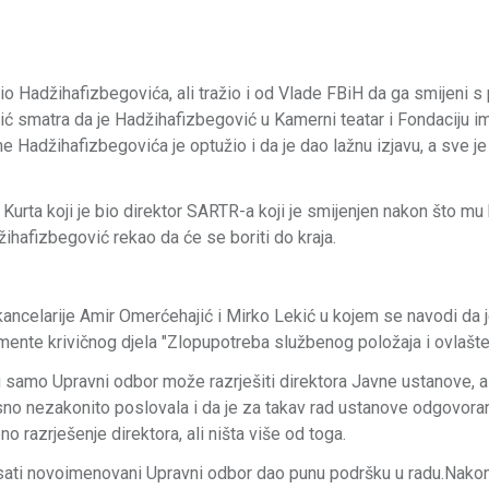
io Hadžihafizbegovića, ali tražio i od Vlade FBiH da ga smijeni s 
ć smatra da je Hadžihafizbegović u Kamerni teatar i Fondaciju 
ome Hadžihafizbegovića je optužio i da je dao lažnu izjavu, a sve je 
urta koji je bio direktor SARTR-a koji je smijenjen nakon što mu 
žihafizbegović rekao da će se boriti do kraja.
ancelarije Amir Omerćehajić i Mirko Lekić u kojem se navodi da 
nte krivičnog djela "Zlopupotreba službenog položaja i ovlašten
samo Upravni odbor može razrješiti direktora Javne ustanove, al
osno nezakonito poslovala i da je za takav rad ustanove odgovoran
 razrješenje direktora, ali ništa više od toga.
sati novoimenovani Upravni odbor dao punu podršku u radu.Nakon