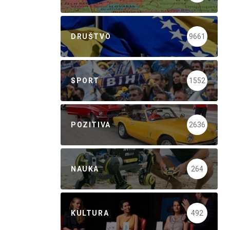
DRUŠTVO
9661
SPORT
1552
POZITIVA
2636
NAUKA
264
KULTURA
492