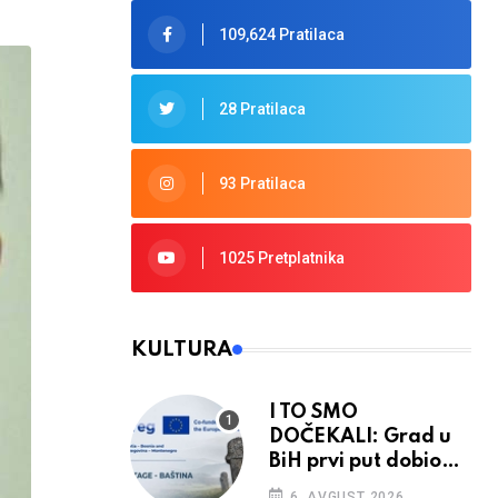
109,624 Pratilaca
28 Pratilaca
93 Pratilaca
1025 Pretplatnika
KULTURA
I TO SMO
DOČEKALI: Grad u
BiH prvi put dobio
sredstva EU
6. AVGUST 2026.