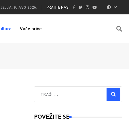
PRATITE NAS:
JELJA, 9. AVG 2026.
ultura
Vaše priče
Traži
Type 2 or more characters for results.
POVEŽITE SE