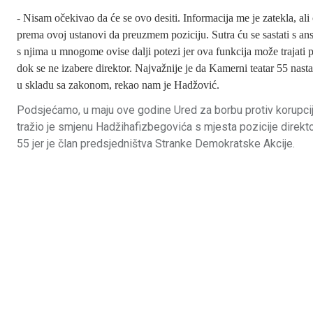
- Nisam očekivao da će se ovo desiti. Informacija me je zatekla, a
prema ovoj ustanovi da preuzmem poziciju. Sutra ću se sastati s a
s njima u mnogome ovise dalji potezi jer ova funkcija može trajati 
dok se ne izabere direktor. Najvažnije je da Kamerni teatar 55 nast
u skladu sa zakonom, rekao nam je Hadžović.
Podsjećamo, u maju ove godine Ured za borbu protiv korupci
tražio je smjenu Hadžihafizbegovića s mjesta pozicije direk
55 jer je član predsjedništva Stranke Demokratske Akcije.