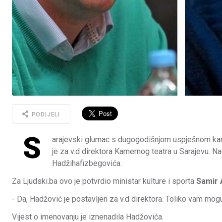
PODIJELI
S
arajevski glumac s dugogodišnjom uspješnom kar
je za v.d direktora Kamernog teatra u Sarajevu. N
Hadžihafizbegovića.
Za Ljudski.ba ovo je potvrdio ministar kulture i sporta
Samir 
- Da, Hadžović je postavljen za v.d direktora. Toliko vam mogu
Vijest o imenovanju je iznenadila Hadžovića.