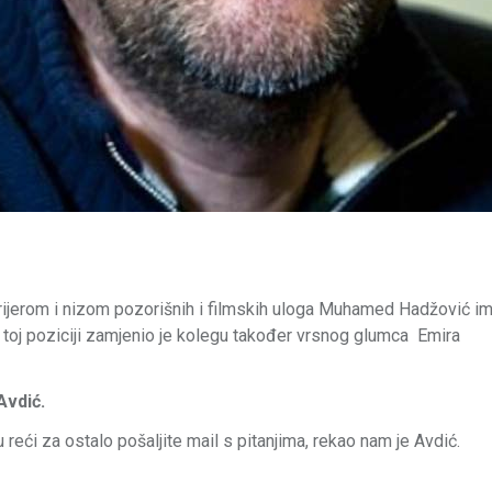
ijerom i nizom pozorišnih i filmskih uloga Muhamed Hadžović i
a toj poziciji zamjenio je kolegu također vrsnog glumca Emira
Avdić.
 reći za ostalo pošaljite mail s pitanjima, rekao nam je Avdić.