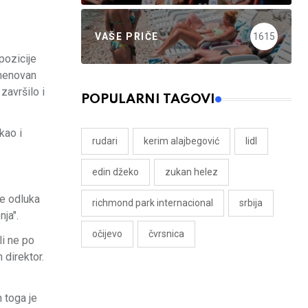
VAŠE PRIČE
1615
pozicije
imenovan
završilo i
POPULARNI TAGOVI
kao i
rudari
kerim alajbegović
lidl
edin džeko
zukan helez
je odluka
richmond park internacional
srbija
ja".
očijevo
čvrsnica
i ne po
 direktor.
 toga je