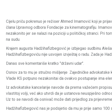
Cijelu priču pokrenuo je režiser Ahmed Imamović koji je prijav
člana Upravnog odbora Fondacije za kinematografiju. Imamovi
nezakonito jer se nalazi na poziciji u političkoj stranci. Pri t
na sudu.
Krajem augusta Hadžihafizbegović je izbjegao sudbinu Aleša K
Hadžihafizbegoviću nije usvojen izvještaj o radu. Zada je Had
Danas sve komentariše kratko "državni udar".
Osnov za to mu je stručno mišljenje Zajedničke advokatske k
Vlade KS potpuno nezakonitai da ovakvo postupanje ima eleme
Iz advokatske kancelarije navode da prema važećem propisu 
vlastitoj volji, već ako utvrdi da je ustanova neuspješno odn
Uz to se navodi da osnivač može dati prijedlog za prijevremeno
Hadžihafizbegović nas je podsjetio da mu je prije samo 100 