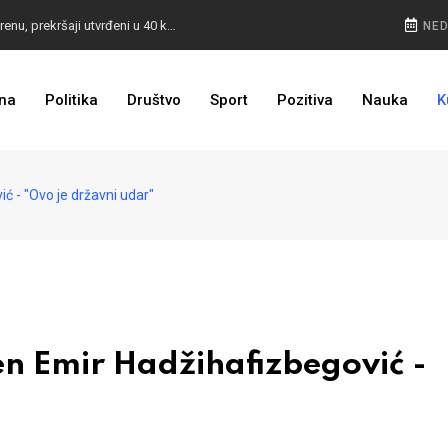
POKVARENO MESO PALI ALARM: Inspektori na terenu, prekršaji utvrđeni u 40 kontrola
NED
CESTA KOJA ŽIVOT ZNAČI: BiH dobija nova 44 kilometra autoceste, radovi kreću uskoro
na
Politika
Društvo
Sport
Pozitiva
Nauka
K
ULAGANJE SE ISPLATI: Oživjela pruga u BiH, turista sve više
 - "Ovo je državni udar"
n Emir Hadžihafizbegović -