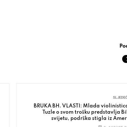
Pod
SLJEDEĆ
BRUKA BH. VLASTI: Mlada violinistica
Tuzle o svom trošku predstavlja Bi
svijetu, podrška stigla iz Amer