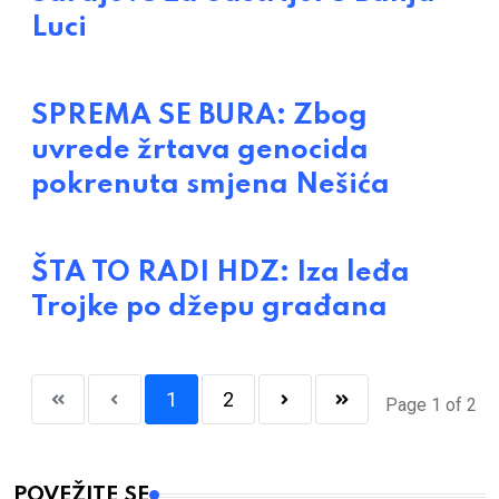
Luci
SPREMA SE BURA: Zbog
uvrede žrtava genocida
pokrenuta smjena Nešića
ŠTA TO RADI HDZ: Iza leđa
Trojke po džepu građana
1
2
Page 1 of 2
POVEŽITE SE