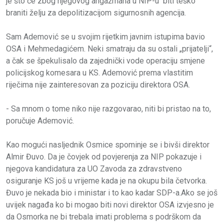
je što će zbog njegovog angažmana u NIP-u biti teško
braniti želju za depolitizacijom sigurnosnih agencija.
Sam Ademović se u svojim rijetkim javnim istupima bavio
OSA i Mehmedagićem. Neki smatraju da su ostali „prijatelji“,
a čak se špekulisalo da zajednički vode operaciju smjene
policijskog komesara u KS. Ademović prema vlastitim
riječima nije zainteresovan za poziciju direktora OSA.
- Sa mnom o tome niko nije razgovarao, niti bi pristao na to,
poručuje Ademović.
Kao mogući nasljednik Osmice spominje se i bivši direktor
Almir Đuvo. Da je čovjek od povjerenja za NIP pokazuje i
njegova kandidatura za UO Zavoda za zdravstveno
osiguranje KS još u vrijeme kada je na okupu bila četvorka.
Đuvo je nekada bio i ministar i to kao kadar SDP-a.Ako se još
uvijek nagađa ko bi mogao biti novi direktor OSA izvjesno je
da Osmorka ne bi trebala imati problema s podrškom da