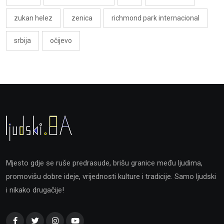
zukan helez
zenica
richmond park internacional
srbija
očijevo
Mjesto gdje se ruše predrasude, brišu granice među ljudima,
promovišu dobre ideje, vrijednosti kulture i tradicije. Samo ljudski
i nikako drugačije!