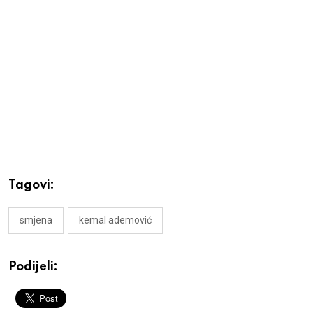
Tagovi:
smjena
kemal ademović
Podijeli: