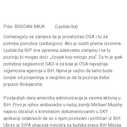
Piše: BOGDAN BAUK (Ljudski.ba)
Osmanagiću se zamjera da je privatizirao OSA i to za
potrebe porodice Izetbegović. Ako je suditi prema izvorima
Ljudski.ba NIP ima spremnu adekvatnu zamjenu i na tu
poziciju bi mogao doći „čovjek koji mnogo zna“. Za to je ipak
potrebna saglasnost SAD-a za koje je OSA najvažnija
sigurnosna agencija u BiH. Njima je važno da tamo bude
čovjek od povjerenja, a neupitno je da ta pozicija treba
pripasti Bošnjacima.
Posljednjih dana američka administracija je veoma aktivna u
BiH. Prvo je njihov ambasador u našoj zemlji Michael Murphy
najavio obračun s kriminalom dokumentovanim u SKY
aplikaciji istaknuvši da su s njom povezani i političari iz BiH.
Ubrzo je SIPA uhapsila ministra za ljudska prava BiH Miloša