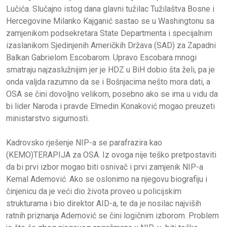
Lučića. Slučajno istog dana glavni tužilac Tužilaštva Bosne i
Hercegovine Milanko Kajganić sastao se u Washingtonu sa
zamjenikom podsekretara State Departmenta i specijalnim
izaslanikom Sjedinjenih Američkih Država (SAD) za Zapadni
Balkan Gabrielom Escobarom. Upravo Escobara mnogi
smatraju najzaslužnijim jer je HDZ u BiH dobio šta želi, pa je
onda valjda razumno da se i Bošnjacima nešto mora dati, a
OSA se čini dovoljno velikom, posebno ako se ima u vidu da
bi lider Naroda i pravde Elmedin Konaković mogao preuzeti
ministarstvo sigurnosti.
Kadrovsko rješenje NIP-a se parafrazira kao
(KEMO)TERAPIJA za OSA. Iz ovoga nije teško pretpostaviti
da bi prvi izbor mogao biti osnivač i prvi zamjenik NIP-a
Kemal Ademović. Ako se oslonimo na njegovu biografiju i
činjenicu da je veći dio života proveo u policijskim
strukturama i bio direktor AID-a, te da je nosilac najviših
ratnih priznanja Ademović se čini logičnim izborom. Problem