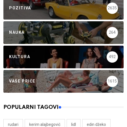
POZITIVA
2635
NAUKA
264
KULTURA
492
VAŠE PRIČE
1615
POPULARNI TAGOVI
rudari
kerim alajbegović
lidl
edin džeko