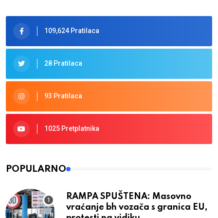
109,624 Pratilaca
28 Pratilaca
93 Pratilaca
1025 Pretplatnika
POPULARNO
RAMPA SPUŠTENA: Masovno
vraćanje bh vozača s granica EU,
protesti na vidiku