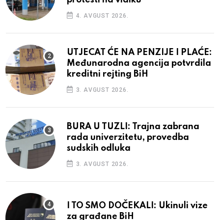
4. AVGUST 2026.
UTJECAT ĆE NA PENZIJE I PLAĆE:
Međunarodna agencija potvrdila
kreditni rejting BiH
3. AVGUST 2026.
BURA U TUZLI: Trajna zabrana
rada univerzitetu, provedba
sudskih odluka
3. AVGUST 2026.
I TO SMO DOČEKALI: Ukinuli vize
za građane BiH