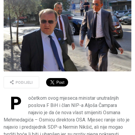
PODIJELI
P
očetkom ovog mjeseca ministar unutrašnjih
poslova F BiH i član NIP-a Aljoša Čampara
najavio je da će nova vlast smijeniti Osmana
Mehmedagića – Osmicu direktora OSA. Mjesec ranije isto je
najavio i predsjednik SDP-a Nermin Nikšić, ali nije mogao
tvrditi hoće li biti i uhapšen jer su protiv njega pokrenuti