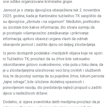
sve odlike organizovane kriminalne grupe.
Javnost je o stanju djevojčica obavještena tek 2. novembra
2025. godine, kada je Kantonalno tužilaštvo TK saopštilo da
su djevojčice „zbrinute i na sigurnom“. Međutim, prethodno
su izostale bilo kakve informacije, što stvara sumnju da
je postojalo višemjesečno zataškavanje i prikrivanje
informacija, uprkos obavezi organa vlasti da odmah
obavijeste javnost i zaštite djecu od daljeg zlostavljanja.
Iz javno dostupnih podataka i medijskih objava koje ne spori
ni Tužilaštvo TK, proizlazi da su žrtve bile seksualno
iskorištavane gotovo svakodnevno, više puta u toku dana, da
je u zlostavljanjima učestvovao veći broj civilnih i službenih
lica, te da postoji sumnja da su pojedine žrtve, tokom perioda
„tajne istrage“, bile izložene dodatnoj opasnosti i
ponovljenom nasilju, što predstavlja najteži propust u zaštiti
djece u nadležnosti države.
Dodatno, iz izjava zvaničnika datih medijima proizlazi da je