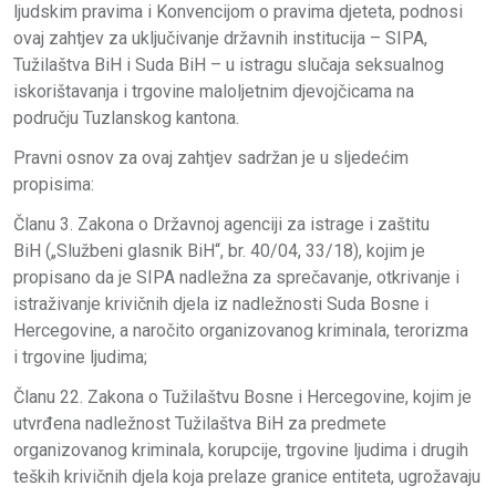
ljudskim pravima i Konvencijom o pravima djeteta, podnosi
ovaj zahtjev za uključivanje državnih institucija – SIPA,
Tužilaštva BiH i Suda BiH – u istragu slučaja seksualnog
iskorištavanja i trgovine maloljetnim djevojčicama na
području Tuzlanskog kantona.
Pravni osnov za ovaj zahtjev sadržan je u sljedećim
propisima:
Članu 3. Zakona o Državnoj agenciji za istrage i zaštitu
BiH („Službeni glasnik BiH“, br. 40/04, 33/18), kojim je
propisano da je SIPA nadležna za sprečavanje, otkrivanje i
istraživanje krivičnih djela iz nadležnosti Suda Bosne i
Hercegovine, a naročito organizovanog kriminala, terorizma
i trgovine ljudima;
Članu 22. Zakona o Tužilaštvu Bosne i Hercegovine, kojim je
utvrđena nadležnost Tužilaštva BiH za predmete
organizovanog kriminala, korupcije, trgovine ljudima i drugih
teških krivičnih djela koja prelaze granice entiteta, ugrožavaju