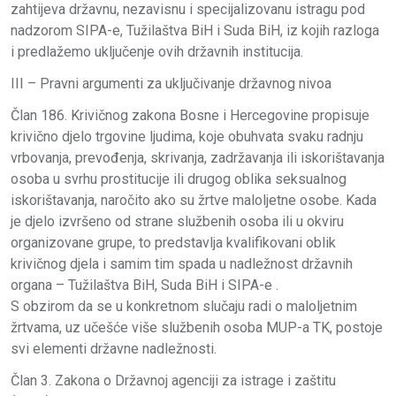
zahtijeva državnu, nezavisnu i specijalizovanu istragu pod
nadzorom SIPA-e, Tužilaštva BiH i Suda BiH, iz kojih razloga
i predlažemo uključenje ovih državnih institucija.
III – Pravni argumenti za uključivanje državnog nivoa
Član 186. Krivičnog zakona Bosne i Hercegovine propisuje
krivično djelo trgovine ljudima, koje obuhvata svaku radnju
vrbovanja, prevođenja, skrivanja, zadržavanja ili iskorištavanja
osoba u svrhu prostitucije ili drugog oblika seksualnog
iskorištavanja, naročito ako su žrtve maloljetne osobe. Kada
je djelo izvršeno od strane službenih osoba ili u okviru
organizovane grupe, to predstavlja kvalifikovani oblik
krivičnog djela i samim tim spada u nadležnost državnih
organa – Tužilaštva BiH, Suda BiH i SIPA-e .
S obzirom da se u konkretnom slučaju radi o maloljetnim
žrtvama, uz učešće više službenih osoba MUP-a TK, postoje
svi elementi državne nadležnosti.
Član 3. Zakona o Državnoj agenciji za istrage i zaštitu