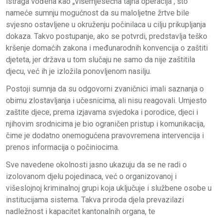
istraga vođena kao „višemjesečna tajna operacija“, što
nameće sumnju mogućnost da su maloljetne žrtve bile
svjesno ostavljene u okruženju počinilaca u cilju prikupljanja
dokaza. Takvo postupanje, ako se potvrdi, predstavlja teško
kršenje domaćih zakona i međunarodnih konvencija o zaštiti
djeteta, jer država u tom slučaju ne samo da nije zaštitila
djecu, već ih je izložila ponovljenom nasilju.
Postoji sumnja da su odgovorni zvaničnici imali saznanja o
obimu zlostavljanja i učesnicima, ali nisu reagovali. Umjesto
zaštite djece, prema izjavama svjedoka i porodice, djeci i
njihovim srodnicima je bio ograničen pristup i komunikacija,
čime je dodatno onemogućena pravovremena intervencija i
prenos informacija o počiniocima.
Sve navedene okolnosti jasno ukazuju da se ne radi o
izolovanom djelu pojedinaca, već o organizovanoj i
višeslojnoj kriminalnoj grupi koja uključuje i službene osobe u
institucijama sistema. Takva priroda djela prevazilazi
nadležnost i kapacitet kantonalnih organa, te