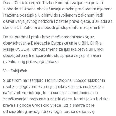
Da se Gradsko vijeće Tuzla i Komisija za ljudska prava i
slobode službeno obavještavaju o svim preduzetim mjerama
i fazama postupka, u obimu dozvoljenom zakonom, radi
ostvarivanja javnog nadzora i zaštite prava djece, u skladu sa
članom 51. Zakona o slobodi pristupa informacijama BiH.
Da se predmet prati i kroz međunarodni nadzor, uz
obavještavanje Delegacije Evropske unije u BiH, OHR-a,
Misije OSCE-a i Ombudsmena za ljudska prava BiH, radi
obezbjeđenja transparentnosti, sprječavanja pritisaka i
eventualnog prikrivanja dokaza.
V – Zaključak
S obzirom na razmjere i težinu zločina, učešće službenih
osoba u njegovom izvršenju i prikrivanju, dužinu trajanja i
način vođenja istrage, kao i sumnju na institucionalno
zataškavanje i propuste u zaštiti djece, Komisija za ljudska
prava i slobode Gradskog vijeća Tuzla smatra da je
od izuzetnog javnog i državnog interesa da se ovaj