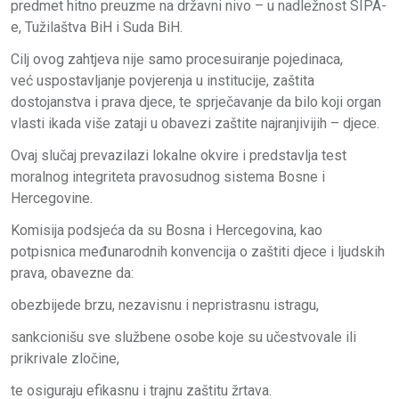
predmet hitno preuzme na državni nivo – u nadležnost SIPA-
e, Tužilaštva BiH i Suda BiH.
Cilj ovog zahtjeva nije samo procesuiranje pojedinaca,
već uspostavljanje povjerenja u institucije, zaštita
dostojanstva i prava djece, te sprječavanje da bilo koji organ
vlasti ikada više zataji u obavezi zaštite najranjivijih – djece.
Ovaj slučaj prevazilazi lokalne okvire i predstavlja test
moralnog integriteta pravosudnog sistema Bosne i
Hercegovine.
Komisija podsjeća da su Bosna i Hercegovina, kao
potpisnica međunarodnih konvencija o zaštiti djece i ljudskih
prava, obavezne da:
obezbijede brzu, nezavisnu i nepristrasnu istragu,
sankcionišu sve službene osobe koje su učestvovale ili
prikrivale zločine,
te osiguraju efikasnu i trajnu zaštitu žrtava.