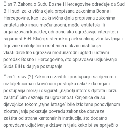
Član 7. Zakona o Sudu Bosne i Hercegovine određuje da Sud
BiH sudi za krivična djela propisana zakonima Bosne i
Hercegovine, kao i za krivična djela propisana zakonima
entiteta ako imaju međunarodni, među-entitetski ili
organizovani karakter, odnosno ako ugrožavaju integritet i
sigurnost BiH. Slučaj sistemskog seksualnog zlostavljanja i
trgovine maloljetnim osobama u okviru institucija
vlasti direktno ugrožava međunarodni ugled i ustavni
poredak Bosne i Hercegovine, što opravdava uključivanje
Suda BiH u daljnje postupanje.
Član 2. stav (2) Zakona o zaštiti i postupanju sa djecom i
maloljetnicima u krivičnom postupku nalaže da organi
postupanja moraju osigurati „najbolji interes djeteta i brzu
zaštitu“ čim saznaju za ugroženost. Činjenica da su
djevojčice tokom „tajne istrage“ bile izložene ponovljenom
zlostavljanju pokazuje povredu zakonske obaveze
zaštite od strane kantonalnih institucija, što dodatno
opravdava uključivanje državnih tijela kako bi se spriječilo