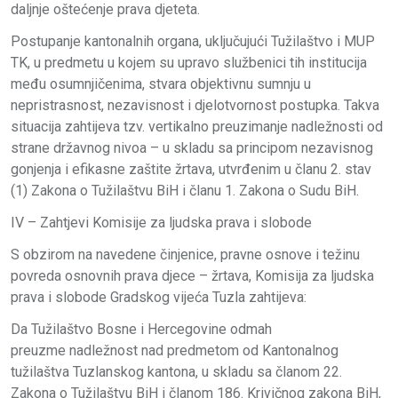
daljnje oštećenje prava djeteta.
Postupanje kantonalnih organa, uključujući Tužilaštvo i MUP
TK, u predmetu u kojem su upravo službenici tih institucija
među osumnjičenima, stvara objektivnu sumnju u
nepristrasnost, nezavisnost i djelotvornost postupka. Takva
situacija zahtijeva tzv. vertikalno preuzimanje nadležnosti od
strane državnog nivoa – u skladu sa principom nezavisnog
gonjenja i efikasne zaštite žrtava, utvrđenim u članu 2. stav
(1) Zakona o Tužilaštvu BiH i članu 1. Zakona o Sudu BiH.
IV – Zahtjevi Komisije za ljudska prava i slobode
S obzirom na navedene činjenice, pravne osnove i težinu
povreda osnovnih prava djece – žrtava, Komisija za ljudska
prava i slobode Gradskog vijeća Tuzla zahtijeva:
Da Tužilaštvo Bosne i Hercegovine odmah
preuzme nadležnost nad predmetom od Kantonalnog
tužilaštva Tuzlanskog kantona, u skladu sa članom 22.
Zakona o Tužilaštvu BiH i članom 186. Krivičnog zakona BiH,