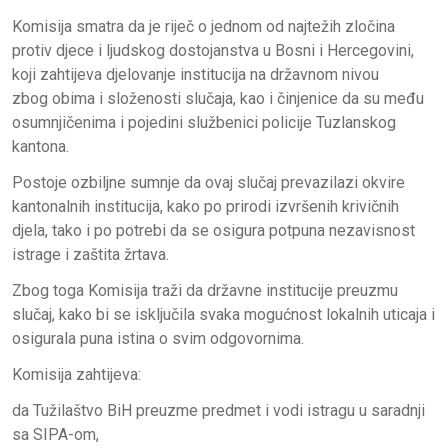
Komisija smatra da je riječ o jednom od najtežih zločina
protiv djece i ljudskog dostojanstva u Bosni i Hercegovini,
koji zahtijeva djelovanje institucija na državnom nivou
zbog obima i složenosti slučaja, kao i činjenice da su među
osumnjičenima i pojedini službenici policije Tuzlanskog
kantona.
Postoje ozbiljne sumnje da ovaj slučaj prevazilazi okvire
kantonalnih institucija, kako po prirodi izvršenih krivičnih
djela, tako i po potrebi da se osigura potpuna nezavisnost
istrage i zaštita žrtava.
Zbog toga Komisija traži da državne institucije preuzmu
slučaj, kako bi se isključila svaka mogućnost lokalnih uticaja i
osigurala puna istina o svim odgovornima.
Komisija zahtijeva:
da Tužilaštvo BiH preuzme predmet i vodi istragu u saradnji
sa SIPA-om,