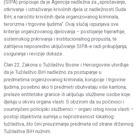
(SIPA) propisuje da je Agencija nadležna za „sprečavanje,
otkrivanje i istraživanje krivičnih djela iz nadležnosti Suda
BiH, a naročito krivičnih djela organizovanog kriminala,
terorizma i trgovine ljudima“. Ovaj slučaj ispunjava sve
kriterije organizovanog djelovanja – postojanje hijerarhije,
sistemskog prikrivanja i institucionalnog propusta, te
zahtijeva neposredno uključivanje SIPA-e radi prikupljanja,
osiguranja i revizije dokaza .
Član 22. Zakona o Tužilaštvu Bosne i Hercegovine utvrđuje
da je Tužilaštvo BiH nadležno za postupanje u
predmetima organizovanog kriminala, korupcije i trgovine
ljudima, posebno ako ti predmeti obuhvataju više kantona,
prelaze entitetske granice ili uključuju službene osobe koje
djeluju u okviru organa vlasti. S obzirom da su počinioci i
osumnjičeni policijski službenici – organi istog nivoa vlasti –
postoji objektivna sumnja u nepristrasnost lokalnog
tužilaštva, što čini preuzimanje predmeta od strane državnog
Tužilaštva BiH nužnim.