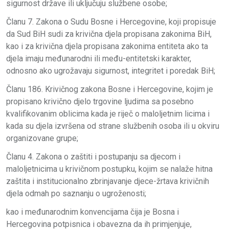
sigurnost države ili uključuju službene osobe;
Članu 7. Zakona o Sudu Bosne i Hercegovine, koji propisuje
da Sud BiH sudi za krivična djela propisana zakonima BiH,
kao i za krivična djela propisana zakonima entiteta ako ta
djela imaju međunarodni ili među-entitetski karakter,
odnosno ako ugrožavaju sigurnost, integritet i poredak BiH;
Članu 186. Krivičnog zakona Bosne i Hercegovine, kojim je
propisano krivično djelo trgovine ljudima sa posebno
kvalifikovanim oblicima kada je riječ o maloljetnim licima i
kada su djela izvršena od strane službenih osoba ili u okviru
organizovane grupe;
Članu 4. Zakona o zaštiti i postupanju sa djecom i
maloljetnicima u krivičnom postupku, kojim se nalaže hitna
zaštita i institucionalno zbrinjavanje djece-žrtava krivičnih
djela odmah po saznanju o ugroženosti;
kao i međunarodnim konvencijama čija je Bosna i
Hercegovina potpisnica i obavezna da ih primjenjuje,