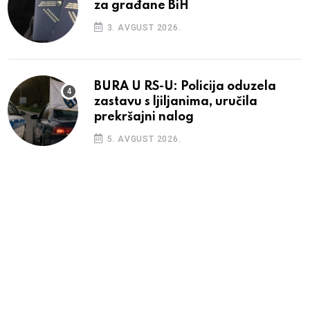
za građane BiH
3. AVGUST 2026.
BURA U RS-U: Policija oduzela
zastavu s ljiljanima, uručila
prekršajni nalog
5. AVGUST 2026.