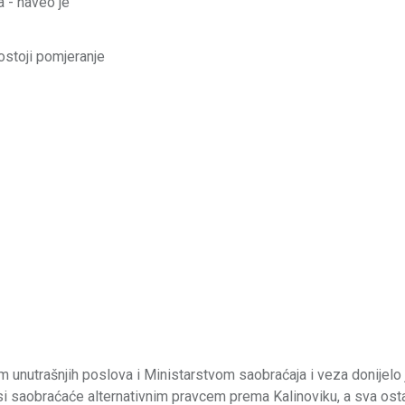
 - naveo je
ostoji pomjeranje
unutrašnjih poslova i Ministarstvom saobraćaja i veza donijelo 
busi saobraćaće alternativnim pravcem prema Kalinoviku, a sva ost