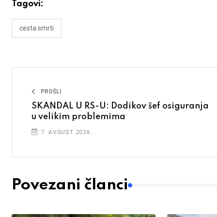
Tagovi:
cesta smrti
PROŠLI
SKANDAL U RS-U: Dodikov šef osiguranja
u velikim problemima
7. AVGUST 2026.
Povezani članci