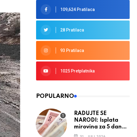
109,624 Pratilaca
28 Pratilaca
93 Pratilaca
1025 Pretplatnika
POPULARNO
RADUJTE SE
NARODI: Isplata
mirovina za 5 dana,
retroaktivna
31. JULI 2026.