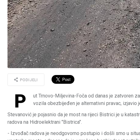
PODIJELI
P
ut Trnovo-Miljevina-Foča od danas je zatvoren za
vozila obezbijeđen je alternativni pravac, izjavi
Stevanović je pojasnio da je most na rijeci Bistrici je u kata
radova na Hidroelektrani "Bistrica".
- Izvođač radova je neodgovorno postupio i došli smo u situa