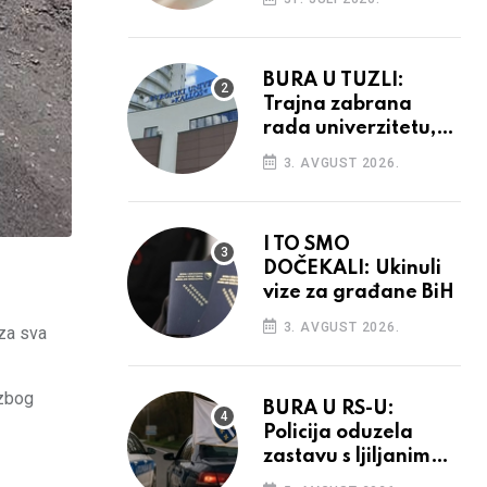
povećanja
BURA U TUZLI:
Trajna zabrana
rada univerzitetu,
provedba sudskih
3. AVGUST 2026.
odluka
I TO SMO
DOČEKALI: Ukinuli
vize za građane BiH
3. AVGUST 2026.
 za sva
 zbog
BURA U RS-U:
Policija oduzela
zastavu s ljiljanima,
uručila prekršajni