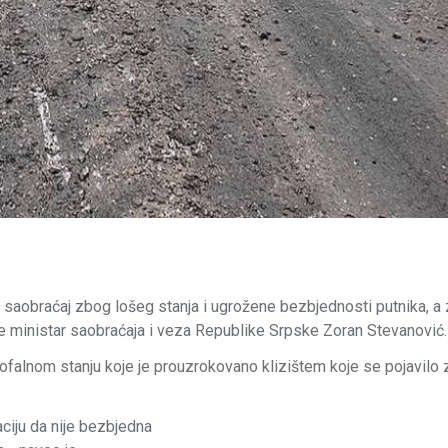
 saobraćaj zbog lošeg stanja i ugrožene bezbjednosti putnika, a
o je ministar saobraćaja i veza Republike Srpske Zoran Stevanović.
strofalnom stanju koje je prouzrokovano klizištem koje se pojavilo
ciju da nije bezbjedna