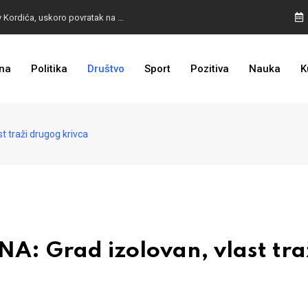
BURA U MOSTARU: Otpušteni radnici odbili poziv Kordića, uskoro povratak na posao
na
Politika
Društvo
Sport
Pozitiva
Nauka
K
I TO SMO DOČEKALI: Grad u BiH prvi put dobio sredstva EU
 traži drugog krivca
: Grad izolovan, vlast tra