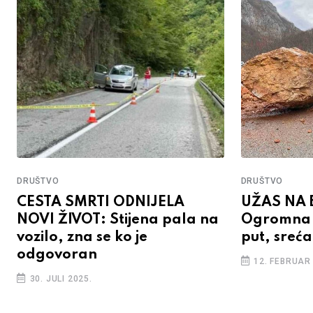
DRUŠTVO
DRUŠTVO
CESTA SMRTI ODNIJELA
UŽAS NA B
NOVI ŽIVOT: Stijena pala na
Ogromna s
vozilo, zna se ko je
put, sreća
odgovoran
12. FEBRUAR 
30. JULI 2025.