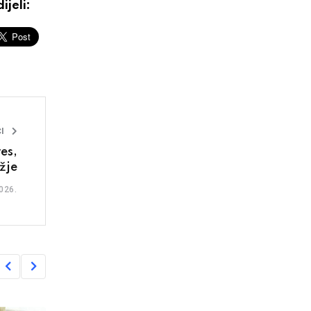
ijeli:
I
es,
žje
026.