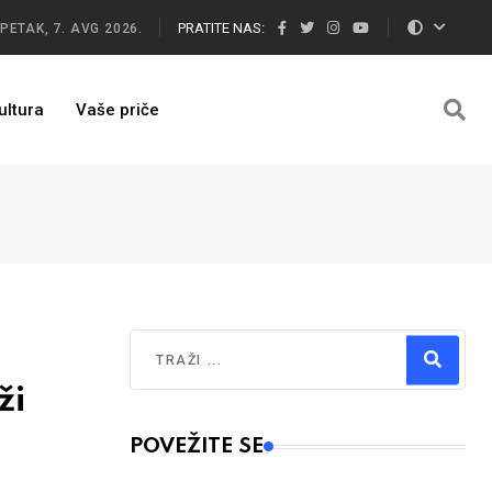
PRATITE NAS:
PETAK, 7. AVG 2026.
ultura
Vaše priče
Traži
ži
Type 2 or more characters for results.
POVEŽITE SE