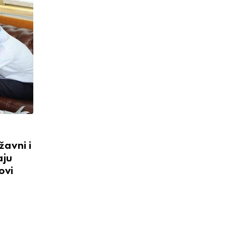
avni i
aju
ovi