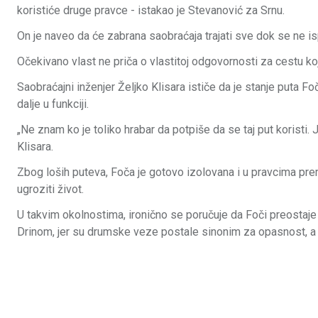
koristiće druge pravce - istakao je Stevanović za Srnu.
On je naveo da će zabrana saobraćaja trajati sve dok se ne 
Očekivano vlast ne priča o vlastitoj odgovornosti za cestu koj
Saobraćajni inženjer Željko Klisara ističe da je stanje puta Fo
dalje u funkciji.
„Ne znam ko je toliko hrabar da potpiše da se taj put koristi. 
Klisara.
Zbog loših puteva, Foča je gotovo izolovana i u pravcima prem
ugroziti život.
U takvim okolnostima, ironično se poručuje da Foči preostaje 
Drinom, jer su drumske veze postale sinonim za opasnost, a n