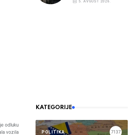
5. AVGUST 2026.
nalog
KATEGORIJE
je odluku
ala vozila
POLITIKA
7137