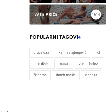
VAŠE PRIČE
1614
POPULARNI TAGOVI
bruceloza
kerim alajbegović
lidl
edin džeko
rudari
zukan helez
fk borac
damir mašić
vlada rs