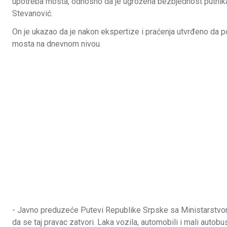
upotreba mosta, odnosno da je ugrožena bezbjednost putnika
Stevanović.
On je ukazao da je nakon ekspertize i praćenja utvrđeno da p
mosta na dnevnom nivou.
- Јavno preduzeće Putevi Republike Srpske sa Ministarstvom 
da se taj pravac zatvori. Laka vozila, automobili i mali auto