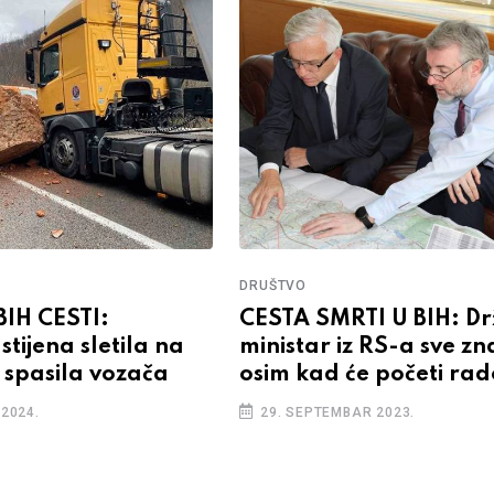
DRUŠTVO
IH CESTI:
CESTA SMRTI U BIH: Drž
tijena sletila na
ministar iz RS-a sve zn
 spasila vozača
osim kad će početi rad
2024.
29. SEPTEMBAR 2023.