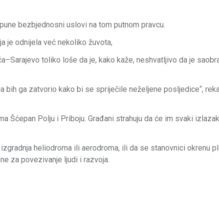
ispune bezbjednosni uslovi na tom putnom pravcu.
a je odnijela već nekoliko žuvota,
ča–Sarajevo toliko loše da je, kako kaže, neshvatljivo da je saobra
Ja bih ga zatvorio kako bi se spriječile neželjene posljedice“, rek
a Šćepan Polju i Priboju. Građani strahuju da će im svaki izlazak
izgradnja heliodroma ili aerodroma, ili da se stanovnici okrenu p
e za povezivanje ljudi i razvoja.