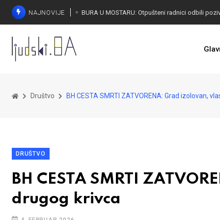
NAJNOVIJE
SORECA ZADOVOLJAN: Važan korak BiH ka EU
Glav
Društvo
BH CESTA SMRTI ZATVORENA: Grad izolovan, vlast
DRUŠTVO
BH CESTA SMRTI ZATVORENA
drugog krivca