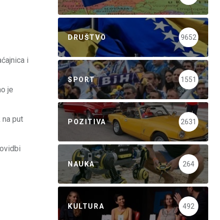
DRUŠTVO
9652
ćajnica i
SPORT
1551
ao je
 na put
POZITIVA
2631
lovidbi
NAUKA
264
KULTURA
492