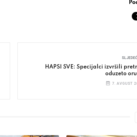
Pod
SLJEDEĆ
HAPSI SVE: Specijalci izvršili pretr
oduzeto oru
7. AVGUST 2