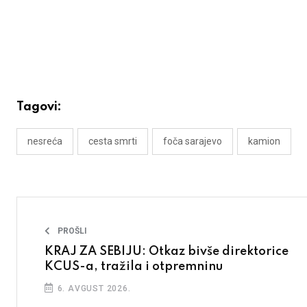
Tagovi:
nesreća
cesta smrti
foča sarajevo
kamion
PROŠLI
KRAJ ZA SEBIJU: Otkaz bivše direktorice
KCUS-a, tražila i otpremninu
6. AVGUST 2026.