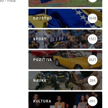
evo - Foća
DRUŠTVO
9648
SPORT
1551
POZITIVA
2631
NAUKA
264
KULTURA
491