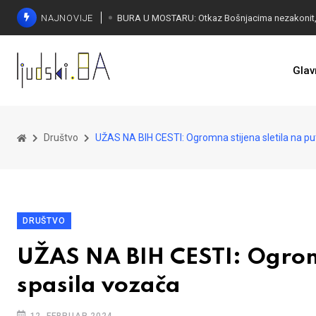
NAJNOVIJE
ČUDESNA MOSTARKA: Lana Pudar predvodi BiH
Glav
Društvo
UŽAS NA BIH CESTI: Ogromna stijena sletila na pu
DRUŠTVO
UŽAS NA BIH CESTI: Ogromna
spasila vozača