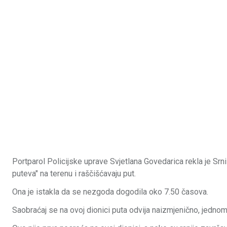
Portparol Policijske uprave Svjetlana Govedarica rekla je Srni 
puteva" na terenu i raščišćavaju put.
Ona je istakla da se nezgoda dogodila oko 7.50 časova.
Saobraćaj se na ovoj dionici puta odvija naizmjenično, jedno