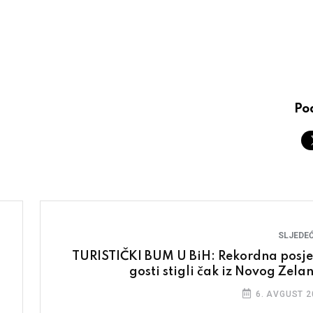
Pod
SLJEDEĆ
TURISTIČKI BUM U BiH: Rekordna posje
gosti stigli čak iz Novog Zela
6. AVGUST 2