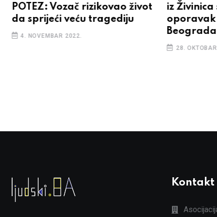
POTEZ: Vozač rizikovao život
iz Živinic
da sprijeći veću tragediju
oporavak 
Beograda
4. NOVEMBAR 2022.
28. OKTOBAR
Kontakt
Asocijaci