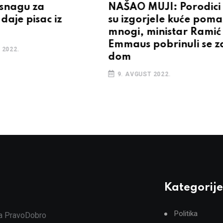
a snagu za
NAŠAO MUJI: Porodici 
daje pisac iz
su izgorjele kuće pom
mnogi, ministar Ramić 
Emmaus pobrinuli se z
 2022.
dom
9. AVGUST 2022.
Kategorije
Politika
ja PravoDobro