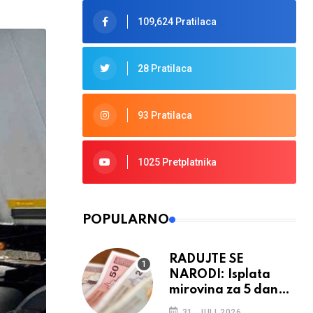
109,624 Pratilaca
28 Pratilaca
93 Pratilaca
1025 Pretplatnika
POPULARNO
RADUJTE SE
NARODI: Isplata
mirovina za 5 dana,
retroaktivna
31. JULI 2026.