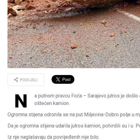
PODIJELI
N
a putnom pravcu Foča – Sarajevo jutros je došlo 
oštećen kamion.
Ogromna stijena odronila se na put Miljevina-Dobro polje u mje
Da je ogromna stijena udarila jutros kamion, potvrdili su i u Po
Iz nje naglašavaju da povrijeđenih nije bilo.