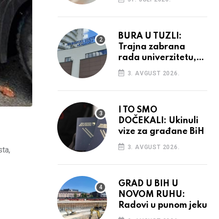
povećanja
BURA U TUZLI:
Trajna zabrana
rada univerzitetu,
provedba sudskih
3. AVGUST 2026.
odluka
I TO SMO
DOČEKALI: Ukinuli
vize za građane BiH
3. AVGUST 2026.
sta,
GRAD U BIH U
NOVOM RUHU:
Radovi u punom jeku