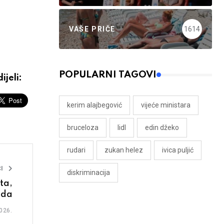
VAŠE PRIČE
1614
POPULARNI TAGOVI
ijeli:
kerim alajbegović
vijeće ministara
bruceloza
lidl
edin džeko
rudari
zukan helez
ivica puljić
I
diskriminacija
ta,
nda
026.