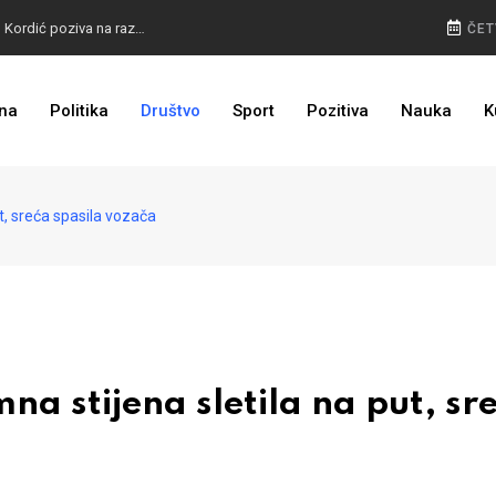
BURA U MOSTARU: Otkaz Bošnjacima nezakonit, Kordić poziva na razgovor
ČET
na
Politika
Društvo
Sport
Pozitiva
Nauka
K
BIVŠI KAPITEN ZMAJEVA U VELIKOM BIZNISU: Na mjestu propale tvornice niče stambeni kompleks
t, sreća spasila vozača
 stijena sletila na put, sr