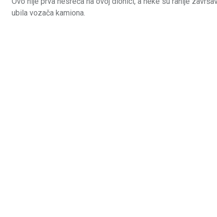
Ovo nije prva nesreća na ovoj dionici, a neke su ranije završ
ubila vozača kamiona.