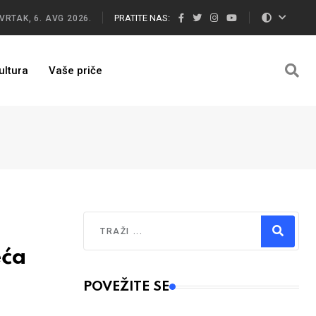
PRATITE NAS:
VRTAK, 6. AVG 2026.
ultura
Vaše priče
Traži
eća
Type 2 or more characters for results.
POVEŽITE SE