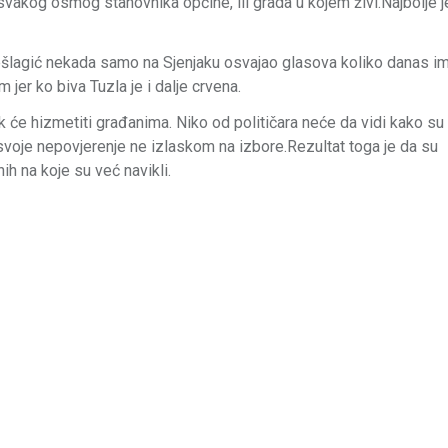
 svakog osmog stanovnika općine, ili grada u kojem živi.Najbolje j
ešlagić nekada samo na Sjenjaku osvajao glasova koliko danas i
jer ko biva Tuzla je i dalje crvena.
ik će hizmetiti građanima. Niko od političara neće da vidi kako su
 svoje nepovjerenje ne izlaskom na izbore.Rezultat toga je da su
ih na koje su već navikli.