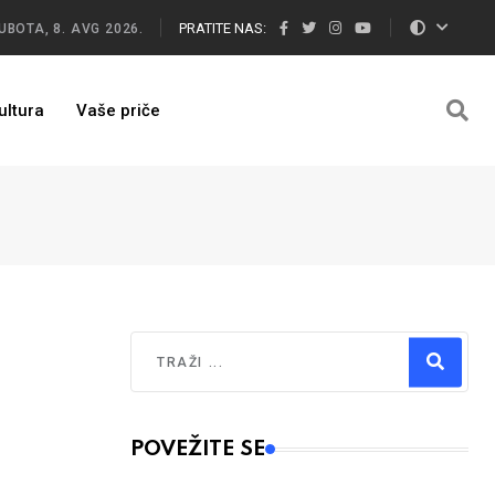
PRATITE NAS:
UBOTA, 8. AVG 2026.
ultura
Vaše priče
Traži
Type 2 or more characters for results.
POVEŽITE SE