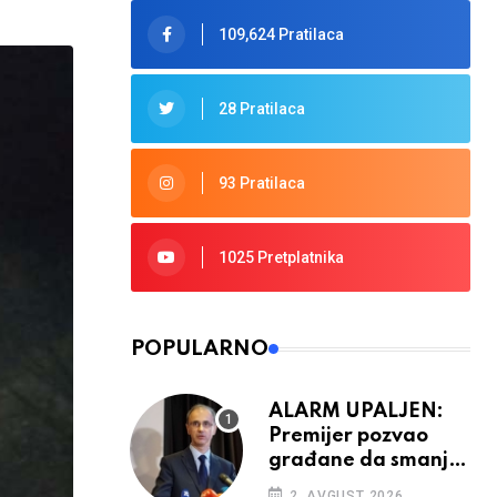
109,624 Pratilaca
28 Pratilaca
93 Pratilaca
1025 Pretplatnika
POPULARNO
ALARM UPALJEN:
Premijer pozvao
građane da smanje
potrošnju struje
2. AVGUST 2026.