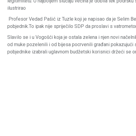
legitimitetu. U najboljem slučaju većina je dobila tek podršku
ilustrirao
Profesor Vedad Pašić iz Tuzle koji je napisao da je Selim B
pobjednik.To ipak nije spriječilo SDP da proslavi s vatrometom 
Slavilo se i u Vogošći koja je ostala zelena i njen novi načeln
od muke pozelenili i od bijesa pocrvenili građani pokazujući
pobjednike izabrali uglavnom budžetski korisnici držeći se on