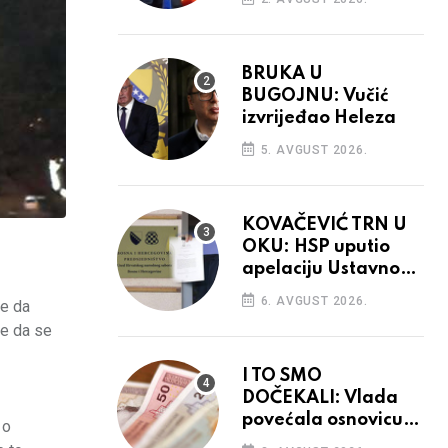
BRUKA U
BUGOJNU: Vučić
izvrijeđao Heleza
5. AVGUST 2026.
KOVAČEVIĆ TRN U
OKU: HSP uputio
apelaciju Ustavnom
sudu BiH
6. AVGUST 2026.
le da
je da se
I TO SMO
DOČEKALI: Vlada
povećala osnovicu
 o
za obračun plaća