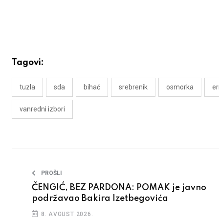
Tagovi:
tuzla
sda
bihać
srebrenik
osmorka
e
vanredni izbori
PROŠLI
ČENGIĆ, BEZ PARDONA: POMAK je javno
podržavao Bakira Izetbegovića
8. AVGUST 2026.