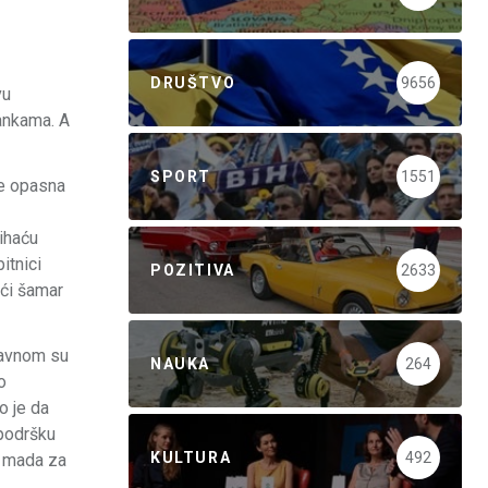
DRUŠTVO
9656
vu
rankama. A
SPORT
1551
te opasna
Bihaću
itnici
POZITIVA
2633
eći šamar
lavnom su
NAUKA
264
o
o je da
 podršku
KULTURA
492
, mada za