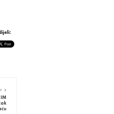
ijeli:
I
NIM
žak
aću