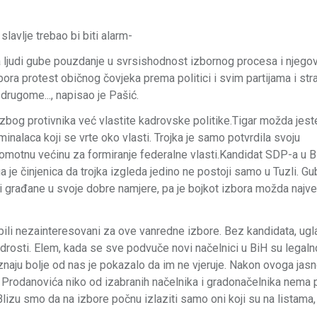
lavlje trebao bi biti alarm-
da ljudi gube pouzdanje u svrsishodnost izbornog procesa i njego
bora protest običnog čovjeka prema politici i svim partijama i st
 drugome..., napisao je Pašić.
zbog protivnika već vlastite kadrovske politike.Tigar možda jes
iminalaca koji se vrte oko vlasti. Trojka je samo potvrdila svoju
 komotnu većinu za formiranje federalne vlasti.Kandidat SDP-a u 
a je činjenica da trojka izgleda jedino ne postoji samo u Tuzli. Gub
ili građane u svoje dobre namjere, pa je bojkot izbora možda najv
 bili nezainteresovani za ove vanredne izbore. Bez kandidata, ug
drosti. Elem, kada se sve podvuče novi načelnici u BiH su legaln
 poznaju bolje od nas je pokazalo da im ne vjeruje. Nakon ovoga jasn
m Prodanovića niko od izabranih načelnika i gradonačelnika nema
Blizu smo da na izbore počnu izlaziti samo oni koji su na listama