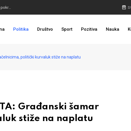
TROJKA U AKCIJI: Inicijativa za status Srebrenice pokrenuta
S
ALARM IZ MOSTARA: Otvoreno nepoštivanje Uredbe Vlade FBIH
na
Politika
Društvo
Sport
Pozitiva
Nauka
K
ZASTRAŠIVANJE I PRITISCI: Saslušane još 4 osobe, 26 na popisu
icima, politički kurvaluk stiže na naplatu
TA: Građanski šamar
aluk stiže na naplatu