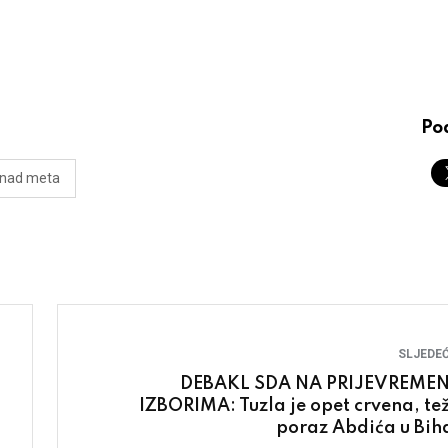
Pod
rnad meta
SLJEDEĆ
DEBAKL SDA NA PRIJEVREME
IZBORIMA: Tuzla je opet crvena, te
poraz Abdića u Bih