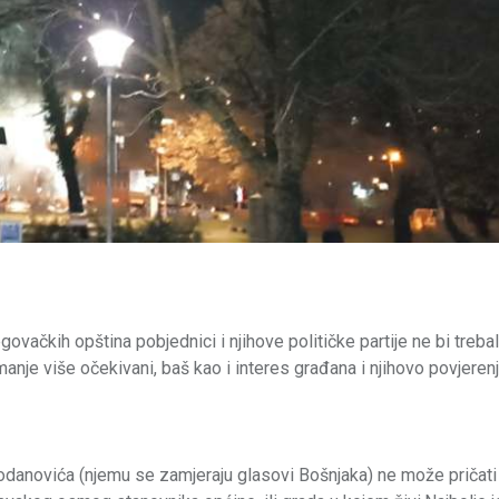
vačkih opština pobjednici i njihove političke partije ne bi treba
anje više očekivani, baš kao i interes građana i njihovo povjeren
odanovića (njemu se zamjeraju glasovi Bošnjaka) ne može pričati