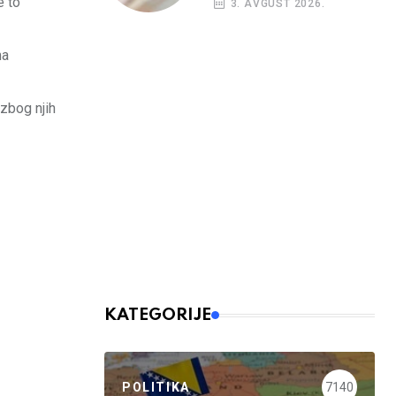
e to
3. AVGUST 2026.
budžetskim
korisnicima
ma
 zbog njih
KATEGORIJE
POLITIKA
7140