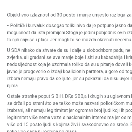
Objektivno izlaznost od 30 posto i manje umjesto razloga za s
- Politički kurvaluk dosegao toliki nivo da je potpuno jasno 
mogućnost da ista promijeni.Stoga je jedini pobjednik ovih iz
to njih najviše i plaši. Jer mogli bi se mozda okrenuti nečemu
U SDA nikako da shvate da su i dalje u slobodnbom padu, ne 
zvjerka, ali građani se sve manje boje i siti su kabadahija i kr
nedosljednost koja je uzdrmala toliko da su u pitanje doveli
javno je progovorio o izdaji koalicionih partnera, a gore od tog
izbora nemaju pravo da se ljute, jer su pokazali da nisu uvjer
njima.
Ostale stranke poput S BiH, DF,a SBB,a i drugih su uglavnom
se držali po strani što se teško može nazvati poliotičkom mu
izabrani, ali nemaju legitimitet jer ogroman broj ljudi koji ih
legitimitet više nema veze s nacionalnim interesima jer osi
više od 15 posto ljudi s kojima živi i svakodnevno se sreće. 
neke već sada ni rodbina ne glasa.