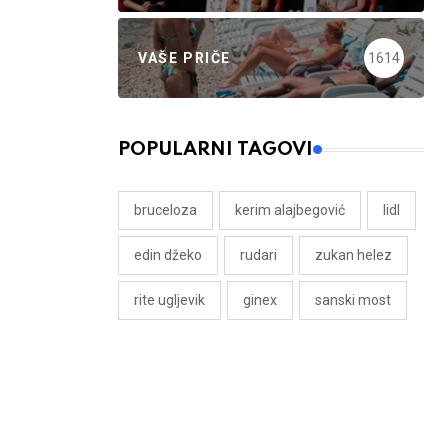
VAŠE PRIČE
1614
POPULARNI TAGOVI
bruceloza
kerim alajbegović
lidl
edin džeko
rudari
zukan helez
rite ugljevik
ginex
sanski most