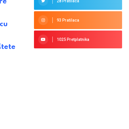
re
28 Pratilaca
93 Pratilaca
icu
1025 Pretplatnika
tete