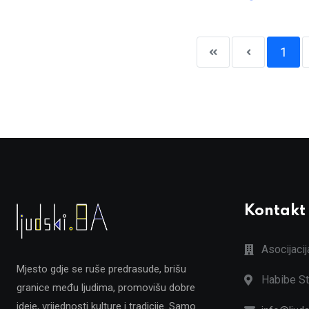
1
Kontakt
Asocijaci
Mjesto gdje se ruše predrasude, brišu
Habibe St
granice među ljudima, promovišu dobre
ideje, vrijednosti kulture i tradicije. Samo