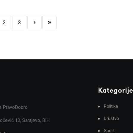
2
3
Kategorije
Politika
ja PravoDobro
Društvo
očević 13, Sarajevo, BiH
Sport