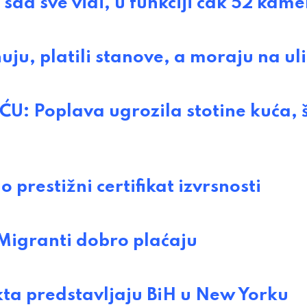
sad sve vidi, u funkciji čak 52 kame
u, platili stanove, a moraju na ul
 Poplava ugrozila stotine kuća, š
prestižni certifikat izvrsnosti
Migranti dobro plaćaju
ta predstavljaju BiH u New Yorku