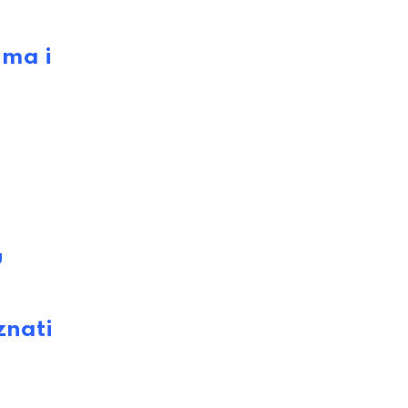
ima i
u
znati