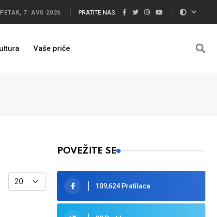
PRATITE NAS:
PETAK, 7. AVG 2026.
ultura
Vaše priče
POVEŽITE SE
Display #
109,624 Pratilaca