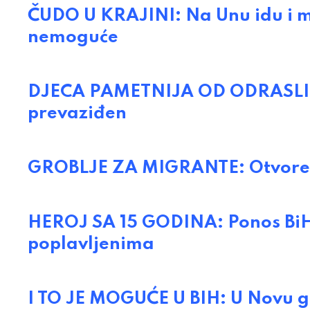
ČUDO U KRAJINI: Na Unu idu i mla
nemoguće
DJECA PAMETNIJA OD ODRASLIH: 
prevaziđen
GROBLJE ZA MIGRANTE: Otvoreno
HEROJ SA 15 GODINA: Ponos BiH, 
poplavljenima
I TO JE MOGUĆE U BIH: U Novu g