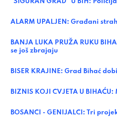
"SIGURAN GRAD" U BIH: Policija 
ALARM UPALJEN: Građani strahuj
BANJA LUKA PRUŽA RUKU BIHAĆU:
se još zbrajaju
BISER KRAJINE: Grad Bihać dobio 
BIZNIS KOJI CVJETA U BIHAĆU: 
BOSANCI - GENIJALCI: Tri projek