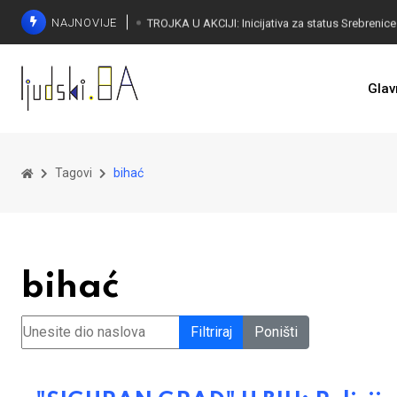
NAJNOVIJE
Glav
Tagovi
bihać
bihać
Unesite dio naslova
Filtriraj
Poništi