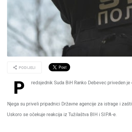
PODIJELI
P
redsjednik Suda BiH Ranko Debevec priveden je 
Njega su priveli pripadnici Državne agencije za istrage i zašt
Uskoro se očekuje reakcija iz Tužilaštva BIH i SIPA-e.