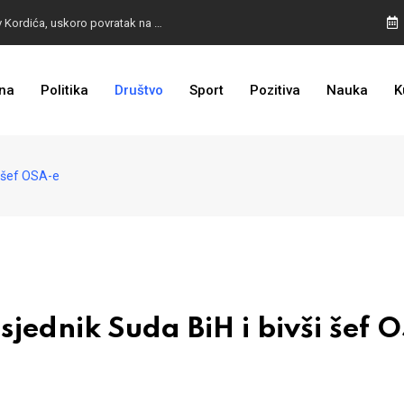
BURA U MOSTARU: Otpušteni radnici odbili poziv Kordića, uskoro povratak na posao
na
Politika
Društvo
Sport
Pozitiva
Nauka
K
I TO SMO DOČEKALI: Grad u BiH prvi put dobio sredstva EU
i šef OSA-e
ednik Suda BiH i bivši šef 