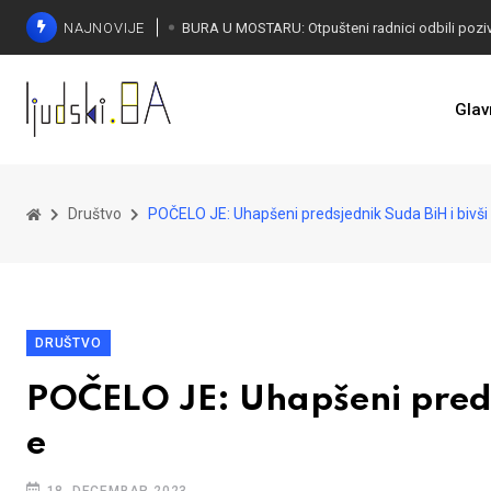
NAJNOVIJE
SORECA ZADOVOLJAN: Važan korak BiH ka EU
Glav
Društvo
POČELO JE: Uhapšeni predsjednik Suda BiH i bivš
DRUŠTVO
POČELO JE: Uhapšeni predsj
e