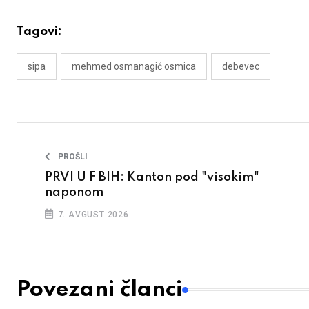
Tagovi:
sipa
mehmed osmanagić osmica
debevec
PROŠLI
PRVI U F BIH: Kanton pod "visokim"
naponom
7. AVGUST 2026.
Povezani članci