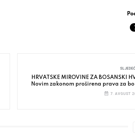
Pod
SLJEDEĆ
HRVATSKE MIROVINE ZA BOSANSKI H
Novim zakonom proširena prava za bo
7. AVGUST 2