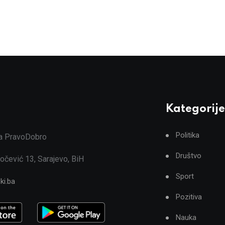
Kategorije
Politika
ja PravoDobro
Društvo
očević 13, Sarajevo, BiH
Sport
ki.ba
Pozitiva
Nauka