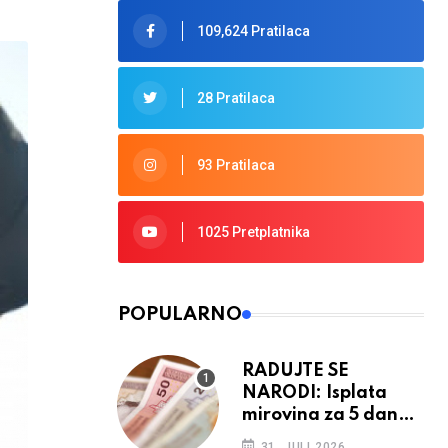
109,624 Pratilaca
28 Pratilaca
93 Pratilaca
1025 Pretplatnika
POPULARNO
RADUJTE SE
NARODI: Isplata
mirovina za 5 dana,
retroaktivna
31. JULI 2026.