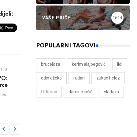
ijeli:
VAŠE PRIČE
1614
POPULARNI TAGOVI
bruceloza
kerim alajbegović
lidl
I
edin džeko
rudari
zukan helez
VO:
rce
fk borac
damir mašić
vlada rs
026.