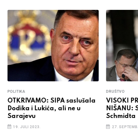
POLITIKA
DRUŠTVO
OTKRIVAMO: SIPA saslušala
VISOKI P
Dodika i Lukića, ali ne u
NIŠANU: S
Sarajevu
Schmidta
19. JULI 2023.
27. SEPTEMB