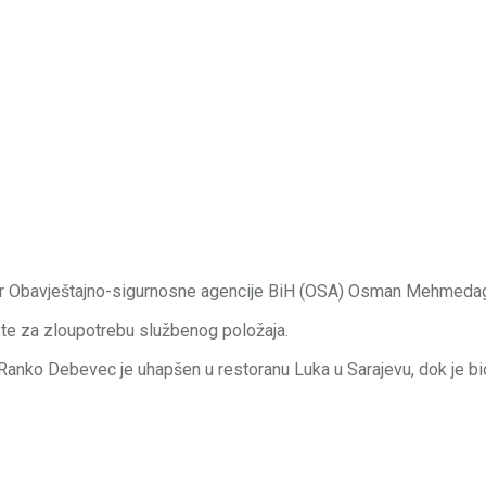
ektor Obavještajno-sigurnosne agencije BiH (OSA) Osman Mehmedag
e za zloupotrebu službenog položaja.
anko Debevec je uhapšen u restoranu Luka u Sarajevu, dok je bi