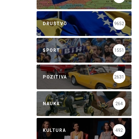
DRUŠTVO
9652
SPORT
1551
POZITIVA
2631
NAUKA
264
KULTURA
492