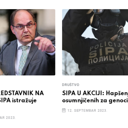
DRUŠTVO
REDSTAVNIK NA
SIPA U AKCIJI: Hapšenj
IPA istražuje
osumnjičenih za genoc
12. SEPTEMBAR 2023.
AR 2023.