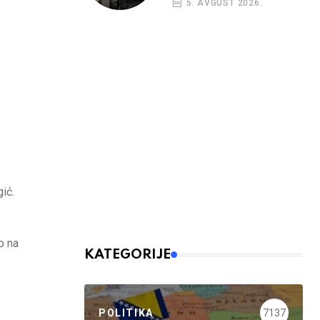
5. AVGUST 2026.
nalog
ić.
o na
KATEGORIJE
POLITIKA
7137