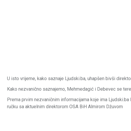
U isto vrijeme, kako saznaje Ljudski.ba, uhapšen bivši dir
Kako nezvanično saznajemo, Mehmedagić i Debevec se teret
Prema prvim nezvaničnim informacijama koje ima Ljudski.ba R
ručku sa aktuelnim direktorom OSA BiH Almirom Džuvom