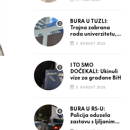
povećanja
BURA U TUZLI:
Trajna zabrana
rada univerzitetu,
provedba sudskih
3. AVGUST 2026.
odluka
I TO SMO
DOČEKALI: Ukinuli
vize za građane BiH
3. AVGUST 2026.
BURA U RS-U:
Policija oduzela
zastavu s ljiljanima,
uručila prekršajni