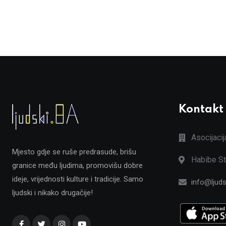
Kontakt
Asocijaci
Mjesto gdje se ruše predrasude, brišu
Habibe St
granice među ljudima, promovišu dobre
ideje, vrijednosti kulture i tradicije. Samo
info@ljuds
ljudski i nikako drugačije!