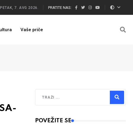
PRATITE NAS:
PETAK, 7. AVG 2026.
ultura
Vaše priče
Traži
OSA-
Type 2 or more characters for results.
POVEŽITE SE