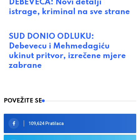
DEBEVECA: Novi detalji
istrage, kriminal na sve strane
SUD DONIO ODLUKU:
Debevecu i Mehmedagiću
ukinut pritvor, izrečene mjere
zabrane
POVEŽITE SE
109,624 Pratilaca