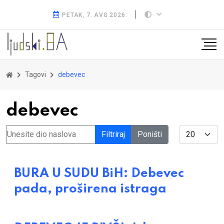
PETAK, 7. AVG 2026.
Tagovi
debevec
debevec
Unesite dio naslova
Display #
Filtriraj
Poništi
BURA U SUDU BiH: Debevec
pada, proširena istraga