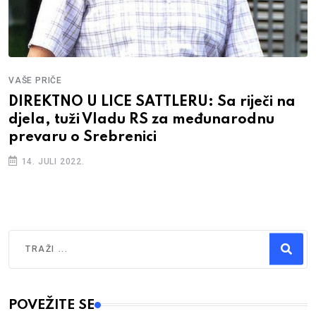
VAŠE PRIČE
DIREKTNO U LICE SATTLERU: Sa riječi na
djela, tuži Vladu RS za međunarodnu
prevaru o Srebrenici
14. JULI 2022.
Traži
Type 2 or more characters for results.
POVEŽITE SE