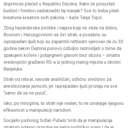
doprinose plaćali u Republici Srpskoj. Kako će posustali
budžet i fondovi nadoknaditi taj manjak? Sve to treba pitati
kreativne kreatore ovih zakona – kaže Tanja Topić.
Zbog hazarderske politike i najava koje ne slute na dobro,
Bosnom i Hercegovinom se širi strah, a posebno su
isprepadani ljudi koji su zapamtili raNisam vjerovao da ću 30
godina nakon Dejtona ponovo ozbiljno razmišljati o tome da
spakujem kofere i pobjegnem glavom bez obzira – smatra
sredovječni građanin RS-a.iz jednog malog mjesta u okolini
Banjaluke.
Strah od rata je, navode analitičari, odlično sredstvo za
anesteziranje javnosti, jer isprepadani ljudi pristaju na sve
“samo da se ne puca”,
Iako, po mnogima, ta strah nije realan, to ne umanjuje njegovu
efikasnost u manipulaciji narodom.
Socijalni psiholog Srđan Puhalo tvrdi da je manipulacija
strahom odavno prisutna na našoj političkoj sceni i da je