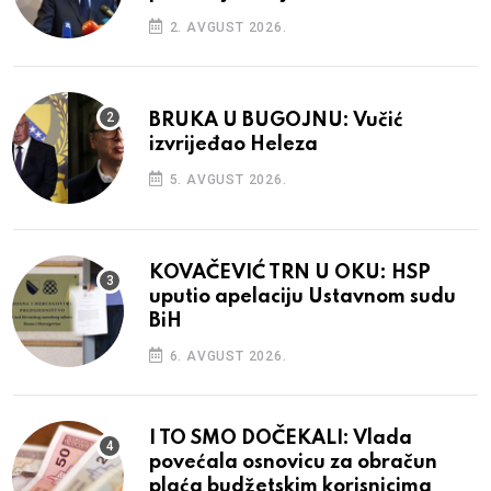
2. AVGUST 2026.
BRUKA U BUGOJNU: Vučić
izvrijeđao Heleza
5. AVGUST 2026.
KOVAČEVIĆ TRN U OKU: HSP
uputio apelaciju Ustavnom sudu
BiH
6. AVGUST 2026.
I TO SMO DOČEKALI: Vlada
povećala osnovicu za obračun
plaća budžetskim korisnicima