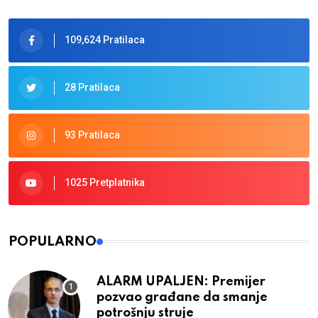
109,624 Pratilaca
28 Pratilaca
93 Pratilaca
1025 Pretplatnika
POPULARNO
ALARM UPALJEN: Premijer
pozvao građane da smanje
potrošnju struje