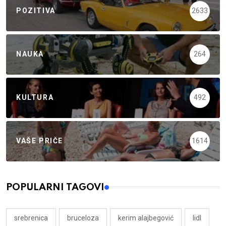
POZITIVA
2633
NAUKA
264
KULTURA
492
VAŠE PRIČE
1614
POPULARNI TAGOVI
srebrenica
bruceloza
kerim alajbegović
lidl