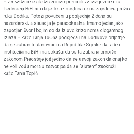
– Za sada ne izgleda da ima spremnih za razgovore ni u
Federaciji BiH, niti da je iko iz međunarodne zajednice pružio
ruku Dodiku. Potezi povučeni u posljednja 2 dana su
hazarderski, a situacija je paradoksalna. Imamo jedan jako
zapetljan čvor i bojim se da iz ove krize nema elegantnog
izlaza – kaže Tanja ToOna podsjeća i na Dodikove prijetnje
da će zabraniti stanovnicima Republike Srpske da rade u
institucijama BiH i na pokušaj da se ta zabrana propiše
zakonom.Preostaje još jedino da se usvoji zakon da onaj ko
ne voli vođu mora u zatvor, pa da se “sistem” zaokruži –
kaže Tanja Topić.