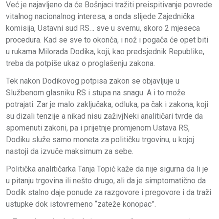
Već je najavljeno da će Bošnjaci tražiti preispitivanje povrede
vitalnog nacionalnog interesa, a onda slijede Zajednička
komisija, Ustavni sud RS… sve u svemu, skoro 2 mjeseca
procedura. Kad se sve to okonča, i nož i pogača će opet biti
u rukama Milorada Dodika, koji, kao predsjednik Republike,
treba da potpiše ukaz o proglašenju zakona.
Tek nakon Dodikovog potpisa zakon se objavljuje u
Službenom glasniku RS i stupa na snagu. A i to može
potrajati. Zar je malo zaključaka, odluka, pa čak i zakona, koji
su dizali tenzije a nikad nisu zaživjNeki analitičari tvrde da
spomenuti zakoni, pa i prijetnje promjenom Ustava RS,
Dodiku služe samo moneta za političku trgovinu, u kojoj
nastoji da izvuče maksimum za sebe.
Politička analitičarka Tanja Topić kaže da nije sigurna da li je
u pitanju trgovina ili nešto drugo, ali da je simptomatično da
Dodik stalno daje ponude za razgovore i pregovore i da traži
ustupke dok istovremeno “zateže konopac”.