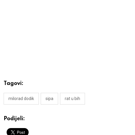
Tagovi:
milorad dodik
sipa
rat u bih
Podijeli: