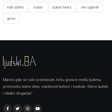
edin džeko
rudari
zukan helez
rite ugljevik
ginex
Mjesto gdje se ruše predrasude, brišu granice među ljudima,
promovišu dobre ideje, vrijednosti kulture i tradicije. Samo ljudski
i nikako drugačije!