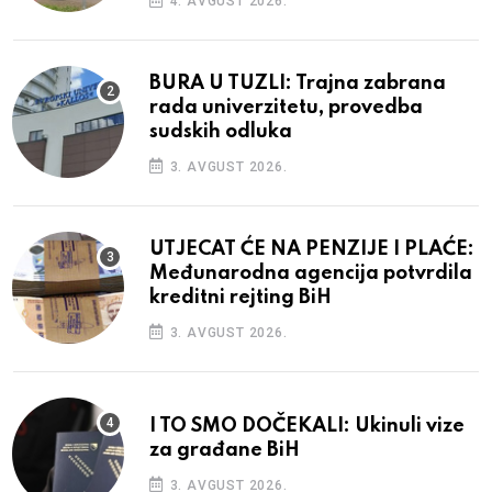
4. AVGUST 2026.
BURA U TUZLI: Trajna zabrana
rada univerzitetu, provedba
sudskih odluka
3. AVGUST 2026.
UTJECAT ĆE NA PENZIJE I PLAĆE:
Međunarodna agencija potvrdila
kreditni rejting BiH
3. AVGUST 2026.
I TO SMO DOČEKALI: Ukinuli vize
za građane BiH
3. AVGUST 2026.