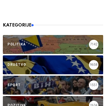
KATEGORIJE
POLITIKA
7142
DRUŠTVO
9658
SPORT
1551
POZITIVA
2634