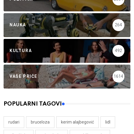
NAUKA
264
KULTURA
492
VAŠE PRIČE
1614
POPULARNI TAGOVI
rudari
bruceloza
kerim alajbegović
lidl