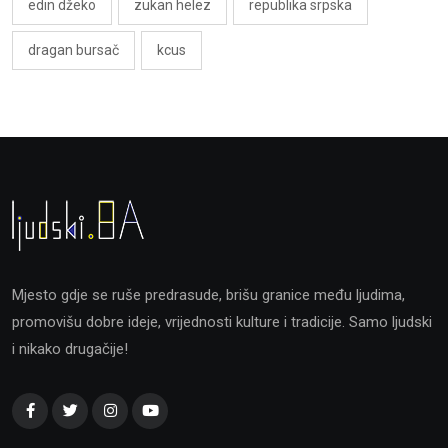
edin džeko
zukan helez
republika srpska
dragan bursač
kcus
Mjesto gdje se ruše predrasude, brišu granice među ljudima,
promovišu dobre ideje, vrijednosti kulture i tradicije. Samo ljudski
i nikako drugačije!