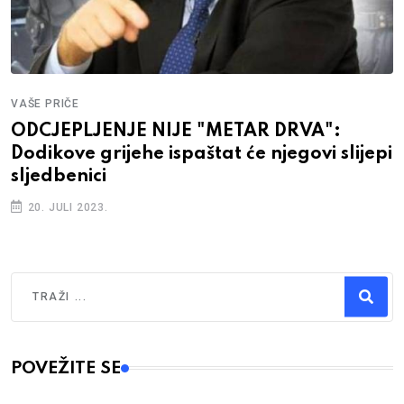
VAŠE PRIČE
ODCJEPLJENJE NIJE "METAR DRVA":
Dodikove grijehe ispaštat će njegovi slijepi
sljedbenici
20. JULI 2023.
Traži
Type 2 or more characters for results.
POVEŽITE SE