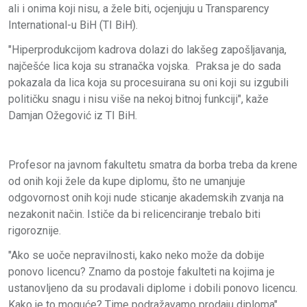
ali i onima koji nisu, a žele biti, ocjenjuju u Transparency
International-u BiH (TI BiH).
"Hiperprodukcijom kadrova dolazi do lakšeg zapošljavanja,
najčešće lica koja su stranačka vojska. Praksa je do sada
pokazala da lica koja su procesuirana su oni koji su izgubili
političku snagu i nisu više na nekoj bitnoj funkciji", kaže
Damjan Ožegović iz TI BiH.
Profesor na javnom fakultetu smatra da borba treba da krene
od onih koji žele da kupe diplomu, što ne umanjuje
odgovornost onih koji nude sticanje akademskih zvanja na
nezakonit način. Ističe da bi relicenciranje trebalo biti
rigoroznije.
"Ako se uoče nepravilnosti, kako neko može da dobije
ponovo licencu? Znamo da postoje fakulteti na kojima je
ustanovljeno da su prodavali diplome i dobili ponovo licencu.
Kako je to moguće? Time podražavamo prodaju diploma",