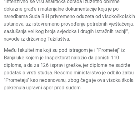
"Intenzivno se vrši analitička obrada izuzetno obimne
dokazne građe i materijalne dokumentacije koja je po
naredbama Suda BiH privremeno oduzeta od visokoškolskih
ustanova, uz istovremeno provođenje potrebnih vještačenja,
saslušanja velikog broja svjedoka i drugih istražnih radnji",
navode iz državnog Tužilaštva.
Među fakultetima koji su pod istragom je i "Prometej" iz
Banjaluke kojem je Inspektorat naložio da poništi 110
diploma, a da za 126 ispravi greške, jer diplome ne sadrže
podatak o vrsti studija. Resorno ministarstvo je odbilo žalbu
"Prometeja" kao neosnovanu, zbog čega je ova visoka škola
pokrenula upravni spor pred sudom.