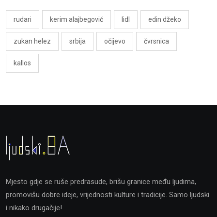
rudari
kerim alajbegović
lidl
edin džeko
zukan helez
srbija
očijevo
čvrsnica
kallos
Mjesto gdje se ruše predrasude, brišu granice među ljudima,
promovišu dobre ideje, vrijednosti kulture i tradicije. Samo ljudski
i nikako drugačije!