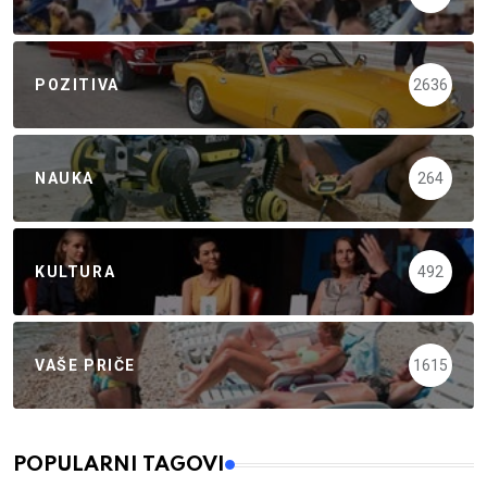
POZITIVA
2636
NAUKA
264
KULTURA
492
VAŠE PRIČE
1615
POPULARNI TAGOVI