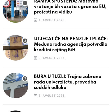
RAMPA SPUŠTENA: Masovno
vraćanje bh vozača s granica EU,
protesti na vidiku
4. AVGUST 2026.
UTJECAT ĆE NA PENZIJE I PLAĆE:
Međunarodna agencija potvrdila
kreditni rejting BiH
3. AVGUST 2026.
BURA U TUZLI: Trajna zabrana
rada univerzitetu, provedba
sudskih odluka
3. AVGUST 2026.