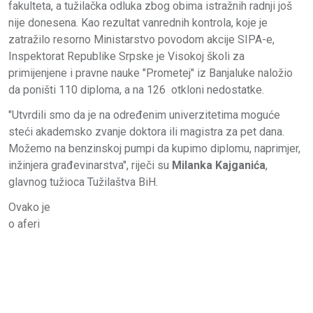
fakulteta, a tužilačka odluka zbog obima istražnih radnji još
nije donesena. Kao rezultat vanrednih kontrola, koje je
zatražilo resorno Ministarstvo povodom akcije SIPA-e,
Inspektorat Republike Srpske je Visokoj školi za
primijenjene i pravne nauke "Prometej" iz Banjaluke naložio
da poništi 110 diploma, a na 126 otkloni nedostatke.
"Utvrdili smo da je na određenim univerzitetima moguće
steći akademsko zvanje doktora ili magistra za pet dana.
Možemo na benzinskoj pumpi da kupimo diplomu, naprimjer,
inžinjera građevinarstva", riječi su
Milanka Kajganića
,
glavnog tužioca Tužilaštva BiH.
Ovako je
o aferi