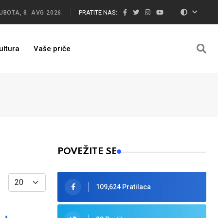
PRATITE NAS:
UBOTA, 8. AVG 2026.
ultura
Vaše priče
POVEŽITE SE
Display #
109,624 Pratilaca