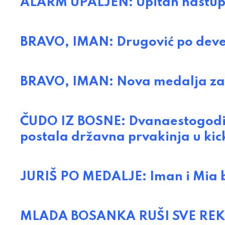
ALARM UPALJEN: Upitan nastup 
BRAVO, IMAN: Drugović po devet
BRAVO, IMAN: Nova medalja za s
ČUDO IZ BOSNE: Dvanaestogodi
postala državna prvakinja u ki
JURIŠ PO MEDALJE: Iman i Mia 
MLADA BOSANKA RUŠI SVE REKOR