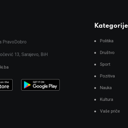
Kategorije
Politika
ja PravoDobro
Društvo
očević 13, Sarajevo, BiH
Sport
ki.ba
Pozitiva
Nauka
Kultura
Vaše priče