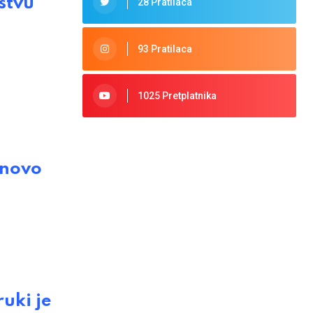
stvu
28 Pratilaca
93 Pratilaca
1025 Pretplatnika
onovo
uki je