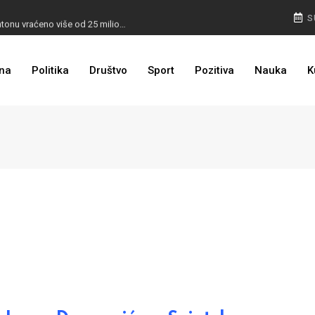
I TO SMO DOČEKALI: U 4 godine građanima u kantonu vraćeno više od 25 miliona KM
S
I TO JE BIH: Prvašićima 50 ruksaka sa školskim priborom
na
Politika
Društvo
Sport
Pozitiva
Nauka
K