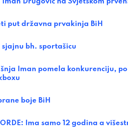
Iman Drugović na Svjetskom prven
i put državna prvakinja BiH
jajnu bh. sportašicu
šnja Iman pomela konkurenciju, p
ckboxu
brane boje BiH
DE: Ima samo 12 godina a višestr