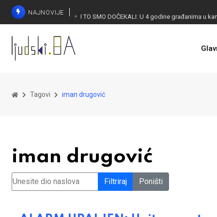
NAJNOVIJE
Glav
KONAKOVIĆ PALI ALARM: Otvoreno pismo UN-u
Tagovi
iman drugović
iman drugović
Unesite dio naslova
Filtriraj
Poništi