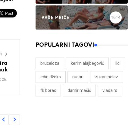
VAŠE PRIČE
1614
POPULARNI TAGOVI
I
ira
bruceloza
kerim alajbegović
lidl
mak
edin džeko
rudari
zukan helez
026.
fk borac
damir mašić
vlada rs