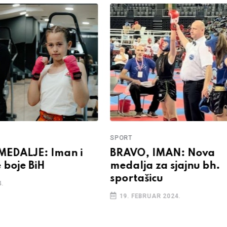
SPORT
MEDALJE: Iman i
BRAVO, IMAN: Nova
 boje BiH
medalja za sjajnu bh.
sportašicu
4.
19. FEBRUAR 2024.