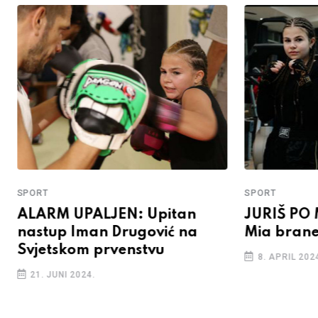
SPORT
SPORT
ALARM UPALJEN: Upitan
JURIŠ PO 
nastup Iman Drugović na
Mia brane
Svjetskom prvenstvu
8. APRIL 202
21. JUNI 2024.