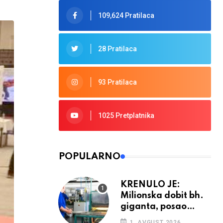
109,624 Pratilaca
28 Pratilaca
93 Pratilaca
1025 Pretplatnika
POPULARNO
KRENULO JE:
Milionska dobit bh.
giganta, posao
ponovno cvjeta
1. AVGUST 2026.