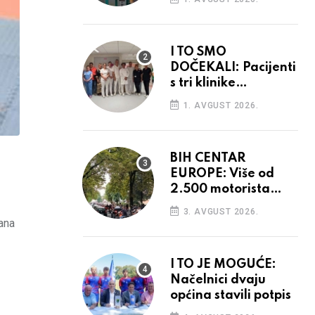
I TO SMO
DOČEKALI: Pacijenti
s tri klinike
preseljeni u nove
1. AVGUST 2026.
prostore
BIH CENTAR
EUROPE: Više od
2.500 motorista
.
defiliralo gradom
3. AVGUST 2026.
ana
I TO JE MOGUĆE:
Načelnici dvaju
općina stavili potpis