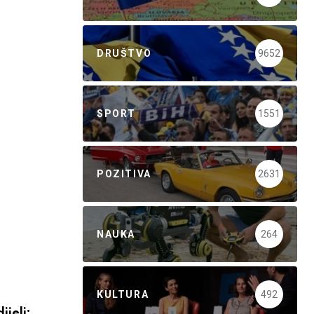
DRUŠTVO
9652
SPORT
1551
POZITIVA
2631
NAUKA
264
KULTURA
492
ijeli: