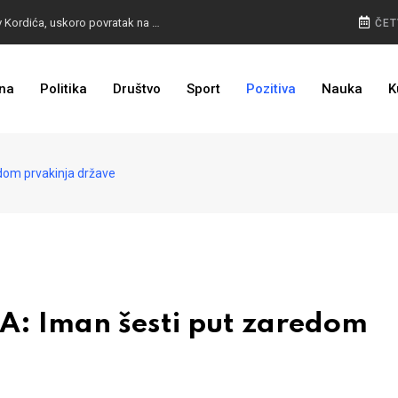
BURA U MOSTARU: Otpušteni radnici odbili poziv Kordića, uskoro povratak na posao
ČET
na
Politika
Društvo
Sport
Pozitiva
Nauka
K
I TO SMO DOČEKALI: Grad u BiH prvi put dobio sredstva EU
om prvakinja države
 Iman šesti put zaredom