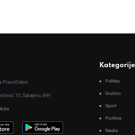
Kategorije
Politika
ja PravoDobro
Društvo
očević 13, Sarajevo, BiH
Sport
ki.ba
Pozitiva
Nauka