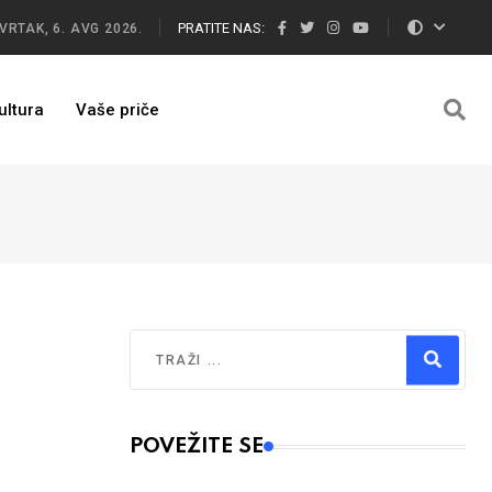
PRATITE NAS:
VRTAK, 6. AVG 2026.
ultura
Vaše priče
Traži
Type 2 or more characters for results.
POVEŽITE SE