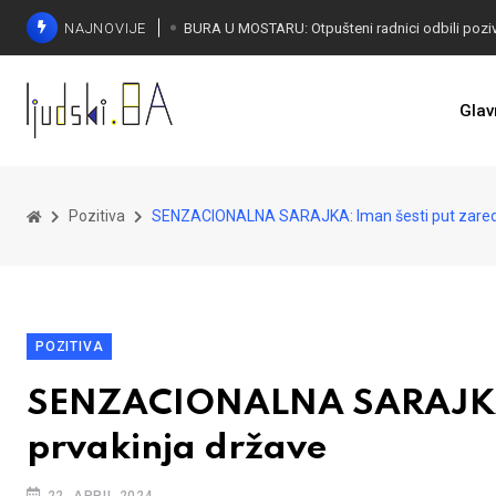
NAJNOVIJE
SORECA ZADOVOLJAN: Važan korak BiH ka EU
Glav
Pozitiva
SENZACIONALNA SARAJKA: Iman šesti put zared
POZITIVA
SENZACIONALNA SARAJKA:
prvakinja države