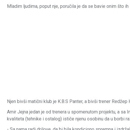
Mladim ljudima, poput nje, poručila je da se bavie onim što ih
Njen bivši matični klub je K.B.S Panter, a bivši trener Redžep 
Amir Jejna jedan je od trenera u spomenutom projektu, a sa Im
kvaliteta (tehnike i ostalog) ističe njenu osobinu da u borbi ra
- Sa nama radi drilove, da bi bila kondiciono spremna i izdrž