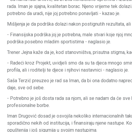
rada. Iman je sjajna, kvalitetan borac. Njeno vrijeme tek do
potrebno da uradi, nije joj potrebno ponavljati - kazao je.
Mišljenja je da podrška dolazi nakon postignutih rezultata, al
- Finansijska podrška joj je potrebna, male stvari koje njoj
podrška posebno mladim sportistima - naglasio je.
Trener Jejna kaže da je, kod stanovništva, prisutna stigma, k
- Radeći kroz Projekt, uvidjeli smo da su ta djeca mnogo smire
profila, ali i roditelji te djece i njihovi nastavnici - naglasio je.
Saša Terzić preuzeo je rad sa Iman, da bi ona dodatno napre
daje, sve od sebe.
- Potrebno je još dosta rada sa njom, ali se nadam da će sve bit
profesionalne borbe.
Iman Drugović dosad je osvojila nekoliko internacionalnih ta
sporadično nekih od institucija, i finansiraju njene nastupe. 
opuštenija i još sigurnija u svojim nastupima.