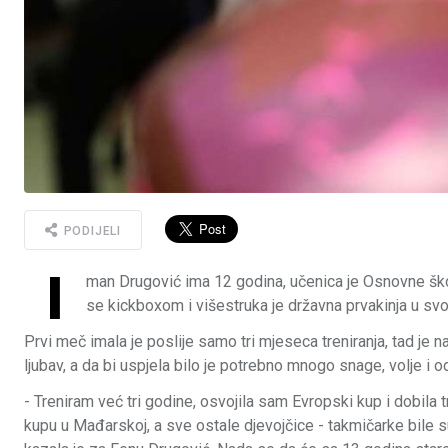
PODIJELI
I
man Drugović ima 12 godina, učenica je Osnovne šk
se kickboxom i višestruka je državna prvakinja u svoj
Prvi meč imala je poslije samo tri mjeseca treniranja, tad je na
ljubav, a da bi uspjela bilo je potrebno mnogo snage, volje i od
- Treniram već tri godine, osvojila sam Evropski kup i dobila
kupu u Mađarskoj, a sve ostale djevojčice - takmičarke bile