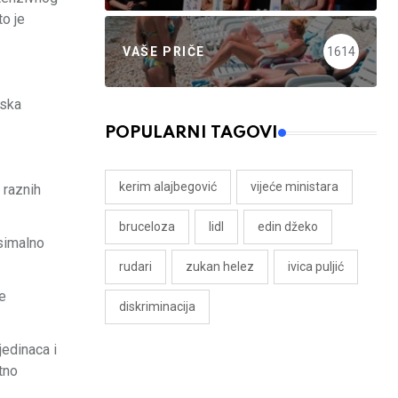
o je
VAŠE PRIČE
1614
mska
POPULARNI TAGOVI
kerim alajbegović
vijeće ministara
 raznih
bruceloza
lidl
edin džeko
ksimalno
rudari
zukan helez
ivica puljić
je
diskriminacija
jedinaca i
tno