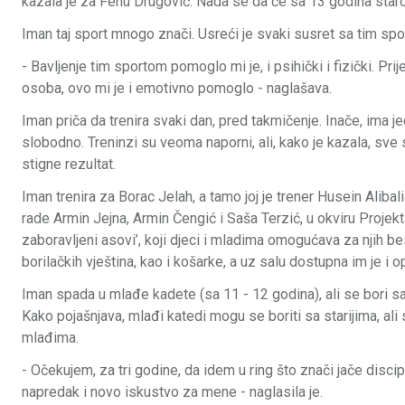
kazala je za Fenu Drugović. Nada se da će sa 13 godina staros
Iman taj sport mnogo znači. Usreći je svaki susret sa tim spo
- Bavljenje tim sportom pomoglo mi je, i psihički i fizički. P
osoba, ovo mi je i emotivno pomoglo - naglašava.
Iman priča da trenira svaki dan, pred takmičenje. Inače, ima 
slobodno. Treninzi su veoma naporni, ali, kako je kazala, sve s
stigne rezultat.
Iman trenira za Borac Jelah, a tamo joj je trener Husein Alibal
rade Armin Jejna, Armin Čengić i Saša Terzić, u okviru Projekt
zaboravljeni asovi’, koji djeci i mladima omogućava za njih be
borilačkih vještina, kao i košarke, a uz salu dostupna im je i 
Iman spada u mlađe kadete (sa 11 - 12 godina), ali se bori sa
Kako pojašnjava, mlađi katedi mogu se boriti sa starijima, ali 
mlađima.
- Očekujem, za tri godine, da idem u ring što znači jače discipl
napredak i novo iskustvo za mene - naglasila je.