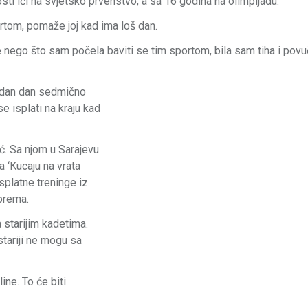
ti ići na svjetsko prvenstvo, a sa 16 godina na olimpijadu.
rtom, pomaže joj kad ima loš dan.
rije nego što sam počela baviti se tim sportom, bila sam tiha i pov
jedan dan sedmično
e isplati na kraju kad
ić. Sa njom u Sarajevu
a ‘Kucaju na vrata
splatne treninge iz
oprema.
 starijim kadetima.
stariji ne mogu sa
ine. To će biti