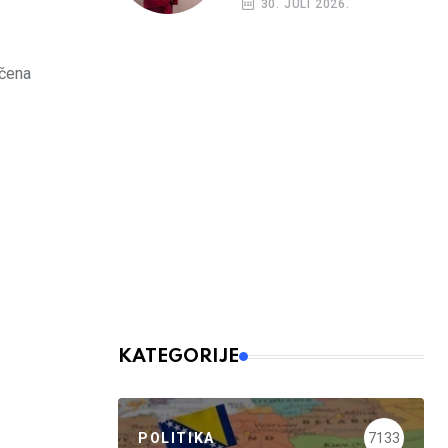
30. JULI 2026.
učena
KATEGORIJE
POLITIKA
7133