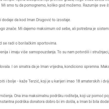
lazi. Mi smo tu da pomognemo, koliko god možemo. Razumije sve št
i i dodaje da kod Iman Drugović to izostaje.
 mnogo znače. Mi dajemo maksimum od sebe, ali potrebna je siste
ad se radi o borilačkim sportovima.
nija i imaju više samopouzdanja. To su nam potvrdili i stručnjaci,
dovala. I on smatra da je Iman vrijedna, kondiciono spremna. Ma
i i bolje - kaže Terzić, koji je u karijeri imao 18 amaterskih i dvi
kmičenja. Ona ima maksimalnu podršku roditelja, koji uz pomoć po
Konstantna podrška donatora dobro bi im došla, a Iman bi bila doda