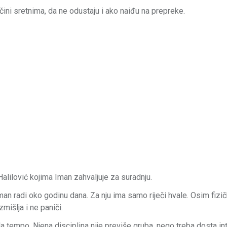
 čini sretnima, da ne odustaju i ako naiđu na prepreke.
Halilović kojima Iman zahvaljuje za suradnju.
an radi oko godinu dana. Za nju ima samo riječi hvale. Osim fizič
zmišlja i ne paniči.
ala tempo. Njena disciplina nije previše gruba, nego treba dosta i