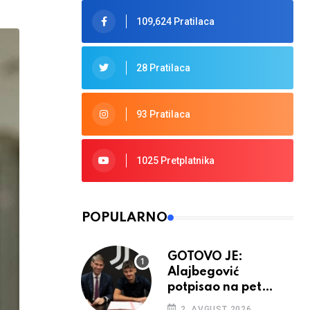
109,624 Pratilaca
28 Pratilaca
93 Pratilaca
1025 Pretplatnika
POPULARNO
GOTOVO JE:
Alajbegović
potpisao na pet
godina
2. AVGUST 2026.