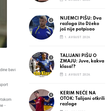
NIJEMCI PIŠU: Dva
razloga što Džeko
još nije potpisao
1. AVGUST 2026.
TALIJANI PIŠU O
ZMAJU: Juve, kakva
klasa!?
dine bavi
2. AVGUST 2026.
sport
KERIM NEĆE NA
OTOK: Talijani otkrili
jetskom
razloge
ne -