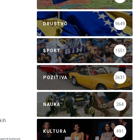
DRUŠTVO
9649
SPORT
1551
POZITIVA
2631
NAUKA
264
kih
KULTURA
491
ntenzivnog