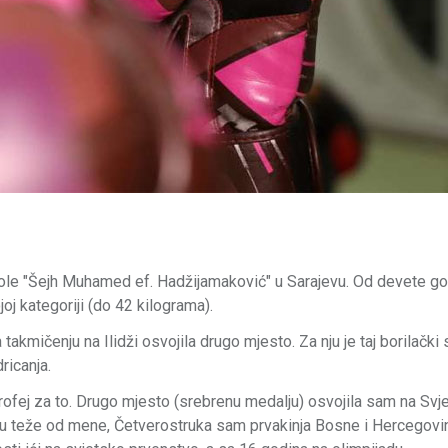
ole "Šejh Muhamed ef. Hadžijamaković" u Sarajevu. Od devete go
oj kategoriji (do 42 kilograma).
 takmičenju na Ilidži osvojila drugo mjesto. Za nju je taj borilački 
ricanja.
 trofej za to. Drugo mjesto (srebrenu medalju) osvojila sam na Sv
 su teže od mene, Četverostruka sam prvakinja Bosne i Hercegovi