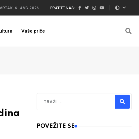
PRATITE NAS:
VRTAK, 6. AVG 2026.
ultura
Vaše priče
Traži
dina
Type 2 or more characters for results.
POVEŽITE SE