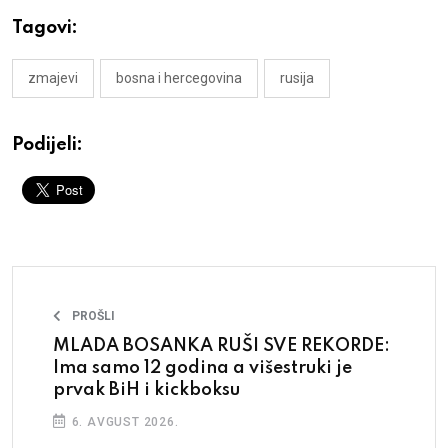
Tagovi:
zmajevi
bosna i hercegovina
rusija
Podijeli:
PROŠLI
MLADA BOSANKA RUŠI SVE REKORDE:
Ima samo 12 godina a višestruki je
prvak BiH i kickboksu
6. AVGUST 2026.