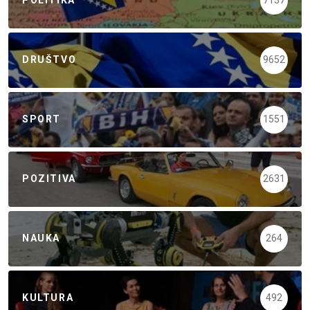
POLITIKA
7137
DRUŠTVO
9652
SPORT
1551
POZITIVA
2631
NAUKA
264
KULTURA
492