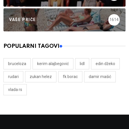
VAŠE PRIČE
1614
POPULARNI TAGOVI
bruceloza
kerim alajbegović
lidl
edin džeko
rudari
zukan helez
fk borac
damir mašić
vlada rs