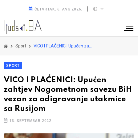
ČETVRTAK, 6. AVG 2026.
Sport
VICO I PLAĆENICI: Upućen zahtjev Nogometnom savezu BiH vezan za odigravanje utakmice sa Rusijom
SPORT
VICO I PLAĆENICI: Upućen
zahtjev Nogometnom savezu BiH
vezan za odigravanje utakmice
sa Rusijom
13. SEPTEMBAR 2022.