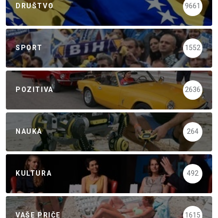
DRUŠTVO
9661
SPORT
1552
POZITIVA
2636
NAUKA
264
KULTURA
492
VAŠE PRIČE
1615