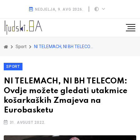
NEDJELJA, 9. AVG 2026.
Sport
NI TELEMACH, NI BH TELECOM: Ovdje možete gledati utakmice košarkaških Zmajeva na Eurobasketu
SPORT
NI TELEMACH, NI BH TELECOM:
Ovdje možete gledati utakmice
košarkaških Zmajeva na
Eurobasketu
31. AVGUST 2022.