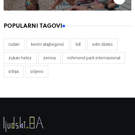
POPULARNI TAGOVI
rudari
kerim alajbegović
lidl
edin džeko
zukan helez
zenica
richmond park internacional
srbija
očijevo