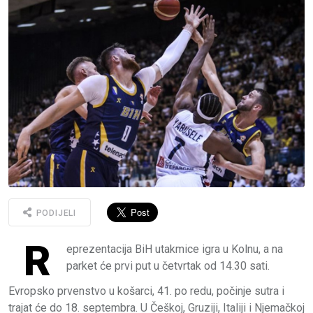
PODIJELI
R
eprezentacija BiH utakmice igra u Kolnu, a na
parket će prvi put u četvrtak od 14.30 sati.
Evropsko prvenstvo u košarci, 41. po redu, počinje sutra i
trajat će do 18. septembra. U Češkoj, Gruziji, Italiji i Njemačkoj