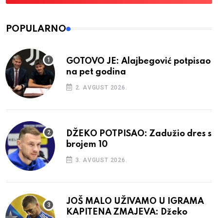
POPULARNO
GOTOVO JE: Alajbegović potpisao
na pet godina
2. AVGUST 2026.
DŽEKO POTPISAO: Zadužio dres s
brojem 10
3. AVGUST 2026.
JOŠ MALO UŽIVAMO U IGRAMA
KAPITENA ZMAJEVA: Džeko